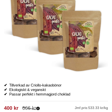
✔
Tillverkad av Criollo-kakaobönor
✔
Ekologiskt & veganskt
✔
Passar perfekt i hemmagjord choklad
400
kr
666
kr
Jmf.pris:
533.33 kr/kg