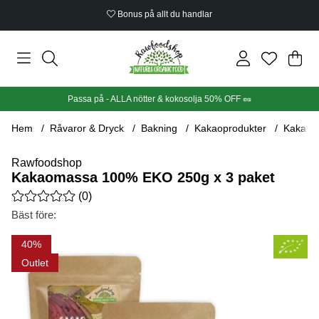
Bonus på allt du handlar
Din
Anta
.
Passa på - ALLA nötter & kokosolja 50% OFF 🥜
Hem
Råvaror & Dryck
Bakning
Kakaoprodukter
Kakaom
Rawfoodshop
Kakaomassa 100% EKO 250g x 3 paket
Medelbetyg 0 av 5 Antal betyg 0
(
0
)
Bäst före:
Produktbilder Kakaomassa 100% EKO 250g x 3 paket
40
Outlet