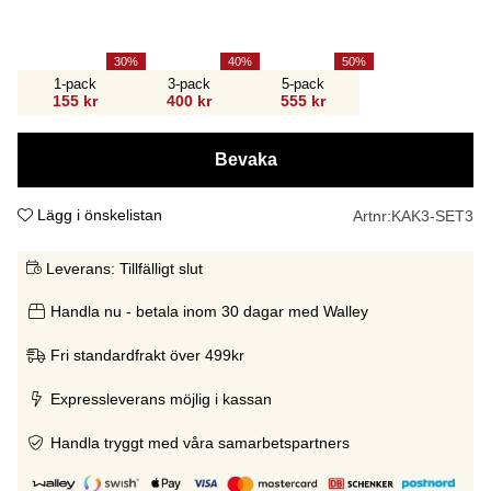
30
40
50
1-pack
3-pack
5-pack
155 kr
400 kr
555 kr
Bevaka
Lägg i önskelistan
Artnr:
KAK3-SET3
Leverans:
Tillfälligt slut
Handla nu - betala inom 30 dagar med Walley
Fri standardfrakt över 499kr
Expressleverans möjlig i kassan
Handla tryggt med våra samarbetspartners