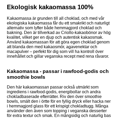
Ekologisk kakaomassa 100%
Kakaomassa är grunden till all choklad, och med vår
ekologiska kakaomassa får du ett smakrikt och naturligt
alternativ som lyfter både hemmagjord choklad och
bakning. Den är tillverkad av Criollo-kakaobönor av hög
kvalitet, vilket ger en djup och autentisk kakaosmak.
Använd kakaomassan för att göra egen choklad genom
att blanda den med kakaosmör, agavenektar och
macapulver – perfekt för dig som vill ha kontroll över
innehållet och gillar veganska recept med rena råvaror.
Kakaomassa - passar i rawfood-godis och
smoothie bowls
Den här kakaomassan passar också utmärkt som
ingrediens i rawfood-godis, energibollar och andra
chokladbaserade efterrätter. Riv den över smoothie
bowls, smält den i örtte för en fyllig dryck eller hacka ner
i hemmagjord glass för ett krispigt chokladtugg. Många
använder den även som topping i veganska desserter
för extra textur och smak. En mångsidig och naturlig bas