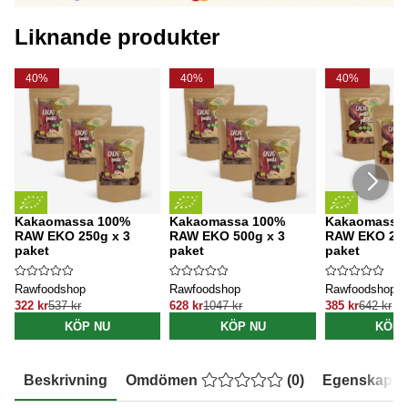
Liknande produkter
40%
40%
40%
Kakaomassa 100%
Kakaomassa 100%
Kakaomassa 
RAW EKO 250g x 3
RAW EKO 500g x 3
RAW EKO 250
paket
paket
paket
Rawfoodshop
Rawfoodshop
Rawfoodshop
322 kr
537 kr
628 kr
1047 kr
385 kr
642 kr
KÖP NU
KÖP NU
KÖP 
Beskrivning
Omdömen
(
0
)
Egenskaper