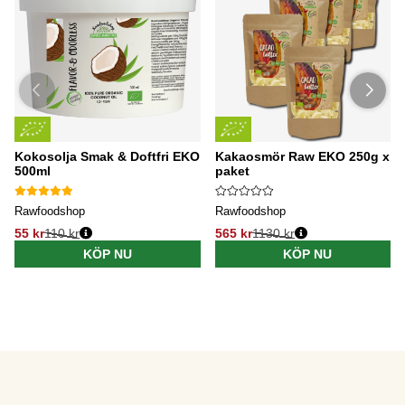
Kokosolja Smak & Doftfri EKO
Kakaosmör Raw EKO 250g x 5
500ml
paket
Rawfoodshop
Rawfoodshop
55 kr
110 kr
565 kr
1130 kr
KÖP NU
KÖP NU