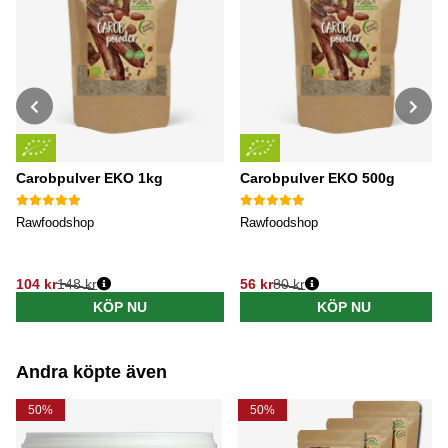
Carobpulver EKO 1kg
Carobpulver EKO 500g
Rawfoodshop
Rawfoodshop
104 kr
148 kr
56 kr
80 kr
Ordinarie pris:
Ordinarie pris:
KÖP NU
KÖP NU
Andra köpte även
50%
50%