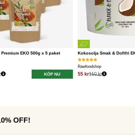
 Premium EKO 500g x 5 paket
Kokosolja Smak & Doftfri 
Rawfoodshop
r
55 kr
110 kr
KÖP NU
 10% OFF!