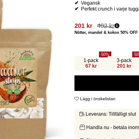
✔
Vegansk
✔
Perfekt crunch i varje tugg
201
kr
402
kr
Nötter, mandel & kokos 50% OFF
50
50
1-pack
3-pack
67 kr
201 kr
Lägg i önskelistan
Tillfälligt slut
Leverans:
Handla nu - betala ino