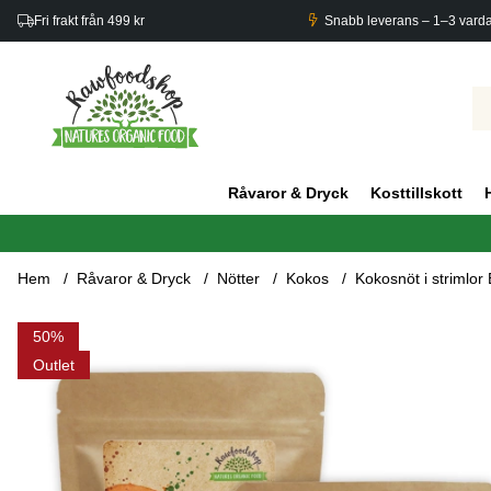
Fri frakt från 499 kr
Snabb leverans – 1–3 vard
Råvaror & Dryck
Kosttillskott
Hem
Råvaror & Dryck
Nötter
Kokos
Kokosnöt i strimlor
Produktbilder Kokosnöt i strimlor EKO 500g x 3 paket
50
Outlet