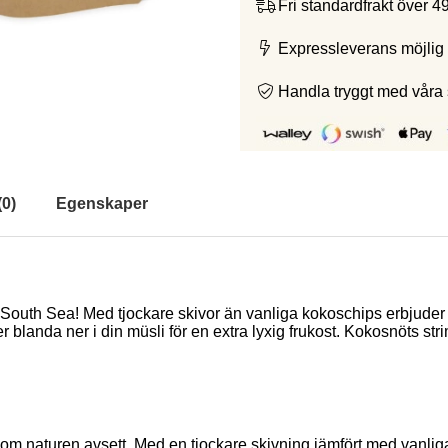
Fri standardfrakt över 4
Expressleverans möjlig 
Handla tryggt med våra
(
0
)
Egenskaper
i South Sea!
Med tjockare skivor än vanliga kokoschips erbjuder 
r blanda ner i din müsli för en extra lyxig frukost. Kokosnöts stri
m naturen avsett. Med en tjockare skivning jämfört med vanliga 