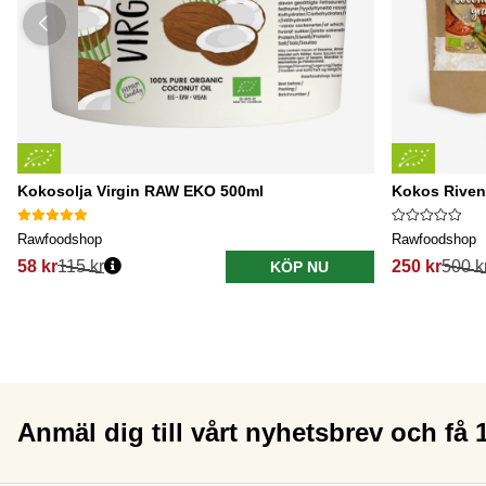
Kokosolja Virgin RAW EKO 500ml
Kokos Riven
Rawfoodshop
Rawfoodshop
58 kr
115 kr
250 kr
500 k
KÖP NU
Anmäl dig till vårt nyhetsbrev och få