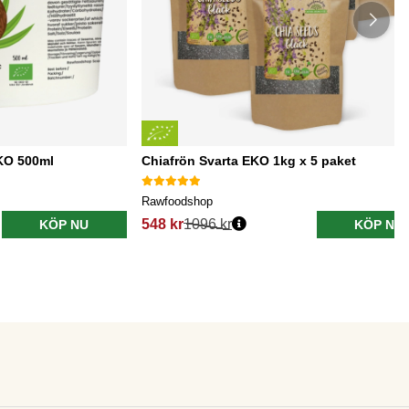
EKO 500ml
Chiafrön Svarta EKO 1kg x 5 paket
Rawfoodshop
548 kr
1096 kr
KÖP NU
KÖP NU