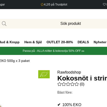
agar
4,2/5 på Trustpilot
Hud & Kropp
Hem & Själ
OUTLET 20-80%
DEALS
Nyheter
Passa på - ALLA nötter & kokosolja 50% OFF 🥜
 EKO 500g x 3 paket
Rawfoodshop
Kokosnöt i str
Medelbetyg 0 av 5 Antal bety
(
0
)
Bäst före:
✔
100% EKO