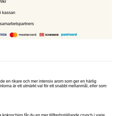
99kr
i kassan
 samarbetspartners
de en rikare och mer intensiv arom som ger en härlig
mlorna är ett utmärkt val för ett snabbt mellanmål, eller som
kokoschips får du en mer tillfredsställande crunch i varje