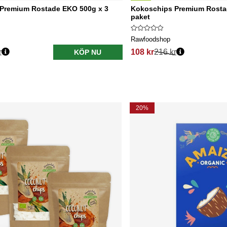
Premium Rostade EKO 500g x 3
Kokoschips Premium Rosta
paket
Rawfoodshop
r
108 kr
216 kr
KÖP NU
20%