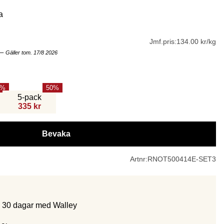
a
Jmf.pris:
134.00 kr/kg
–
Gäller tom. 17/8 2026
50
5-pack
335 kr
Bevaka
Artnr:
RNOT500414E-SET3
m 30 dagar med Walley