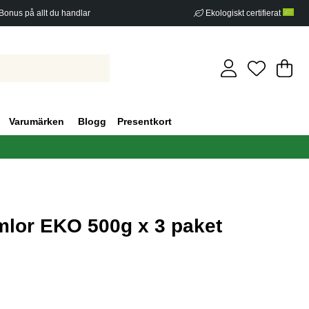
Bonus på allt du handlar
Ekologiskt certifierat
Di
An
.
Varumärken
Blogg
Presentkort
imlor EKO 500g x 3 paket
g 0