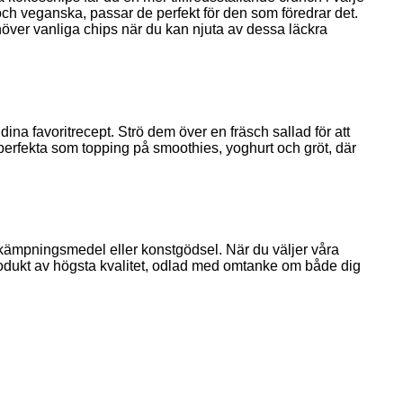
a och veganska, passar de perfekt för den som föredrar det.
höver vanliga chips när du kan njuta av dessa läckra
ina favoritrecept. Strö dem över en fräsch sallad för att
perfekta som topping på smoothies, yoghurt och gröt, där
bekämpningsmedel eller konstgödsel. När du väljer våra
 produkt av högsta kvalitet, odlad med omtanke om både dig