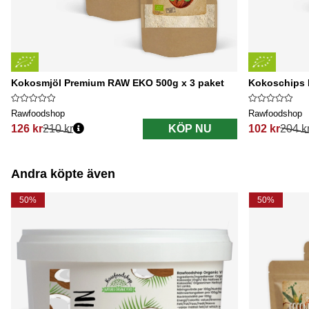
Kokosmjöl Premium RAW EKO 500g x 3 paket
Kokoschips 
Rawfoodshop
Rawfoodshop
126 kr
210 kr
KÖP NU
102 kr
204 k
Ordinarie pris:
Ordinarie pri
Andra köpte även
50%
50%