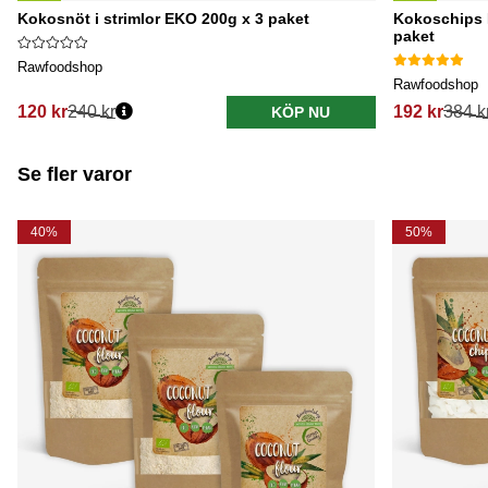
Kokosnöt i strimlor EKO 200g x 3 paket
Kokoschips 
paket
Rawfoodshop
Rawfoodshop
120 kr
240 kr
192 kr
384 k
KÖP NU
Se fler varor
40%
50%