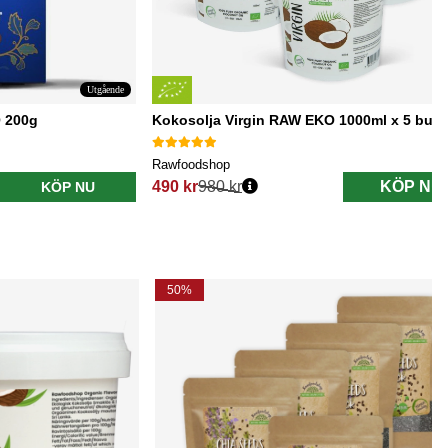
Utgående
 200g
Kokosolja Virgin RAW EKO 1000ml x 5 burk
Rawfoodshop
490 kr
980 kr
KÖP NU
KÖP NU
Ordinarie pris:
50%