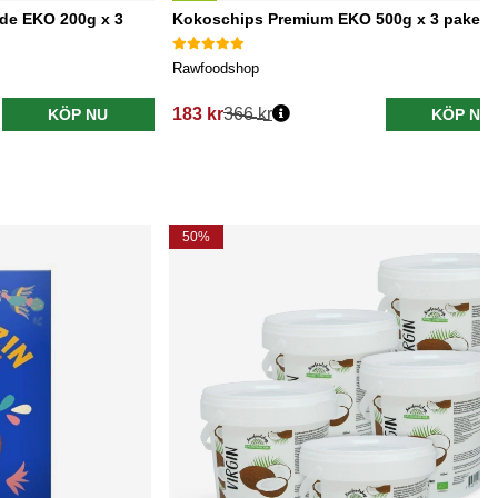
de EKO 200g x 3
Kokoschips Premium EKO 500g x 3 paket
Rawfoodshop
183 kr
366 kr
KÖP NU
KÖP NU
50%