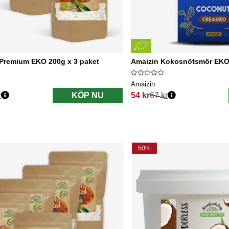
Premium EKO 200g x 3 paket
Amaizin Kokosnötsmör EKO
Amaizin
r
KÖP NU
54 kr
67 kr
s:
Ordinarie pris:
50%