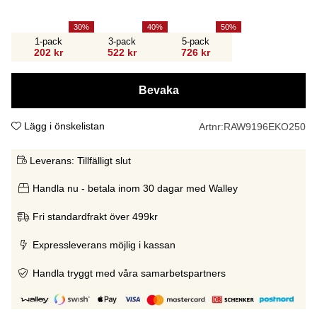
30
40
50
1-pack
3-pack
5-pack
202 kr
522 kr
726 kr
Bevaka
Lägg i önskelistan
Artnr:
RAW9196EKO250
Leverans:
Tillfälligt slut
Handla nu - betala inom 30 dagar med Walley
Fri standardfrakt över 499kr
Expressleverans möjlig i kassan
Handla tryggt med våra samarbetspartners