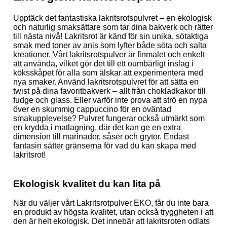
Upptäck det fantastiska lakritsrotspulvret – en ekologisk
och naturlig smaksättare som tar dina bakverk och rätter
till nästa nivå! Lakritsrot är känd för sin unika, sötaktiga
smak med toner av anis som lyfter både söta och salta
kreationer. Vårt lakritsrotspulver är finmalet och enkelt
att använda, vilket gör det till ett oumbärligt inslag i
köksskåpet för alla som älskar att experimentera med
nya smaker.
Använd lakritsrotspulvret för att sätta en
twist på dina favoritbakverk – allt från chokladkakor till
fudge och glass. Eller varför inte prova att strö en nypa
över en skummig cappuccino för en oväntad
smakupplevelse? Pulvret fungerar också utmärkt som
en krydda i matlagning, där det kan ge en extra
dimension till marinader, såser och grytor. Endast
fantasin sätter gränserna för vad du kan skapa med
lakritsrot!
Ekologisk kvalitet du kan lita på
När du väljer vårt Lakritsrotpulver EKO, får du inte bara
en produkt av högsta kvalitet, utan också tryggheten i att
den är helt ekologisk. Det innebär att lakritsroten odlats