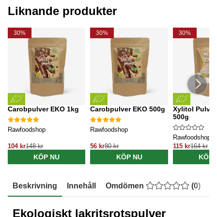
Liknande produkter
30%
30%
30%
Carobpulver EKO 1kg
Carobpulver EKO 500g
Xylitol Pulve
500g
Rawfoodshop
Rawfoodshop
Rawfoodshop
104 kr
148 kr
56 kr
80 kr
115 kr
164 kr
KÖP NU
KÖP NU
KÖP 
Beskrivning
Innehåll
Omdömen
(
0
)
E
Ekologiskt lakritsrotspulver