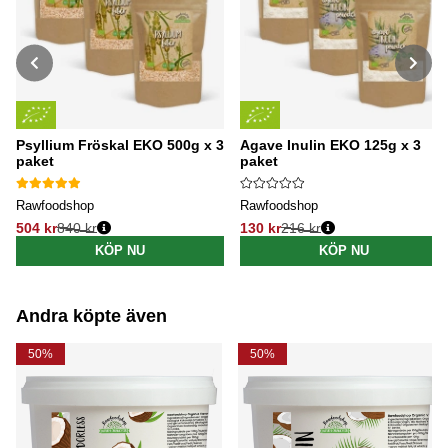
Psyllium Fröskal EKO 500g x 3
Agave Inulin EKO 125g x 3
paket
paket
Rawfoodshop
Rawfoodshop
504 kr
840 kr
130 kr
216 kr
Ordinarie pris:
Ordinarie pris:
KÖP NU
KÖP NU
Andra köpte även
50%
50%