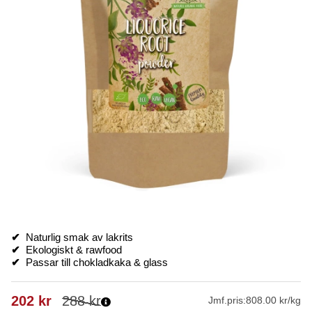
✔
Naturlig smak av lakrits
✔
Ekologiskt & rawfood
✔
Passar till chokladkaka & glass
202
kr
288
kr
Jmf.pris:
808.00 kr/kg