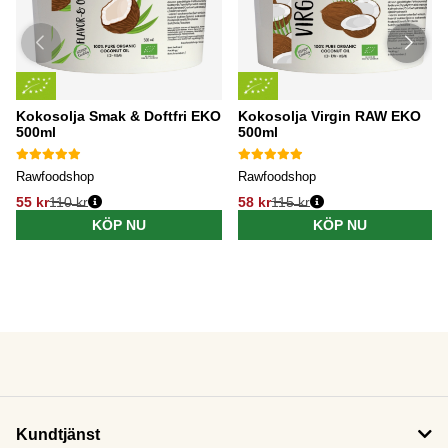
Kokosolja Smak & Doftfri EKO
Kokosolja Virgin RAW EKO
500ml
500ml
Rawfoodshop
Rawfoodshop
55 kr
110 kr
58 kr
115 kr
KÖP NU
KÖP NU
Kundtjänst