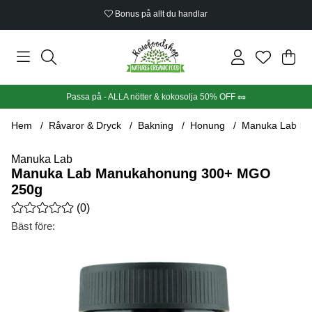
Bonus på allt du handlar
Din
Anta
.
Passa på - ALLA nötter & kokosolja 50% OFF 🥜
Hem
Råvaror & Dryck
Bakning
Honung
Manuka Lab M
Manuka Lab
Manuka Lab Manukahonung 300+ MGO
250g
Medelbetyg 0 av 5 Antal betyg 0
(
0
)
Bäst före:
Produktbilder Manuka Lab Manukahonung 300+ MGO 250g