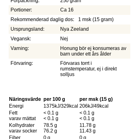
Förpackning:
250 gram
Portioner:
Ca 16
Rekommenderad daglig dos:
1 msk (15 gram)
Ursprungsland:
Nya Zeeland
Vegansk:
Nej
Varning:
Honung bör ej konsumeras av
barn under ett års ålder
Förvaring:
Förvaras torrt i
rumstemperatur, ej i direkt
solljus
Näringsvärde
per 100 g
per msk (15 g)
Energi
1375kJ/329kcal
206kJ/49kcal
Fett
< 0.1 g
< 0.1 g
varav mättat
< 0.1 g
< 0.1 g
Kolhydrater
78.5 g
11.78 g
varav socker
76.2 g
11.43 g
Fiber
0 g
0 g