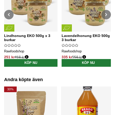
Lindhonung EKO 500g x 3
Lavendelhonung EKO 500g x
burkar
3 burkar
Rawfoodshop
Rawfoodshop
251 kr
418 kr
335 kr
558 kr
Ordinarie pris:
Ordinarie pris:
KÖP NU
KÖP NU
Andra köpte även
30%