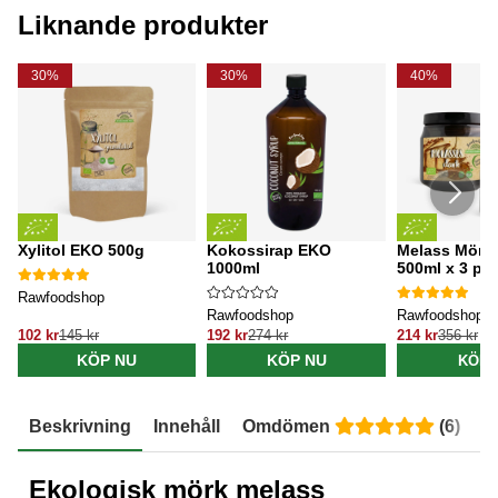
Liknande produkter
30%
30%
40%
Xylitol EKO 500g
Kokossirap EKO
Melass Mörk
1000ml
500ml x 3 pa
Rawfoodshop
Rawfoodshop
Rawfoodshop
102 kr
145 kr
192 kr
274 kr
214 kr
356 kr
KÖP NU
KÖP NU
KÖP 
Beskrivning
Innehåll
Omdömen
(
6
)
E
Ekologisk mörk melass