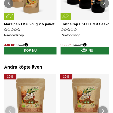
Marsipan EKO 250g x 5 paket
Lönnsirap EKO 1L x 3 flaskor
Rawfoodshop
Rawfoodshop
330 kr
660 kr
988 kr
1647 kr
Ordinarie pris:
Ordinarie pris:
KÖP NU
KÖP NU
Andra köpte även
30%
30%