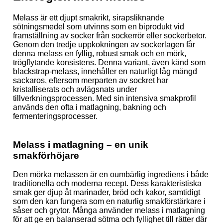
Melass är ett djupt smakrikt, sirapsliknande
sötningsmedel som utvinns som en biprodukt vid
framställning av socker från sockerrör eller sockerbetor.
Genom den tredje uppkokningen av sockerlagen får
denna melass en fyllig, robust smak och en mörk,
trögflytande konsistens. Denna variant, även känd som
blackstrap-melass, innehåller en naturligt låg mängd
sackaros, eftersom merparten av sockret har
kristalliserats och avlägsnats under
tillverkningsprocessen. Med sin intensiva smakprofil
används den ofta i matlagning, bakning och
fermenteringsprocesser.
Melass i matlagning – en unik
smakförhöjare
Den mörka melassen är en oumbärlig ingrediens i både
traditionella och moderna recept. Dess karakteristiska
smak ger djup åt marinader, bröd och kakor, samtidigt
som den kan fungera som en naturlig smakförstärkare i
såser och grytor. Många använder melass i matlagning
för att ge en balanserad sötma och fyllighet till rätter där