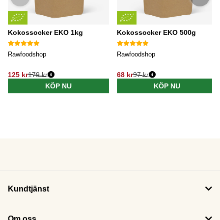
Kokossocker EKO 1kg
Kokossocker EKO 500g
Rawfoodshop
Rawfoodshop
125 kr
179 kr
68 kr
97 kr
KÖP NU
KÖP NU
Kundtjänst
Om oss