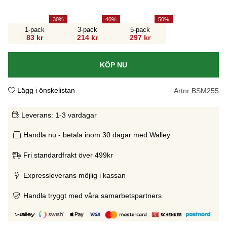
30
40
50
1-pack
3-pack
5-pack
83 kr
214 kr
297 kr
KÖP NU
Lägg i önskelistan
Artnr:
BSM255
Leverans:
1-3 vardagar
Handla nu - betala inom 30 dagar med Walley
Fri standardfrakt över 499kr
Expressleverans möjlig i kassan
Handla tryggt med våra samarbetspartners