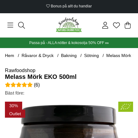
Bonus på allt du handlar
Din
Anta
.
Passa på - ALLA nötter & kokosolja 50% OFF 🥜
Hem
Råvaror & Dryck
Bakning
Sötning
Melass Mörk E
Rawfoodshop
Melass Mörk EKO 500ml
Medelbetyg 5 av 5 Antal betyg 6
(
6
)
Bäst före:
Produktbilder Melass Mörk EKO 500ml
30
Outlet