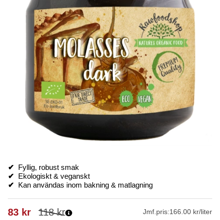
✔
Fyllig, robust smak
✔
Ekologiskt & veganskt
✔
Kan användas inom bakning & matlagning
83
kr
118
kr
Jmf.pris:
166.00 kr/liter