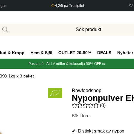
agar
4,2/5 på Trustpilot
Hud & Kropp
Hem & Själ
OUTLET 20-80%
DEALS
Nyheter
Passa på - ALLA nötter & kokosolja 50% OFF 🥜
EKO 1kg x 3 paket
Rawfoodshop
Nyponpulver EK
Medelbetyg 0 av 5 Antal bety
(
0
)
Bäst före:
✔
Distinkt smak av nypon