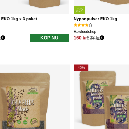
 EKO 1kg x 3 paket
Nyponpulver EKO 1kg
Rawfoodshop
r
KÖP NU
160 kr
228 kr
s:
Ordinarie pris:
40%