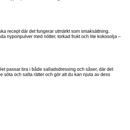
nska recept där det fungerar utmärkt som smaksättning.
nda nyponpulver med nötter, torkad frukt och lite kokosolja –
et passar bra i både salladsdressing och såser, där det
åde söta och salta rätter och gör att du kan njuta av dess