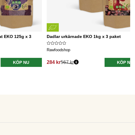
at EKO 125g x 3
Dadlar urkärnade EKO 1kg x 3 paket
Rawfoodshop
284 kr
567 kr
KÖP NU
KÖP NU