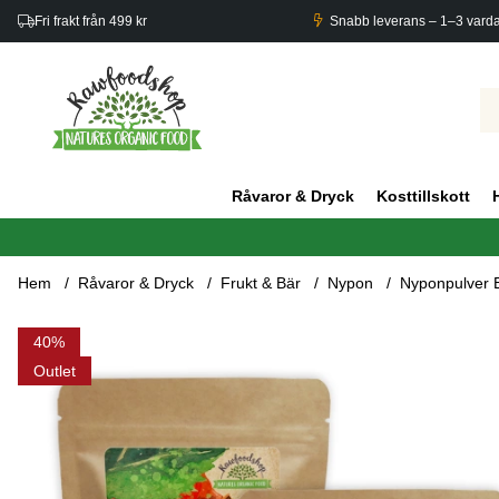
Fri frakt från 499 kr
Snabb leverans – 1–3 vard
Råvaror & Dryck
Kosttillskott
Hem
Råvaror & Dryck
Frukt & Bär
Nypon
Nyponpulver 
Produktbilder Nyponpulver EKO 1kg x 3 paket
40
Outlet