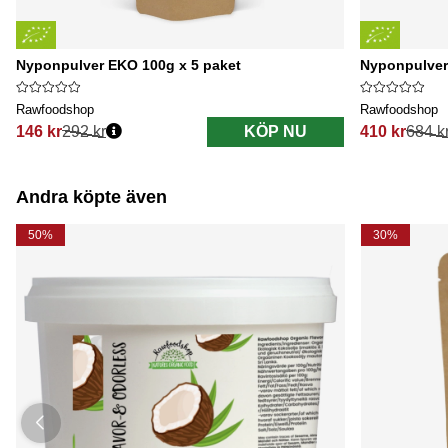
Nyponpulver EKO 100g x 5 paket
Nyponpulver
Rawfoodshop
Rawfoodshop
146 kr
292 kr
KÖP NU
410 kr
684 k
Ordinarie pris:
Ordinarie pri
Andra köpte även
50%
30%