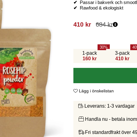
✔
Passar i bakverk och smoot
✔
Rawfood & ekologiskt
410
kr
684
kr
30
40
1-pack
3-pack
160 kr
410 kr
Lägg i önskelistan
1-3 vardagar
Leverans:
Handla nu - betala ino
Fri standardfrakt över 4