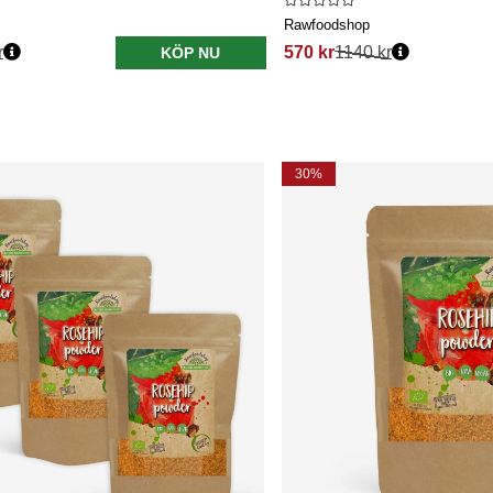
Rawfoodshop
r
570 kr
1140 kr
KÖP NU
30%