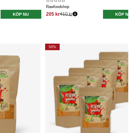
Rawfoodshop
205 kr
410 kr
KÖP NU
KÖP NU
50%