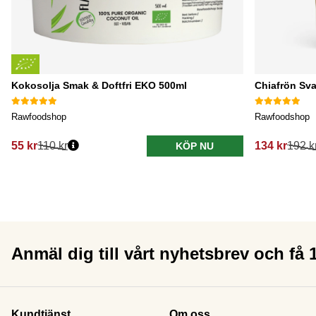
Kokosolja Smak & Doftfri EKO 500ml
Chiafrön Sva
Rawfoodshop
Rawfoodshop
55 kr
110 kr
134 kr
192 k
KÖP NU
Anmäl dig till vårt nyhetsbrev och få
Kundtjänst
Om oss