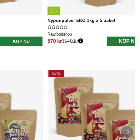
Nyponpulver EKO 1kg x 5 paket
Rawfoodshop
570 kr
1140 kr
KÖP NU
KÖP NU
Ordinarie pris:
50%