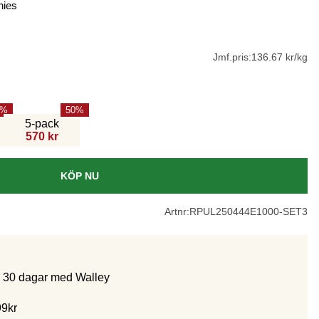
hies
Jmf.pris:
136.67 kr/kg
50
5-pack
570 kr
KÖP NU
Artnr:
RPUL250444E1000-SET3
m 30 dagar med Walley
99kr