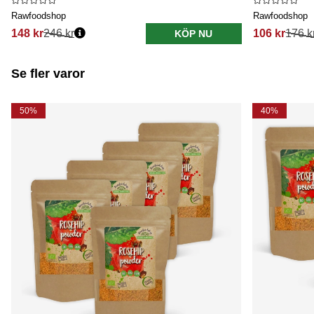
Rawfoodshop
Rawfoodshop
148 kr
246 kr
106 kr
176 k
KÖP NU
Se fler varor
50%
40%