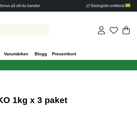
Bonus på allt du handlar
Ekologiskt certifierat
Di
An
.
Varumärken
Blogg
Presentkort
O 1kg x 3 paket
g 0