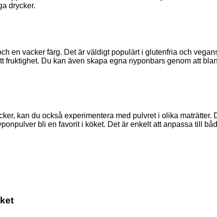
ga drycker.
h en vacker färg. Det är väldigt populärt i glutenfria och vega
en lätt fruktighet. Du kan även skapa egna nyponbars genom att bla
er, kan du också experimentera med pulvret i olika maträtter. D
nyponpulver bli en favorit i köket. Det är enkelt att anpassa till b
ket