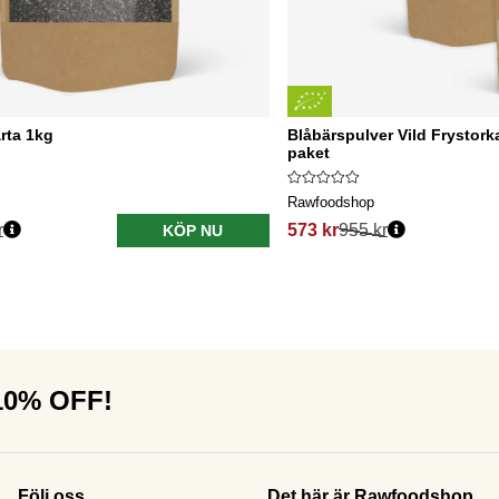
rta 1kg
Blåbärspulver Vild Frystork
paket
Rawfoodshop
r
573 kr
955 kr
KÖP NU
 10% OFF!
Följ oss
Det här är Rawfoodshop