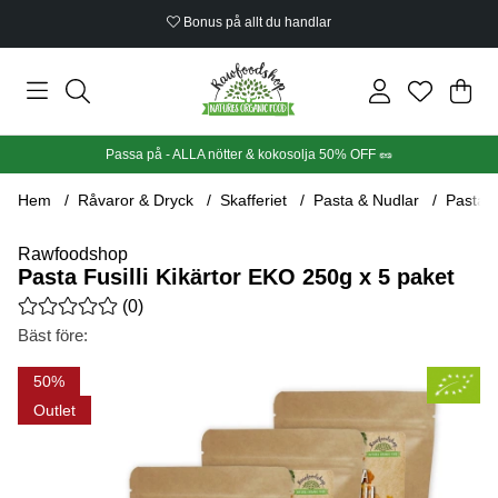
Bonus på allt du handlar
Din
Anta
.
Passa på - ALLA nötter & kokosolja 50% OFF 🥜
Hem
Råvaror & Dryck
Skafferiet
Pasta & Nudlar
Pasta F
Rawfoodshop
Pasta Fusilli Kikärtor EKO 250g x 5 paket
Medelbetyg 0 av 5 Antal betyg 0
(
0
)
Bäst före:
Produktbilder Pasta Fusilli Kikärtor EKO 250g x 5 paket
50
Outlet