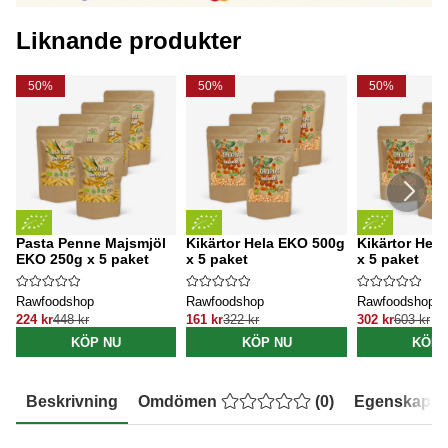
Liknande produkter
50%
50%
50%
Pasta Penne Majsmjöl
Kikärtor Hela EKO 500g
Kikärtor Hel
EKO 250g x 5 paket
x 5 paket
x 5 paket
Rawfoodshop
Rawfoodshop
Rawfoodshop
224 kr
448 kr
161 kr
322 kr
302 kr
603 kr
KÖP NU
KÖP NU
KÖP 
Beskrivning
Omdömen
(
0
)
Egenskaper