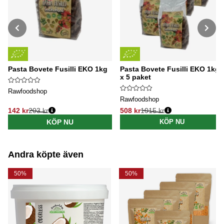
Pasta Bovete Fusilli EKO 1kg
Pasta Bovete Fusilli EKO 1kg
x 5 paket
Rawfoodshop
Rawfoodshop
142 kr
203 kr
508 kr
1015 kr
Ordinarie pris:
Ordinarie pris:
KÖP NU
KÖP NU
Andra köpte även
50%
50%