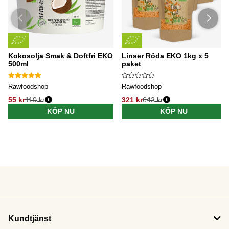
Kokosolja Smak & Doftfri EKO
Linser Röda EKO 1kg x 5
500ml
paket
Rawfoodshop
Rawfoodshop
55 kr
110 kr
321 kr
642 kr
KÖP NU
KÖP NU
Kundtjänst