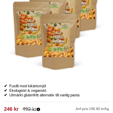
✔
Fusilli med kikärtsmjöl
✔
Ekologiskt & veganskt
✔
Utmärkt glutenfritt alternativ till vanlig pasta
246
kr
492
kr
Jmf.pris:
196.80 kr/kg