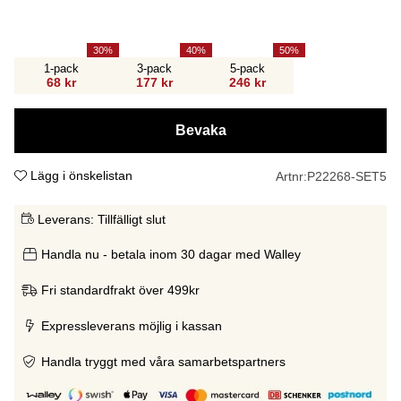
30
40
50
1-pack
3-pack
5-pack
68 kr
177 kr
246 kr
Bevaka
Lägg i önskelistan
Artnr:
P22268-SET5
Leverans:
Tillfälligt slut
Handla nu - betala inom 30 dagar med Walley
Fri standardfrakt över 499kr
Expressleverans möjlig i kassan
Handla tryggt med våra samarbetspartners