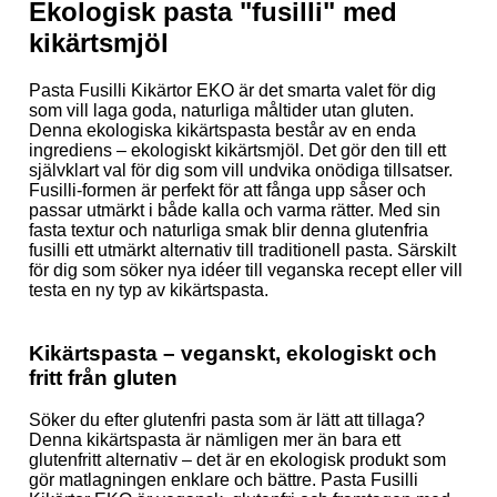
Ekologisk pasta "fusilli" med
kikärtsmjöl
Pasta Fusilli Kikärtor EKO är det smarta valet för dig
som vill laga goda, naturliga måltider utan gluten.
Denna ekologiska kikärtspasta består av en enda
ingrediens – ekologiskt kikärtsmjöl. Det gör den till ett
självklart val för dig som vill undvika onödiga tillsatser.
Fusilli-formen är perfekt för att fånga upp såser och
passar utmärkt i både kalla och varma rätter. Med sin
fasta textur och naturliga smak blir denna glutenfria
fusilli ett utmärkt alternativ till traditionell pasta. Särskilt
för dig som söker nya idéer till veganska recept eller vill
testa en ny typ av kikärtspasta.
Kikärtspasta – veganskt, ekologiskt och
fritt från gluten
Söker du efter glutenfri pasta som är lätt att tillaga?
Denna kikärtspasta är nämligen mer än bara ett
glutenfritt alternativ – det är en ekologisk produkt som
gör matlagningen enklare och bättre. Pasta Fusilli