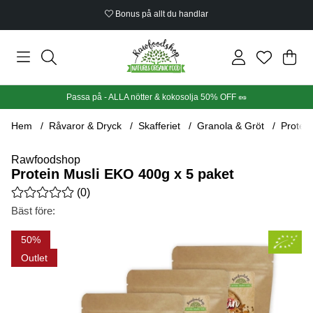
Bonus på allt du handlar
Din
Anta
.
Passa på - ALLA nötter & kokosolja 50% OFF 🥜
Hem
Råvaror & Dryck
Skafferiet
Granola & Gröt
Protei
Rawfoodshop
Protein Musli EKO 400g x 5 paket
Medelbetyg 0 av 5 Antal betyg 0
(
0
)
Bäst före:
Produktbilder Protein Musli EKO 400g x 5 paket
50
Outlet