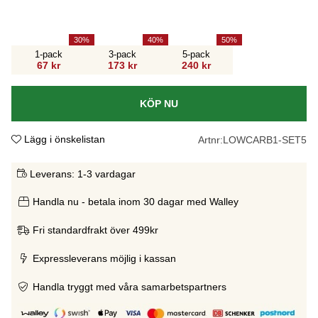
30
40
50
1-pack
3-pack
5-pack
67 kr
173 kr
240 kr
KÖP NU
Lägg i önskelistan
Artnr:
LOWCARB1-SET5
Leverans:
1-3 vardagar
Handla nu - betala inom 30 dagar med Walley
Fri standardfrakt över 499kr
Expressleverans möjlig i kassan
Handla tryggt med våra samarbetspartners