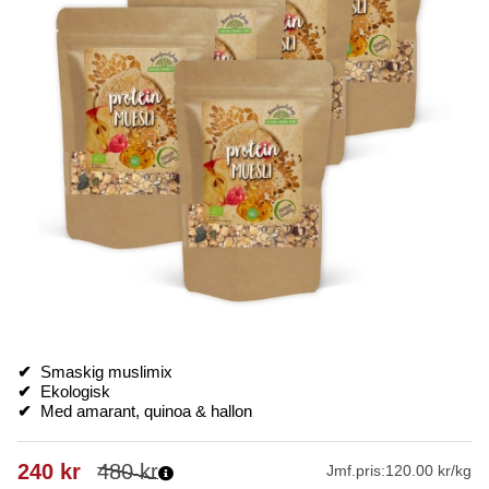
✔
Smaskig muslimix
✔
Ekologisk
✔
Med amarant, quinoa & hallon
240
kr
480
kr
Jmf.pris:
120.00 kr/kg