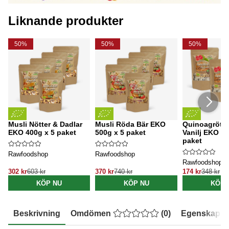
Liknande produkter
50%
50%
50%
Musli Nötter & Dadlar
Musli Röda Bär EKO
Quinoagröt C
EKO 400g x 5 paket
500g x 5 paket
Vanilj EKO 40
paket
Rawfoodshop
Rawfoodshop
Rawfoodshop
302 kr
603 kr
370 kr
740 kr
174 kr
348 kr
KÖP NU
KÖP NU
KÖP 
Beskrivning
Omdömen
(
0
)
Egenskaper