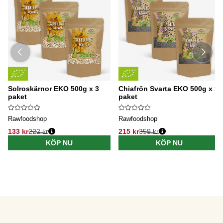
Solroskärnor EKO 500g x 3
Chiafrön Svarta EKO 500g x 3
paket
paket
Rawfoodshop
Rawfoodshop
133 kr
222 kr
215 kr
359 kr
KÖP NU
KÖP NU