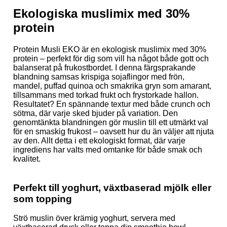
Ekologiska muslimix med 30%
protein
Protein Musli EKO är en ekologisk muslimix med 30%
protein – perfekt för dig som vill ha något både gott och
balanserat på frukostbordet. I denna färgsprakande
blandning samsas krispiga sojaflingor med frön,
mandel, puffad quinoa och smakrika gryn som amarant,
tillsammans med torkad frukt och frystorkade hallon.
Resultatet? En spännande textur med både crunch och
sötma, där varje sked bjuder på variation. Den
genomtänkta blandningen gör muslin till ett utmärkt val
för en smaskig frukost – oavsett hur du än väljer att njuta
av den. Allt detta i ett ekologiskt format, där varje
ingrediens har valts med omtanke för både smak och
kvalitet.
Perfekt till yoghurt, växtbaserad mjölk eller
som topping
Strö muslin över krämig yoghurt, servera med