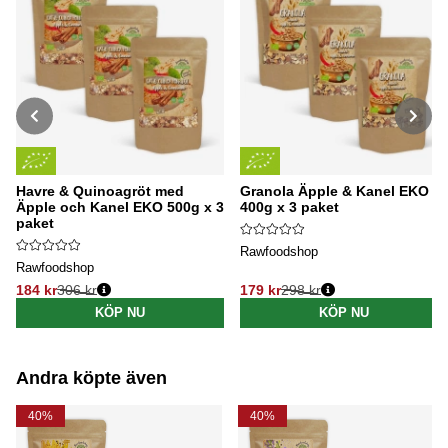
Havre & Quinoagröt med
Granola Äpple & Kanel EKO
Äpple och Kanel EKO 500g x 3
400g x 3 paket
paket
Rawfoodshop
Rawfoodshop
184 kr
306 kr
179 kr
298 kr
Ordinarie pris:
Ordinarie pris:
KÖP NU
KÖP NU
Andra köpte även
40%
40%