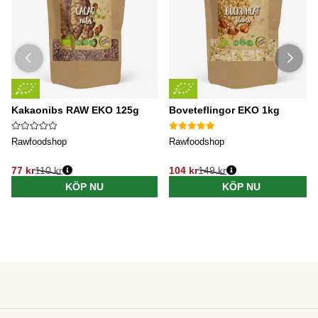
Kakaonibs RAW EKO 125g
Boveteflingor EKO 1kg
Rawfoodshop
Rawfoodshop
77 kr
110 kr
104 kr
149 kr
KÖP NU
KÖP NU