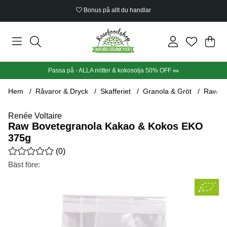
Bonus på allt du handlar
Din
Anta
.
Passa på - ALLA nötter & kokosolja 50% OFF 🥜
Hem
Råvaror & Dryck
Skafferiet
Granola & Gröt
Raw Bo
Renée Voltaire
Raw Bovetegranola Kakao & Kokos EKO
375g
Medelbetyg 0 av 5 Antal betyg 0
(
0
)
Bäst före:
Produktbilder Raw Bovetegranola Kakao & Kokos EKO 375g