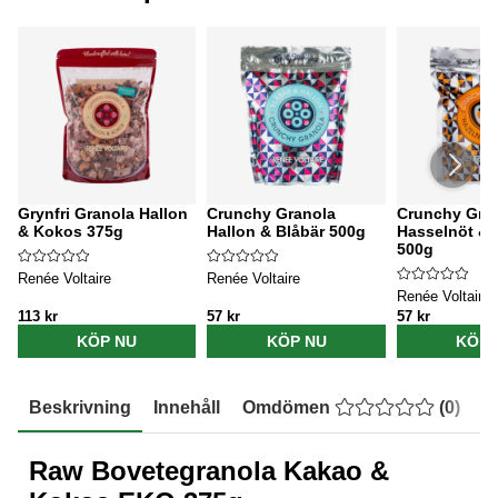
Grynfri Granola Hallon
Crunchy Granola
Crunchy Gra
& Kokos 375g
Hallon & Blåbär 500g
Hasselnöt & 
500g
Renée Voltaire
Renée Voltaire
Renée Voltaire
113 kr
57 kr
57 kr
KÖP NU
KÖP NU
KÖP 
Beskrivning
Innehåll
Omdömen
(
0
)
E
Raw Bovetegranola Kakao &