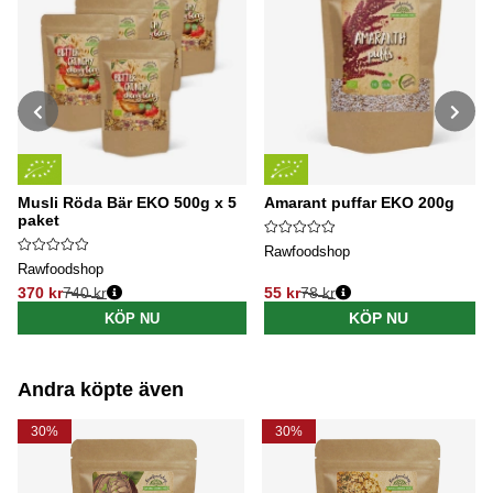
Musli Röda Bär EKO 500g x 5
Amarant puffar EKO 200g
paket
Rawfoodshop
Rawfoodshop
370 kr
740 kr
55 kr
78 kr
Ordinarie pris:
Ordinarie pris:
KÖP NU
KÖP NU
Andra köpte även
30%
30%