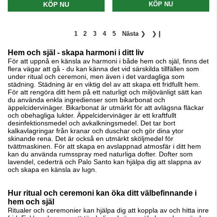
KÖP NU
KÖP NU
1
2
3
4
5
Nästa
❯
❯❙
Hem och själ - skapa harmoni i ditt liv
För att uppnå en känsla av harmoni i både hem och själ, finns det
flera vägar att gå - du kan känna det vid särskilda tillfällen som
under ritual och ceremoni, men även i det vardagliga som
städning. Städning är en viktig del av att skapa ett fridfullt hem.
För att rengöra ditt hem på ett naturligt och miljövänligt sätt kan
du använda enkla ingredienser som bikarbonat och
äppelcidervinäger. Bikarbonat är utmärkt för att avlägsna fläckar
och obehagliga lukter. Äppelcidervinäger är ett kraftfullt
desinfektionsmedel och avkalkningsmedel. Det tar bort
kalkavlagringar från kranar och duschar och gör dina ytor
skinande rena. Det är också en utmärkt sköljmedel för
tvättmaskinen. För att skapa en avslappnad atmosfär i ditt hem
kan du använda rumsspray med naturliga dofter. Dofter som
lavendel, cederträ och Palo Santo kan hjälpa dig att slappna av
och skapa en känsla av lugn.
Hur ritual och ceremoni kan öka ditt välbefinnande i
hem och själ
Ritualer och ceremonier kan hjälpa dig att koppla av och hitta inre