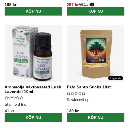
185 kr
297 kr
594 kr
Ordinarie pris:
KÖP NU
KÖP NU
Utgående
Aromaolja Växtbaserad Lush
Palo Santo Sticks 10st
Lavendel 10ml
Rawfoodshop
Stamford Inc
41 kr
139 kr
KÖP NU
KÖP NU