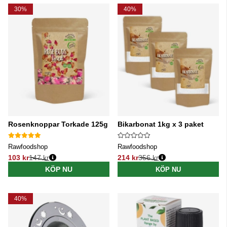
30%
40%
Rosenknoppar Torkade 125g
Bikarbonat 1kg x 3 paket
Rawfoodshop
Rawfoodshop
103 kr
147 kr
214 kr
356 kr
Ordinarie pris:
Ordinarie pris:
KÖP NU
KÖP NU
40%