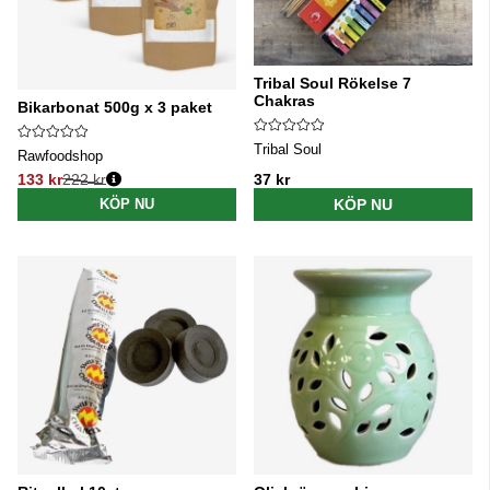
Tribal Soul Rökelse 7
Chakras
Bikarbonat 500g x 3 paket
Tribal Soul
Rawfoodshop
133 kr
222 kr
37 kr
Ordinarie pris:
KÖP NU
KÖP NU