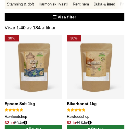
Stämning & doft
Harmonisk livsstil
Rent hem
Duka & inred
Prese
Visa filter
Visar
1-40
av
184
artiklar
Produkter
30%
30%
Epsom Salt 1kg
Bikarbonat 1kg
Rawfoodshop
Rawfoodshop
62 kr
89 kr
83 kr
118 kr
Ordinarie pris:
Ordinarie pris: