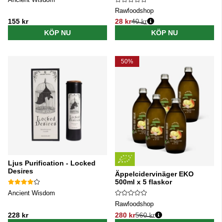
Rawfoodshop
155 kr
28 kr
40 kr
Ordinarie pris:
KÖP NU
KÖP NU
50%
Ljus Purification - Locked
Desires
Äppelcidervinäger EKO
500ml x 5 flaskor
Ancient Wisdom
Rawfoodshop
228 kr
280 kr
560 kr
Ordinarie pris: