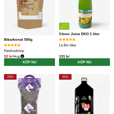
Citron Juice EKO 1 liter
Bikarbonat 500g
La Bio Idea
Rawfoodshop
52 kr
74 kr
131 kr
Ordinarie pris:
KÖP NU
KÖP NU
20%
30%