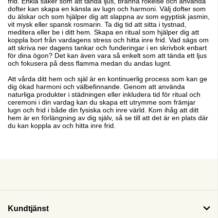
frid. Enkla saker som att tända ljus, bränna rökelse och använda
dofter kan skapa en känsla av lugn och harmoni. Välj dofter som
du älskar och som hjälper dig att slappna av som egyptisk jasmin,
vit mysk eller spansk rosmarin. Ta dig tid att sitta i tystnad,
meditera eller be i ditt hem. Skapa en ritual som hjälper dig att
koppla bort från vardagens stress och hitta inre frid. Vad sägs om
att skriva ner dagens tankar och funderingar i en skrivbok enbart
för dina ögon? Det kan även vara så enkelt som att tända ett ljus
och fokusera på dess flamma medan du andas lugnt.
Att vårda ditt hem och själ är en kontinuerlig process som kan ge
dig ökad harmoni och välbefinnande. Genom att använda
naturliga produkter i städningen eller inkludera tid för ritual och
ceremoni i din vardag kan du skapa ett utrymme som främjar
lugn och frid i både din fysiska och inre värld. Kom ihåg att ditt
hem är en förlängning av dig själv, så se till att det är en plats där
du kan koppla av och hitta inre frid.
Kundtjänst