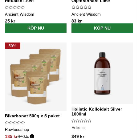
Ritualkol 10st
Oljebrännare Lime
Ancient Wisdom
Ancient Wisdom
25 kr
83 kr
KÖP NU
KÖP NU
50%
Holistic Kolloidalt Silver
1000ml
Bikarbonat 500g x 5 paket
Holistic
Rawfoodshop
185 kr
370 kr
349 kr