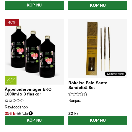
Ordinarie pris:
KÖP NU
KÖP NU
40%
Kommer snart
Rökelse Palo Santo
Sandelträ 8st
Äppelcidervinäger EKO
1000ml x 3 flaskor
Banjara
Rawfoodshop
356 kr
594 kr
22 kr
Ordinarie pris:
KÖP NU
KÖP NU