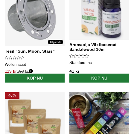
Utgående
Aromaolja Växtbaserad
Sandalwood 10ml
Tesil "Sun, Moon, Stars"
Stamford Inc
Wollenhaupt
113 kr
188 kr
41 kr
Ordinarie pris:
KÖP NU
KÖP NU
40%