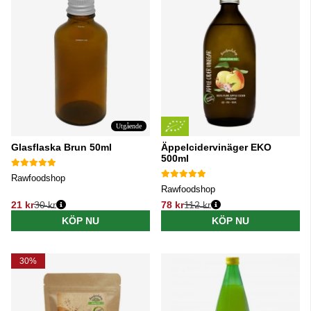
Utgående
Glasflaska Brun 50ml
Äppelcidervinäger EKO
500ml
Rawfoodshop
Rawfoodshop
21 kr
30 kr
78 kr
112 kr
Ordinarie pris:
Ordinarie pris:
KÖP NU
KÖP NU
30%