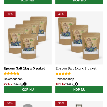
KÖP NU
KÖP NU
50%
40%
Epsom Salt 1kg x 5 paket
Epsom Salt 1kg x 3 paket
Rawfoodshop
Rawfoodshop
224 kr
448 kr
161 kr
269 kr
Ordinarie pris:
Ordinarie pris:
KÖP NU
KÖP NU
30%
30%