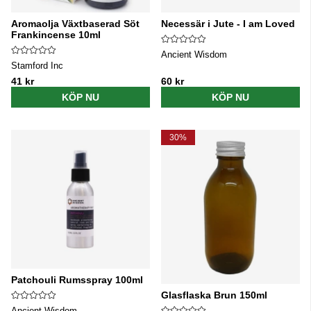
Aromaolja Växtbaserad Söt
Necessär i Jute - I am Loved
Frankincense 10ml
Ancient Wisdom
Stamford Inc
41 kr
60 kr
KÖP NU
KÖP NU
30%
Patchouli Rumsspray 100ml
Glasflaska Brun 150ml
Ancient Wisdom