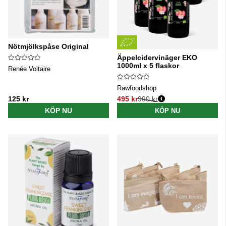
Nötmjölkspåse Original
Äppelcidervinäger EKO
1000ml x 5 flaskor
Renée Voltaire
Rawfoodshop
125 kr
495 kr
990 kr
Ordinarie pris:
KÖP NU
KÖP NU