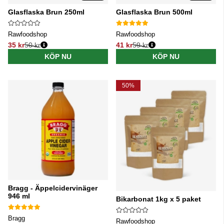
Glasflaska Brun 250ml
Glasflaska Brun 500ml
Rawfoodshop
Rawfoodshop
35 kr
50 kr
41 kr
59 kr
Ordinarie pris:
Ordinarie pris:
KÖP NU
KÖP NU
50%
Bragg - Äppelcidervinäger
946 ml
Bikarbonat 1kg x 5 paket
Bragg
Rawfoodshop