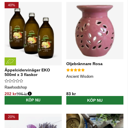
40%
Oljebrännare Rosa
Äppelcidervinäger EKO
500ml x 3 flaskor
Ancient Wisdom
Rawfoodshop
202 kr
336 kr
83 kr
Ordinarie pris:
KÖP NU
KÖP NU
20%