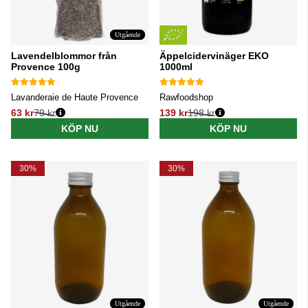
Utgående
Lavendelblommor från
Äppelcidervinäger EKO
Provence 100g
1000ml
Lavanderaie de Haute Provence
Rawfoodshop
63 kr
79 kr
139 kr
198 kr
Ordinarie pris:
Ordinarie pris:
KÖP NU
KÖP NU
30%
30%
Utgående
Utgående