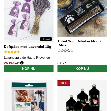
Utgående
Tribal Soul Rökelse Moon
Ritual
Doftpåse med Lavendel 18g
Lavanderaie de Haute Provence
25 kr
31 kr
37 kr
Ordinarie pris:
KÖP NU
KÖP NU
50%