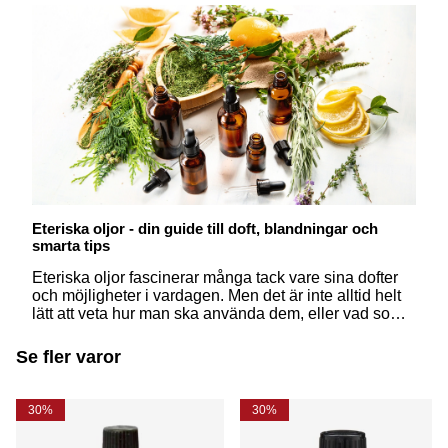
Eteriska oljor - din guide till doft, blandningar och
smarta tips
Eteriska oljor fascinerar många tack vare sina dofter
och möjligheter i vardagen. Men det är inte alltid helt
lätt att veta hur man ska använda dem, eller vad som
egentligen skiljer dem från åt. Här får du svar på några
av de vanligaste frågorna – på ett enkelt och
Se fler varor
inspirerande sätt.
30%
30%