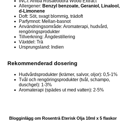
INCI: Aniba Rosaeodora Wood Extract
Allergener:
Benzyl benzoate, Geraniol, Linalool,
d-Limonene
Doft: Söt, svagt blommig, trädoft
Parfymnot: Mellan-basnot
Användningsområde: Aromaterapi, hudvård,
rengöringsprodukter
Tillverkning: Ångdestillering
Växtdel: Trä
Ursprungsland: Indien
Rekommenderad dosering
Hudvårdsprodukter (krämer, salvor, oljor): 0,5-1%
Tvål och rengöringsprodukter (tvål, schampo,
duschgel): 1-3%
Aromaterapi (spädes ut med vatten): 2-5%
Blogginlägg om Rosenträ Eterisk Olja 10ml x 5 flaskor