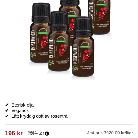
✔
Eterisk olja
✔
Vegansk
✔
Lätt kryddig doft av rosenträ
196
kr
391
kr
Jmf.pris:
3920.00 kr/liter