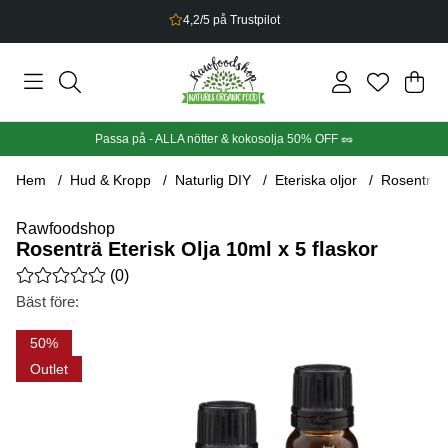
Bonus på allt du handlar
Din
Anta
.
Passa på - ALLA nötter & kokosolja 50% OFF 🥜
Hem
Hud & Kropp
Naturlig DIY
Eteriska oljor
Rosenträ E
Rawfoodshop
Rosenträ Eterisk Olja 10ml x 5 flaskor
Medelbetyg 0 av 5 Antal betyg 0
(
0
)
Bäst före:
Produktbilder Rosenträ Eterisk Olja 10ml x 5 flaskor
50
Outlet