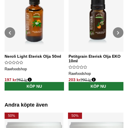
Neroli Light Eterisk Olja 50ml
Petitgrain Eterisk Olja EKO
10ml
Rawfoodshop
Rawfoodshop
197 kr
282 kr
203 kr
290 kr
Ordinarie pris:
Ordinarie pris:
KÖP NU
KÖP NU
Andra köpte även
50%
50%