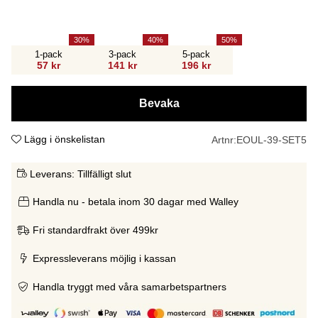
30
40
50
1-pack
3-pack
5-pack
57 kr
141 kr
196 kr
Bevaka
Lägg i önskelistan
Artnr:
EOUL-39-SET5
Leverans:
Tillfälligt slut
Handla nu - betala inom 30 dagar med Walley
Fri standardfrakt över 499kr
Expressleverans möjlig i kassan
Handla tryggt med våra samarbetspartners