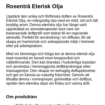
Rosenträ Eterisk Olja
Upptäck den unika och förföriska doften av Rosenträ
Eterisk Olja, en mångsidig olja med en mild, söt och lätt
kryddig arom. Denna eteriska olja har länge varit
uppskattad av aromaterapeuter tack vare sin
balanserade doftprofil som bidrar till en rogivande
atmosfär. Perfekt för användning i en diffuser, för att
skapa en harmonisk och avkopplande miljö i hemmet
eller på arbetsplatsen.
Med sin blommiga och träiga ton är denna eterisk olja
med rosenträ en favorit inom kroppsvård och
välbefinnande. Den kan blandas i hudvänliga basoljor
och användas i hemmagjorda doftblandningar eller
massageoljor. Den skapar en behaglig doftupplevelse
och ger en känsla av naturlig fräschhet. Genom att
tillsätta denna i rumssprayer, golvtvättar och doftljus,
sprider den eteriska oljan sin friska och varma doft.
Om produkten