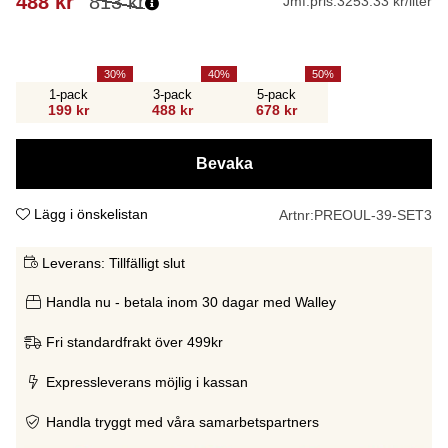
488
kr
813
kr
Jmf.pris:
3253.33 kr/liter
30
40
50
1-pack
3-pack
5-pack
199 kr
488 kr
678 kr
Bevaka
Lägg i önskelistan
Artnr:
PREOUL-39-SET3
Leverans:
Tillfälligt slut
Handla nu - betala inom 30 dagar med Walley
Fri standardfrakt över 499kr
Expressleverans möjlig i kassan
Handla tryggt med våra samarbetspartners