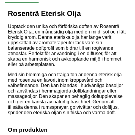
Rosenträ Eterisk Olja
Upptäck den unika och förföriska doften av Rosenträ
Eterisk Olja, en mångsidig olja med en mild, söt och lätt
kryddig arom. Denna eteriska olja har länge varit
uppskattad av aromaterapeuter tack vare sin
balanserade doftprofil som bidrar till en rogivande
atmosfär. Perfekt för användning i en diffuser, för att
skapa en harmonisk och avkopplande miljö i hemmet
eller på arbetsplatsen.
Med sin blommiga och träiga ton är denna eterisk olja
med rosenträ en favorit inom kroppsvård och
välbefinnande. Den kan blandas i hudvänliga basoljor
och användas i hemmagjorda doftblandningar eller
massageoljor. Den skapar en behaglig doftupplevelse
och ger en känsla av naturlig fräschhet. Genom att
tillsätta denna i rumssprayer, golvtvättar och doftljus,
sprider den eteriska oljan sin friska och varma doft.
Om produkten