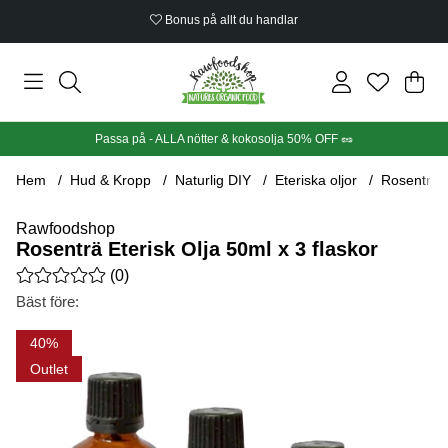
Bonus på allt du handlar
Din
Anta
.
Passa på - ALLA nötter & kokosolja 50% OFF 🥜
Hem
Hud & Kropp
Naturlig DIY
Eteriska oljor
Rosenträ E
Rawfoodshop
Rosenträ Eterisk Olja 50ml x 3 flaskor
Medelbetyg 0 av 5 Antal betyg 0
(
0
)
Bäst före:
Produktbilder Rosenträ Eterisk Olja 50ml x 3 flaskor
40
Outlet