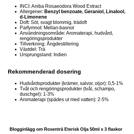
INCI: Aniba Rosaeodora Wood Extract
Allergener:
Benzyl benzoate, Geraniol, Linalool,
d-Limonene
Doft: Söt, svagt blommig, trädoft
Parfymnot: Mellan-basnot
Användningsområde: Aromaterapi, hudvård,
rengöringsprodukter
Tillverkning: Ångdestillering
Växtdel: Trä
Ursprungsland: Indien
Rekommenderad dosering
Hudvårdsprodukter (krämer, salvor, oljor): 0,5-1%
Tvål och rengöringsprodukter (tvål, schampo,
duschgel): 1-3%
Aromaterapi (spädes ut med vatten): 2-5%
Blogginlägg om Rosenträ Eterisk Olja 50ml x 3 flaskor