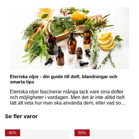
Eteriska oljor - din guide till doft, blandningar och
smarta tips
Eteriska oljor fascinerar många tack vare sina dofter
och möjligheter i vardagen. Men det är inte alltid helt
lätt att veta hur man ska använda dem, eller vad som
egentligen skiljer dem från åt. Här får du svar på några
av de vanligaste frågorna – på ett enkelt och
Se fler varor
inspirerande sätt.
40%
50%