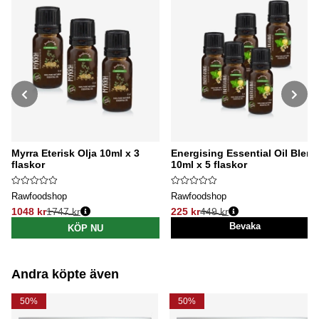
Myrra Eterisk Olja 10ml x 3
Energising Essential Oil Blend
flaskor
10ml x 5 flaskor
Rawfoodshop
Rawfoodshop
1048 kr
1747 kr
225 kr
449 kr
Ordinarie pris:
Ordinarie pris:
Bevaka
KÖP NU
Andra köpte även
50%
50%