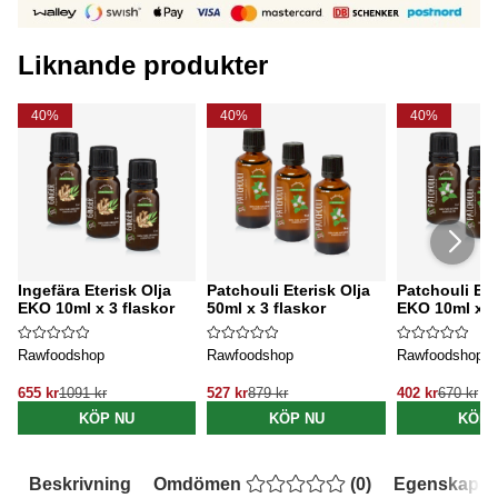
Liknande produkter
40%
40%
40%
Ingefära Eterisk Olja
Patchouli Eterisk Olja
Patchouli Ete
EKO 10ml x 3 flaskor
50ml x 3 flaskor
EKO 10ml x 3
Rawfoodshop
Rawfoodshop
Rawfoodshop
655 kr
1091 kr
527 kr
879 kr
402 kr
670 kr
KÖP NU
KÖP NU
KÖP 
Beskrivning
Omdömen
(
0
)
Egenskaper