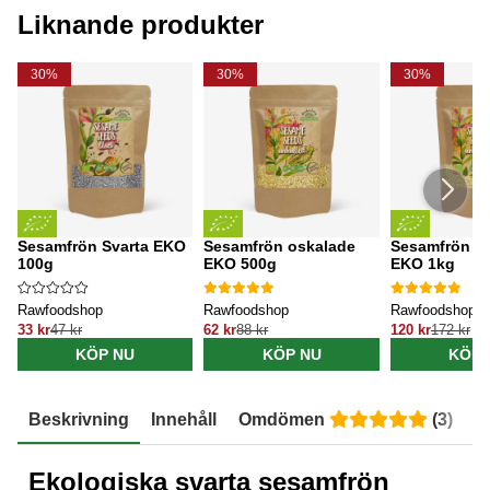
Liknande produkter
30%
30%
30%
Sesamfrön Svarta EKO
Sesamfrön oskalade
Sesamfrön o
100g
EKO 500g
EKO 1kg
Rawfoodshop
Rawfoodshop
Rawfoodshop
33 kr
47 kr
62 kr
88 kr
120 kr
172 kr
KÖP NU
KÖP NU
KÖP 
Beskrivning
Innehåll
Omdömen
(
3
)
E
Ekologiska svarta sesamfrön