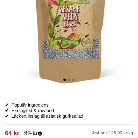
✔
Populär ingrediens
✔
Ekologiskt & rawfood
✔
Läckert inslag till asiatisk gurksallad
64
kr
92
kr
Jmf.pris:
128.00 kr/kg