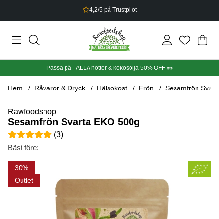
Bonus på allt du handlar
Din
Anta
.
Passa på - ALLA nötter & kokosolja 50% OFF 🥜
Hem
Råvaror & Dryck
Hälsokost
Frön
Sesamfrön Svart
Rawfoodshop
Sesamfrön Svarta EKO 500g
Medelbetyg 5 av 5 Antal betyg 3
(
3
)
Bäst före:
Produktbilder Sesamfrön Svarta EKO 500g
30
Outlet