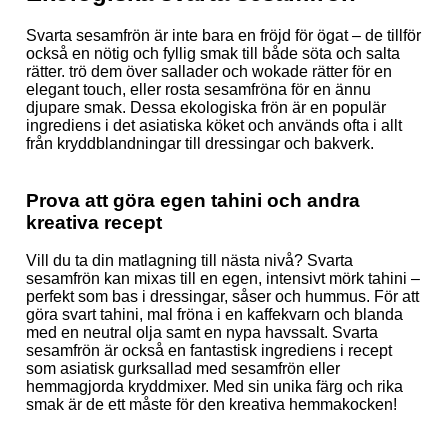
Svarta sesamfrön är inte bara en fröjd för ögat – de tillför
också en nötig och fyllig smak till både söta och salta
rätter. trö dem över sallader och wokade rätter för en
elegant touch, eller rosta sesamfröna för en ännu
djupare smak. Dessa ekologiska frön är en populär
ingrediens i det asiatiska köket och används ofta i allt
från kryddblandningar till dressingar och bakverk.
Prova att göra egen tahini och andra
kreativa recept
Vill du ta din matlagning till nästa nivå? Svarta
sesamfrön kan mixas till en egen, intensivt mörk tahini –
perfekt som bas i dressingar, såser och hummus. För att
göra svart tahini, mal fröna i en kaffekvarn och blanda
med en neutral olja samt en nypa havssalt. Svarta
sesamfrön är också en fantastisk ingrediens i recept
som asiatisk gurksallad med sesamfrön eller
hemmagjorda kryddmixer. Med sin unika färg och rika
smak är de ett måste för den kreativa hemmakocken!