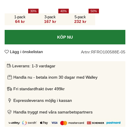
30
40
50
1-pack
3-pack
5-pack
64 kr
167 kr
232 kr
KÖP NU
Lägg i önskelistan
Artnr:
RFRO100588E-05
Leverans:
1-3 vardagar
Handla nu - betala inom 30 dagar med Walley
Fri standardfrakt över 499kr
Expressleverans möjlig i kassan
Handla tryggt med våra samarbetspartners