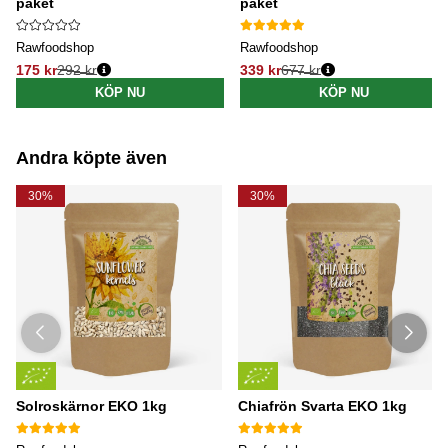
paket
paket
Rawfoodshop
Rawfoodshop
175 kr
292 kr
339 kr
677 kr
Ordinarie pris:
Ordinarie pris:
KÖP NU
KÖP NU
Andra köpte även
30%
30%
Solroskärnor EKO 1kg
Chiafrön Svarta EKO 1kg