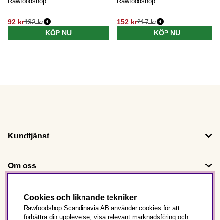
Rawfoodshop
Rawfoodshop
92 kr
132 kr
152 kr
217 kr
KÖP NU
KÖP NU
Kundtjänst
Om oss
Följ oss
Cookies och liknande tekniker
Rawfoodshop Scandinavia AB använder cookies för att
förbättra din upplevelse, visa relevant marknadsföring och