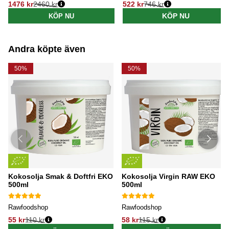
1476 kr
2460 kr
522 kr
746 kr
Ordinarie pris:
Ordinarie pris:
KÖP NU
KÖP NU
Andra köpte även
50%
50%
Kokosolja Smak & Doftfri EKO
Kokosolja Virgin RAW EKO
500ml
500ml
Rawfoodshop
Rawfoodshop
55 kr
110 kr
58 kr
115 kr