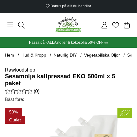
Bonus på allt du handlar
Din
Anta
.
Passa på - ALLA nötter & kokosolja 50% OFF 🥜
Hem
Hud & Kropp
Naturlig DIY
Vegetabiliska Oljor
Sesa
Rawfoodshop
Sesamolja kallpressad EKO 500ml x 5
paket
Medelbetyg 0 av 5 Antal betyg 0
(
0
)
Bäst före:
Produktbilder Sesamolja kallpressad EKO 500ml x 5 paket
50
Outlet