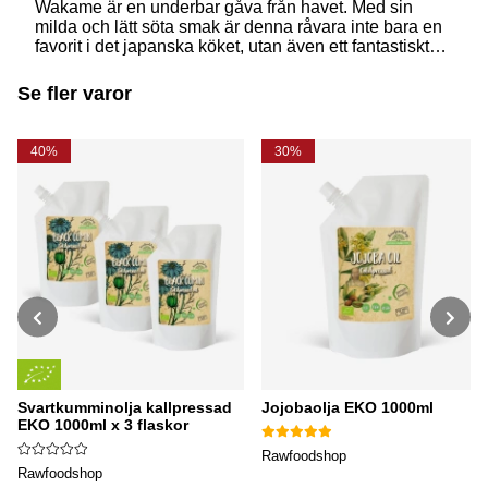
Wakame är en underbar gåva från havet. Med sin
milda och lätt söta smak är denna råvara inte bara en
favorit i det japanska köket, utan även ett fantastiskt
sätt att njuta av havets smaker i köket. Läs mer om
varför denna fantastiska alg bör vara en självklar del
Se fler varor
av din hållbara matlagning!
40%
30%
Svartkumminolja kallpressad
Jojobaolja EKO 1000ml
EKO 1000ml x 3 flaskor
Rawfoodshop
Rawfoodshop