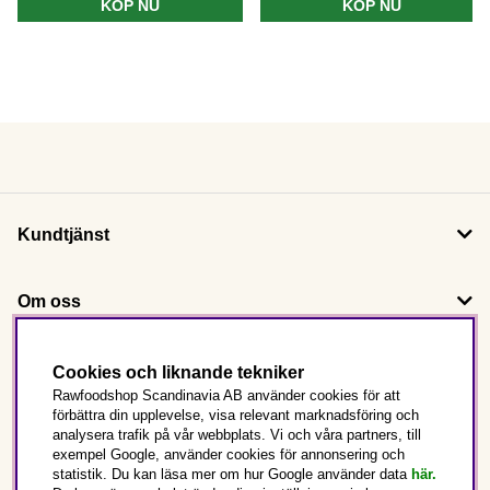
KÖP NU
KÖP NU
Kundtjänst
Om oss
Följ oss
Cookies och liknande tekniker
Rawfoodshop Scandinavia AB använder cookies för att
förbättra din upplevelse, visa relevant marknadsföring och
Det här är Rawfoodshop
analysera trafik på vår webbplats. Vi och våra partners, till
exempel Google, använder cookies för annonsering och
statistik. Du kan läsa mer om hur Google använder data
här.
Sverige