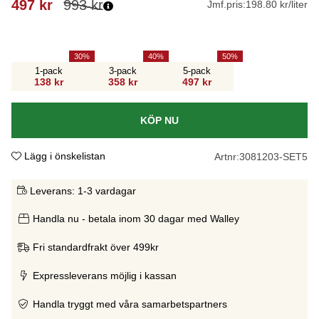
497
kr
993
kr
Jmf.pris:
198.80 kr/liter
30
40
50
1-pack
3-pack
5-pack
138 kr
358 kr
497 kr
KÖP NU
Lägg i önskelistan
Artnr:
3081203-SET5
Leverans:
1-3 vardagar
Handla nu - betala inom 30 dagar med Walley
Fri standardfrakt över 499kr
Expressleverans möjlig i kassan
Handla tryggt med våra samarbetspartners