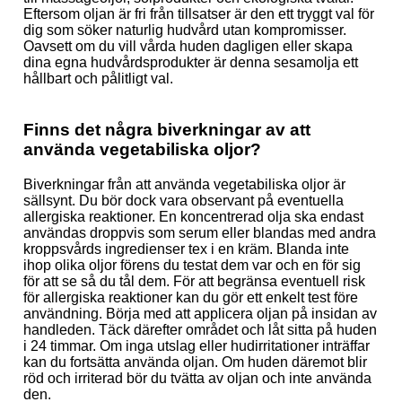
Eftersom oljan är fri från tillsatser är den ett tryggt val för
dig som söker naturlig hudvård utan kompromisser.
Oavsett om du vill vårda huden dagligen eller skapa
dina egna hudvårdsprodukter är denna sesamolja ett
hållbart och pålitligt val.
Finns det några biverkningar av att
använda vegetabiliska oljor?
Biverkningar från att använda vegetabiliska oljor är
sällsynt. Du bör dock vara observant på eventuella
allergiska reaktioner. En koncentrerad olja ska endast
användas droppvis som serum eller blandas med andra
kroppsvårds ingredienser tex i en kräm. Blanda inte
ihop olika oljor förens du testat dem var och en för sig
för att se så du tål dem. För att begränsa eventuell risk
för allergiska reaktioner kan du gör ett enkelt test före
användning. Börja med att applicera oljan på insidan av
handleden. Täck därefter området och låt sitta på huden
i 24 timmar. Om inga utslag eller hudirritationer inträffar
kan du fortsätta använda oljan. Om huden däremot blir
röd och irriterad bör du tvätta av oljan och inte använda
den.