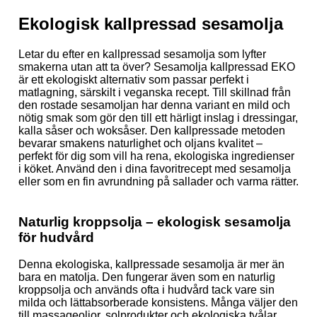
Ekologisk kallpressad sesamolja
Letar du efter en kallpressad sesamolja som lyfter
smakerna utan att ta över? Sesamolja kallpressad EKO
är ett ekologiskt alternativ som passar perfekt i
matlagning, särskilt i veganska recept. Till skillnad från
den rostade sesamoljan har denna variant en mild och
nötig smak som gör den till ett härligt inslag i dressingar,
kalla såser och woksåser. Den kallpressade metoden
bevarar smakens naturlighet och oljans kvalitet –
perfekt för dig som vill ha rena, ekologiska ingredienser
i köket. Använd den i dina favoritrecept med sesamolja
eller som en fin avrundning på sallader och varma rätter.
Naturlig kroppsolja – ekologisk sesamolja
för hudvård
Denna ekologiska, kallpressade sesamolja är mer än
bara en matolja. Den fungerar även som en naturlig
kroppsolja och används ofta i hudvård tack vare sin
milda och lättabsorberade konsistens. Många väljer den
till massageoljor, solprodukter och ekologiska tvålar.