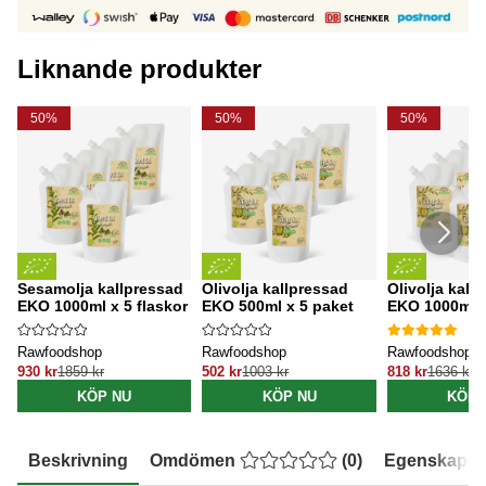
Liknande produkter
50%
50%
50%
Sesamolja kallpressad
Olivolja kallpressad
Olivolja kall
EKO 1000ml x 5 flaskor
EKO 500ml x 5 paket
EKO 1000ml x
Rawfoodshop
Rawfoodshop
Rawfoodshop
930 kr
1859 kr
502 kr
1003 kr
818 kr
1636 kr
KÖP NU
KÖP NU
KÖP 
Beskrivning
Omdömen
(
0
)
Egenskaper