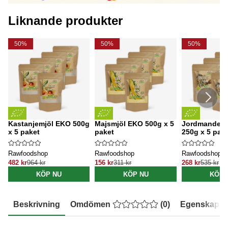
Liknande produkter
50%
50%
50%
Kastanjemjöl EKO 500g
Majsmjöl EKO 500g x 5
Jordmandelm
x 5 paket
paket
250g x 5 pak
Rawfoodshop
Rawfoodshop
Rawfoodshop
482 kr
964 kr
156 kr
311 kr
268 kr
535 kr
KÖP NU
KÖP NU
KÖP 
Beskrivning
Omdömen
(
0
)
Egenskaper