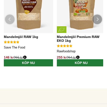
Mandelmjöl RAW 1kg
Mandelmjöl Premium RAW
EKO 1kg
Save The Food
Rawfoodshop
146 kr
366 kr
255 kr
364 kr
KÖP NU
KÖP NU