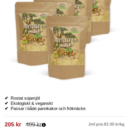
✔
Rostat sojamjöl
✔
Ekologiskt & veganskt
✔
Passar i både pannkakor och fröknäcke
205
kr
409
kr
Jmf.pris:
82.00 kr/kg