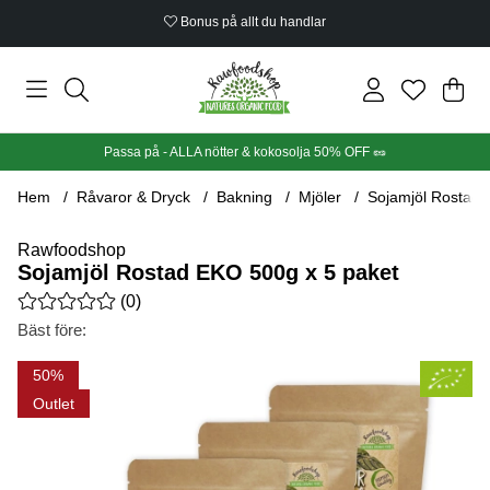
Bonus på allt du handlar
Din
Anta
.
Passa på - ALLA nötter & kokosolja 50% OFF 🥜
Hem
Råvaror & Dryck
Bakning
Mjöler
Sojamjöl Rostad 
Rawfoodshop
Sojamjöl Rostad EKO 500g x 5 paket
Medelbetyg 0 av 5 Antal betyg 0
(
0
)
Bäst före:
Produktbilder Sojamjöl Rostad EKO 500g x 5 paket
50
Outlet