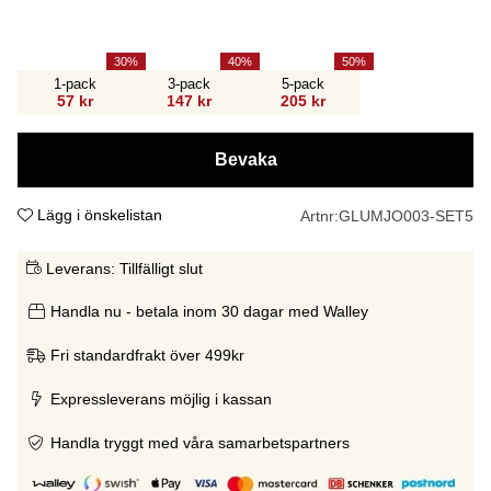
30
40
50
1-pack
3-pack
5-pack
57 kr
147 kr
205 kr
Bevaka
Lägg i önskelistan
Artnr:
GLUMJO003-SET5
Leverans:
Tillfälligt slut
Handla nu - betala inom 30 dagar med Walley
Fri standardfrakt över 499kr
Expressleverans möjlig i kassan
Handla tryggt med våra samarbetspartners