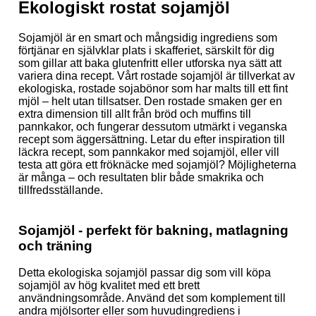
Ekologiskt rostat sojamjöl
Sojamjöl är en smart och mångsidig ingrediens som
förtjänar en självklar plats i skafferiet, särskilt för dig
som gillar att baka glutenfritt eller utforska nya sätt att
variera dina recept. Vårt rostade sojamjöl är tillverkat av
ekologiska, rostade sojabönor som har malts till ett fint
mjöl – helt utan tillsatser. Den rostade smaken ger en
extra dimension till allt från bröd och muffins till
pannkakor, och fungerar dessutom utmärkt i veganska
recept som äggersättning. Letar du efter inspiration till
läckra recept, som pannkakor med sojamjöl, eller vill
testa att göra ett fröknäcke med sojamjöl? Möjligheterna
är många – och resultaten blir både smakrika och
tillfredsställande.
Sojamjöl - perfekt för bakning, matlagning
och träning
Detta ekologiska sojamjöl passar dig som vill köpa
sojamjöl av hög kvalitet med ett brett
användningsområde. Använd det som komplement till
andra mjölsorter eller som huvudingrediens i