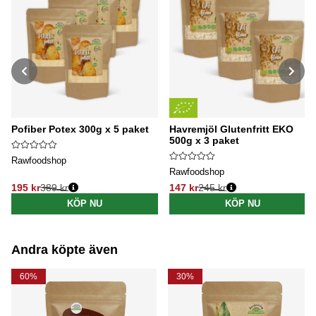
Pofiber Potex 300g x 5 paket
Havremjöl Glutenfritt EKO
500g x 3 paket
Rawfoodshop
Rawfoodshop
195 kr
389 kr
147 kr
245 kr
Ordinarie pris:
Ordinarie pris:
KÖP NU
KÖP NU
Andra köpte även
60%
30%