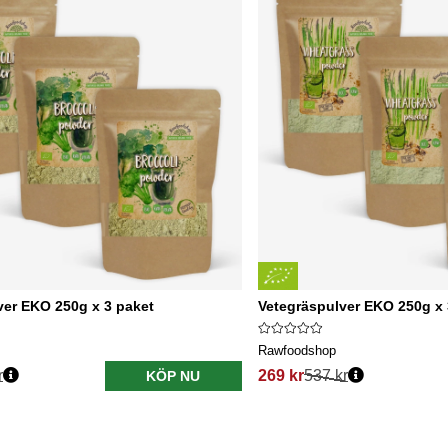
ver EKO 250g x 3 paket
Vetegräspulver EKO 250g x 
Rawfoodshop
r
269 kr
537 kr
KÖP NU