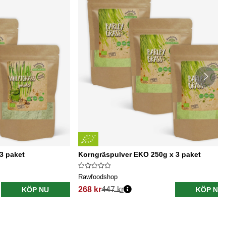
3 paket
Korngräspulver EKO 250g x 3 paket
Rawfoodshop
268 kr
447 kr
KÖP NU
KÖP NU