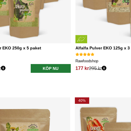
r EKO 250g x 5 paket
Alfalfa Pulver EKO 125g x 3
Rawfoodshop
r
177 kr
295 kr
KÖP NU
40%