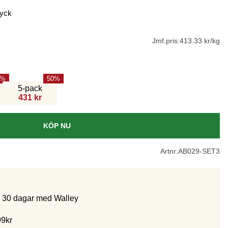
ryck
Jmf.pris:
413.33 kr/kg
50
5-pack
431 kr
KÖP NU
Artnr:
AB029-SET3
m 30 dagar med Walley
99kr