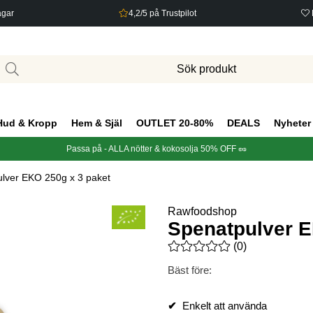
agar
4,2/5 på Trustpilot
Hud & Kropp
Hem & Själ
OUTLET 20-80%
DEALS
Nyheter
Passa på - ALLA nötter & kokosolja 50% OFF 🥜
lver EKO 250g x 3 paket
Rawfoodshop
Spenatpulver E
Medelbetyg 0 av 5 Antal bety
(
0
)
Bäst före:
✔
Enkelt att använda