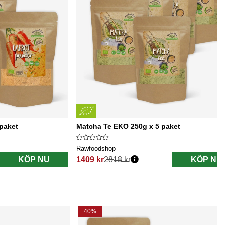
paket
Matcha Te EKO 250g x 5 paket
Rawfoodshop
KÖP NU
1409 kr
2818 kr
KÖP NU
Ordinarie pris:
40%