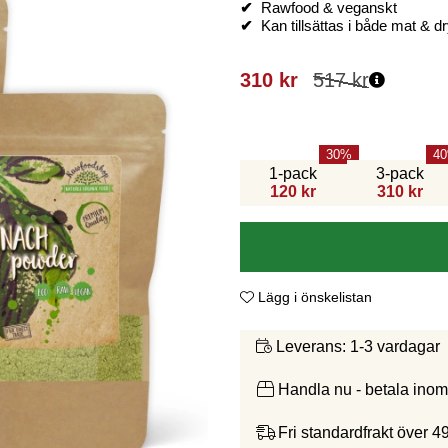
✔
Rawfood & veganskt
✔
Kan tillsättas i både mat & d
310
kr
517
kr
30
40
1-pack
3-pack
120 kr
310 kr
Lägg i önskelistan
1-3 vardagar
Leverans:
Handla nu - betala ino
Fri standardfrakt över 4