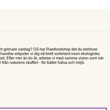
e och grönare vardag? Då har Rawfoodshop det du behöver.
andlar erbjuder vi dig ett brett sortiment inom ekologiska
food. Efter mer än tio år, arbetar vi med samma vision som när
 från naturens skafferi - för bättre hälsa och miljö.