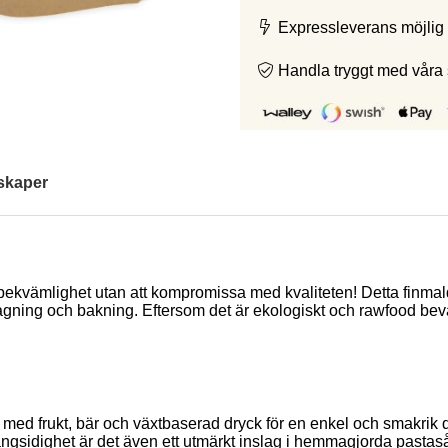
Expressleverans möjlig 
Handla tryggt med våra
skaper
kvämlighet utan att kompromissa med kvaliteten! Detta finmalda g
agning och bakning. Eftersom det är ekologiskt och rawfood bevaras
ed frukt, bär och växtbaserad dryck för en enkel och smakrik dryc
ngsidighet är det även ett utmärkt inslag i hemmagjorda pastaså