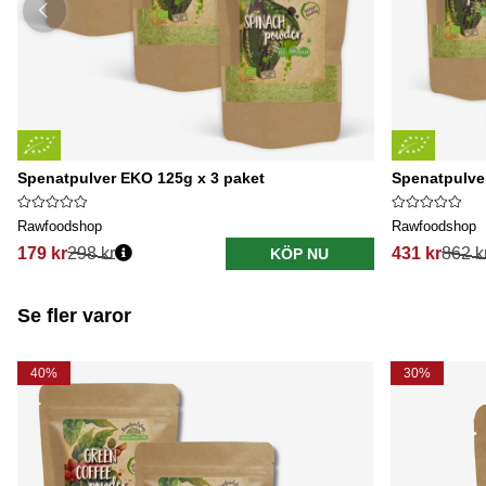
Spenatpulver EKO 125g x 3 paket
Spenatpulve
Rawfoodshop
Rawfoodshop
179 kr
298 kr
431 kr
862 k
KÖP NU
Se fler varor
40%
30%