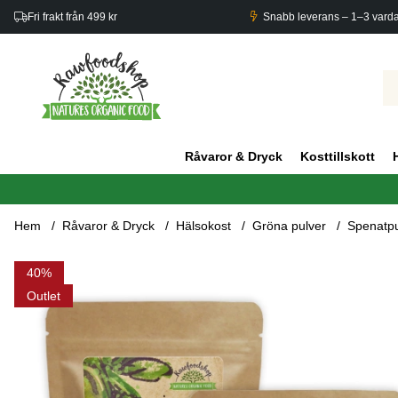
Fri frakt från 499 kr
Snabb leverans – 1–3 vard
Råvaror & Dryck
Kosttillskott
Hem
Råvaror & Dryck
Hälsokost
Gröna pulver
Spenatpu
Produktbilder Spenatpulver EKO 250g x 3 paket
40
Outlet