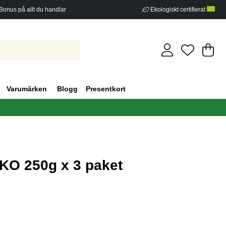
Bonus på allt du handlar
Ekologiskt certifierat
Di
An
.
Varumärken
Blogg
Presentkort
KO 250g x 3 paket
g 0