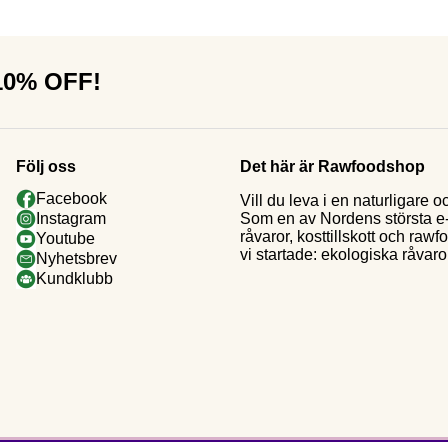
 10% OFF!
Följ oss
Det här är Rawfoodshop
Facebook
Vill du leva i en naturligar
Som en av Nordens största e-h
Instagram
råvaror, kosttillskott och raw
Youtube
vi startade: ekologiska råvaror
Nyhetsbrev
Kundklubb