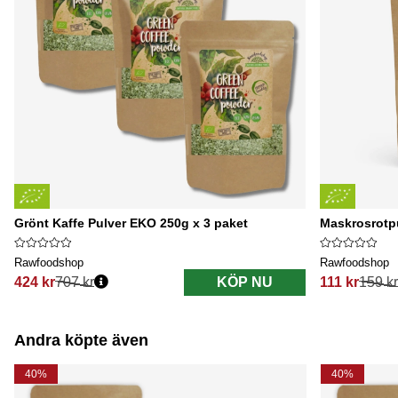
Grönt Kaffe Pulver EKO 250g x 3 paket
Maskrosrotp
Rawfoodshop
Rawfoodshop
424 kr
707 kr
KÖP NU
111 kr
159 kr
Ordinarie pris:
Ordinarie pri
Andra köpte även
40%
40%