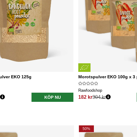
ulver EKO 125g
Morotspulver EKO 100g x 3 
Rawfoodshop
182 kr
304 kr
KÖP NU
s:
Ordinarie pris:
50%