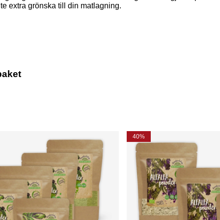
ite extra grönska till din matlagning.
paket
40%