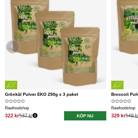
Grönkål Pulver EKO 250g x 3 paket
Broccoli Pul
Rawfoodshop
Rawfoodshop
322 kr
537 kr
329 kr
549 k
KÖP NU