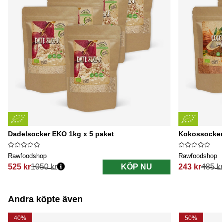
Dadelsocker EKO 1kg x 5 paket
Kokossocker
Rawfoodshop
Rawfoodshop
525 kr
1050 kr
KÖP NU
243 kr
485 k
Ordinarie pris:
Ordinarie pri
Andra köpte även
40%
50%