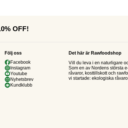
 10% OFF!
Följ oss
Det här är Rawfoodshop
Facebook
Vill du leva i en naturligar
Som en av Nordens största e-h
Instagram
råvaror, kosttillskott och raw
Youtube
vi startade: ekologiska råvaror
Nyhetsbrev
Kundklubb