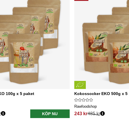
KO 100g x 5 paket
Kokossocker EKO 500g x 5 
Rawfoodshop
r
243 kr
485 kr
KÖP NU