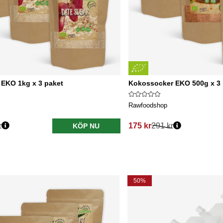
 EKO 1kg x 3 paket
Kokossocker EKO 500g x 3 
Rawfoodshop
r
175 kr
291 kr
KÖP NU
50%