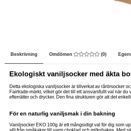
Beskrivning
Omdömen
(
0
)
Egen
Ekologiskt vaniljsocker med äkta bo
Detta ekologiska vaniljsocker är tillverkat av rårörsocker o
Fairtrade-märkt, vilket gör det till ett ansvarsfullt val när 
efterrätter och drycker. Den fina strukturen gör att det enke
För en naturlig vaniljsmak i din bakning
Vaniljsocker EKO 100g är ett mångsidigt val för dig som up
allt från småkakor till varm choklad och milkshakes. Med sit