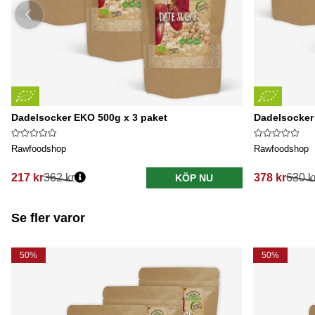
Dadelsocker EKO 500g x 3 paket
Dadelsocker
Rawfoodshop
Rawfoodshop
217 kr
362 kr
378 kr
630 k
KÖP NU
Se fler varor
50%
50%