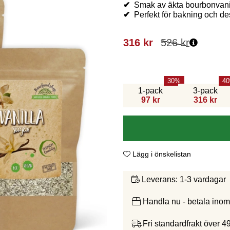
✔
Smak av äkta bourbonvani
✔
Perfekt för bakning och de
316
kr
526
kr
30
40
1-pack
3-pack
97 kr
316 kr
Lägg i önskelistan
1-3 vardagar
Leverans:
Handla nu - betala ino
Fri standardfrakt över 4