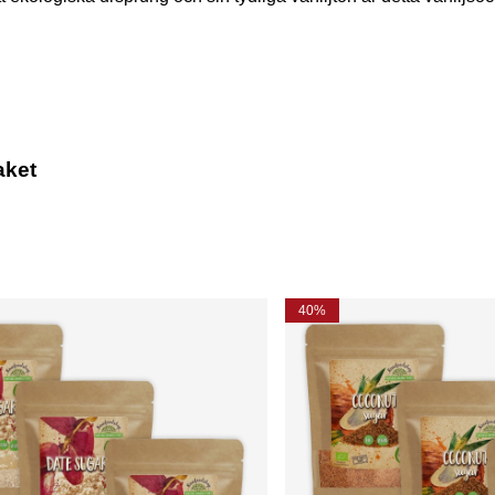
aket
40%