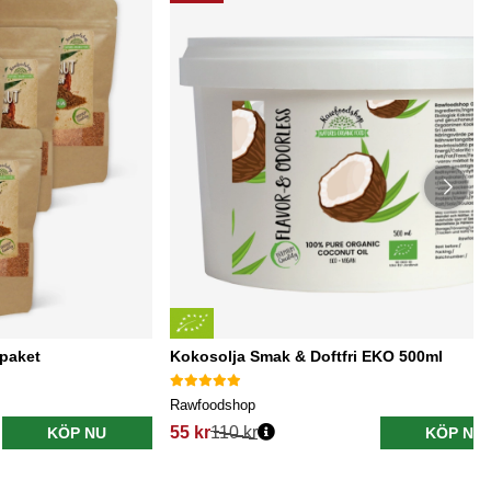
paket
Kokosolja Smak & Doftfri EKO 500ml
Rawfoodshop
55 kr
110 kr
KÖP NU
KÖP NU