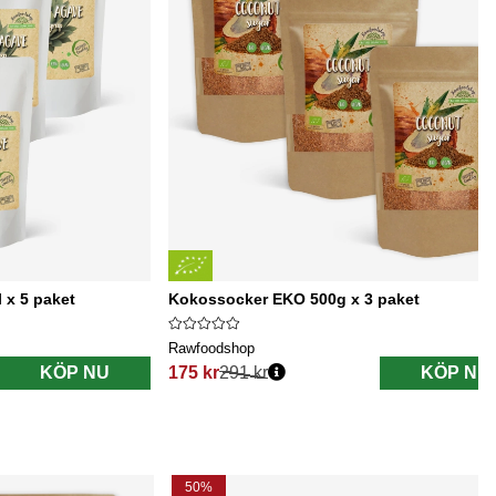
 x 5 paket
Kokossocker EKO 500g x 3 paket
Rawfoodshop
KÖP NU
175 kr
291 kr
KÖP NU
Ordinarie pris:
50%