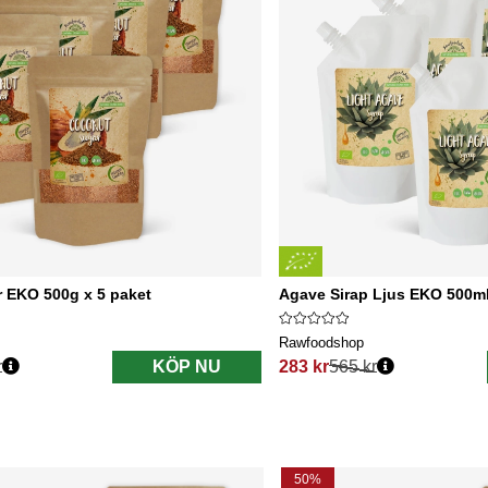
 EKO 500g x 5 paket
Agave Sirap Ljus EKO 500ml
Rawfoodshop
r
KÖP NU
283 kr
565 kr
s:
Ordinarie pris:
50%