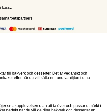
i kassan
 samarbetspartners
tär till bakverk och desserter. Det är veganskt och
nkakor eller när du vill sätta en rund vaniljton i dina
öjer smakupplevelsen utan att ta över och passar utmärkt i
cker perfekt när du vill ge dina bakverk och desserter en