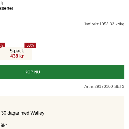
lj
sserter
Jmf.pris:
1053.33 kr/kg
50
5-pack
438 kr
KÖP NU
Artnr:
29170100-SET3
m 30 dagar med Walley
99kr