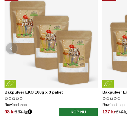
Bakpulver EKO 100g x 3 paket
Bakpulver E
Rawfoodshop
Rawfoodshop
98 kr
163 kr
137 kr
273 k
KÖP NU