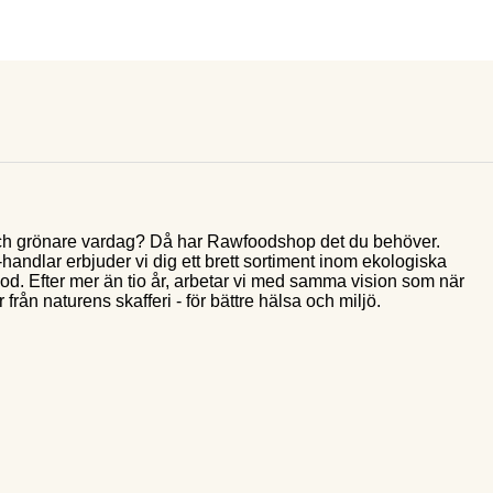
e och grönare vardag? Då har Rawfoodshop det du behöver.
andlar erbjuder vi dig ett brett sortiment inom ekologiska
food. Efter mer än tio år, arbetar vi med samma vision som när
 från naturens skafferi - för bättre hälsa och miljö.