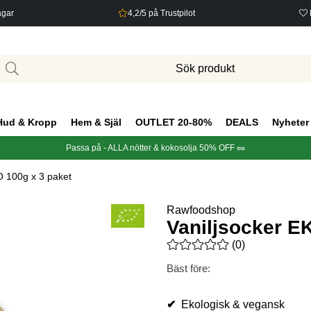
agar
4,2/5 på Trustpilot
Hud & Kropp
Hem & Själ
OUTLET 20-80%
DEALS
Nyheter
Passa på - ALLA nötter & kokosolja 50% OFF 🥜
O 100g x 3 paket
Rawfoodshop
Vaniljsocker E
Medelbetyg 0 av 5 Antal bety
(
0
)
Bäst före:
✔
Ekologisk & vegansk