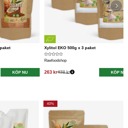
paket
Xylitol EKO 500g x 3 paket
Rawfoodshop
263 kr
438 kr
KÖP NU
KÖP NU
40%