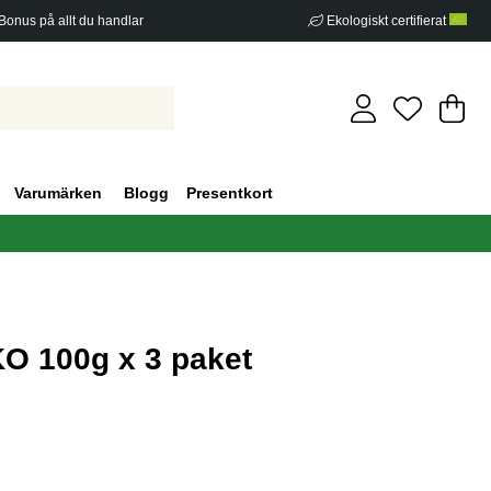
Bonus på allt du handlar
Ekologiskt certifierat
Di
An
.
Varumärken
Blogg
Presentkort
KO 100g x 3 paket
g 0