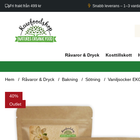
Fri frakt från 499 kr
Snabb leverans – 1–3 vard
Råvaror & Dryck
Kosttillskott
Hem
Råvaror & Dryck
Bakning
Sötning
Vaniljsocker EK
Produktbilder Vaniljsocker EKO 100g x 3 paket
40
Outlet