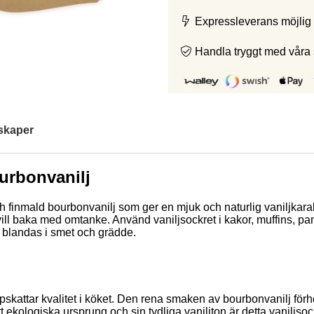
Expressleverans möjlig 
Handla tryggt med våra
skaper
urbonvanilj
ch finmald bourbonvanilj som ger en mjuk och naturlig vaniljkarak
du vill baka med omtanke. Använd vaniljsockret i kakor, muffins, pan
lt blandas i smet och grädde.
pskattar kvalitet i köket. Den rena smaken av bourbonvanilj förh
t ekologiska ursprung och sin tydliga vaniljton är detta vaniljso