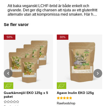
Att baka veganskt LCHF-bröd är både enkelt och
givande. Det ger dig chansen att njuta av ett glutenfritt
alternativ utan att kompromissa med smaken. Här har
vi anpassat ett recept speciellt för dig som vill baka ett
veganskt LCHF-bröd med mandelmjöl och solrosfrön.
Se fler varor
Läs mer!
50%
30%
Guarkärnmjöl EKO 125g x 5
Agave Inulin EKO 125g
paket
Rawfoodshop