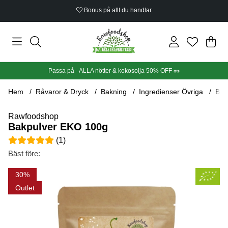
Bonus på allt du handlar
Din
Anta
.
Passa på - ALLA nötter & kokosolja 50% OFF 🥜
Hem
Råvaror & Dryck
Bakning
Ingredienser Övriga
Bak
Rawfoodshop
Bakpulver EKO 100g
Medelbetyg 5 av 5 Antal betyg 1
(
1
)
Bäst före:
Produktbilder Bakpulver EKO 100g
30
Outlet