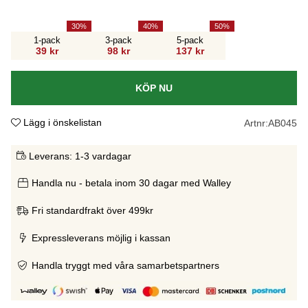
30
40
50
1-pack
3-pack
5-pack
39 kr
98 kr
137 kr
KÖP NU
Lägg i önskelistan
Artnr:
AB045
Leverans:
1-3 vardagar
Handla nu - betala inom 30 dagar med Walley
Fri standardfrakt över 499kr
Expressleverans möjlig i kassan
Handla tryggt med våra samarbetspartners