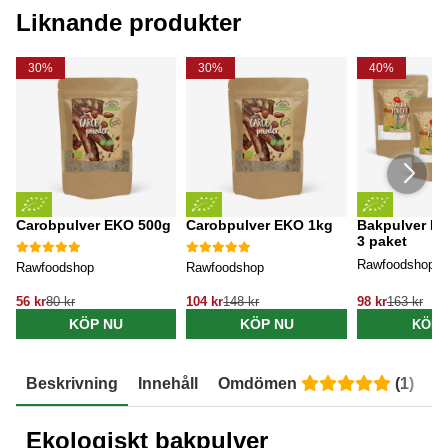
Liknande produkter
30%
30%
40%
Carobpulver EKO 500g
Carobpulver EKO 1kg
Bakpulver EK
3 paket
Rawfoodshop
Rawfoodshop
Rawfoodshop
56 kr
80 kr
104 kr
148 kr
98 kr
163 kr
KÖP NU
KÖP NU
KÖP 
Beskrivning
Innehåll
Omdömen
(
1
)
E
Ekologiskt bakpulver