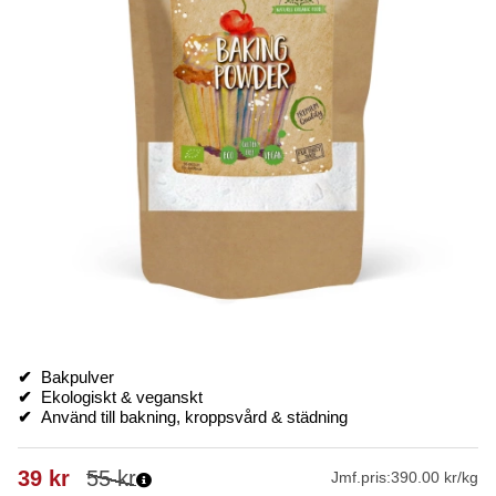
✔
Bakpulver
✔
Ekologiskt & veganskt
✔
Använd till bakning, kroppsvård & städning
39
kr
55
kr
Jmf.pris:
390.00 kr/kg