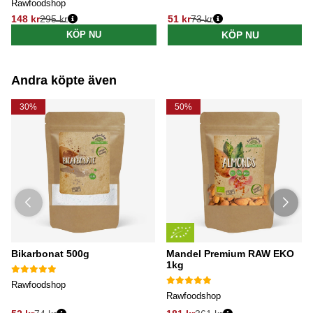
Rawfoodshop
148 kr
295 kr
51 kr
73 kr
Ordinarie pris:
Ordinarie pris:
KÖP NU
KÖP NU
Andra köpte även
30%
50%
Bikarbonat 500g
Mandel Premium RAW EKO
1kg
Rawfoodshop
Rawfoodshop