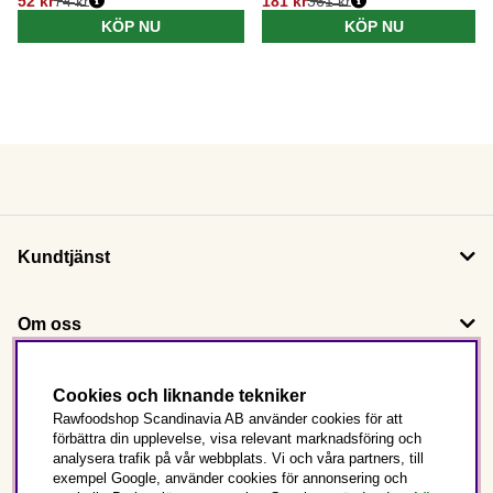
52 kr
74 kr
181 kr
361 kr
KÖP NU
KÖP NU
Kundtjänst
Om oss
Följ oss
Cookies och liknande tekniker
Rawfoodshop Scandinavia AB använder cookies för att
förbättra din upplevelse, visa relevant marknadsföring och
Det här är Rawfoodshop
analysera trafik på vår webbplats. Vi och våra partners, till
exempel Google, använder cookies för annonsering och