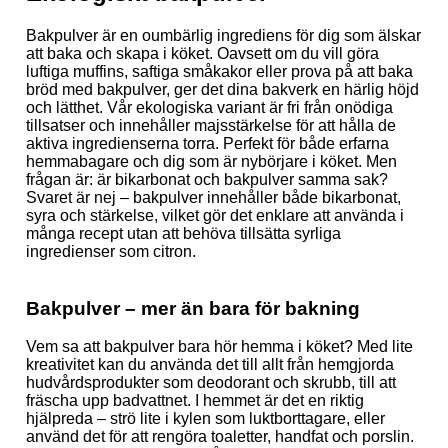
Bakpulver är en oumbärlig ingrediens för dig som älskar
att baka och skapa i köket. Oavsett om du vill göra
luftiga muffins, saftiga småkakor eller prova på att baka
bröd med bakpulver, ger det dina bakverk en härlig höjd
och lätthet. Vår ekologiska variant är fri från onödiga
tillsatser och innehåller majsstärkelse för att hålla de
aktiva ingredienserna torra. Perfekt för både erfarna
hemmabagare och dig som är nybörjare i köket. Men
frågan är: är bikarbonat och bakpulver samma sak?
Svaret är nej – bakpulver innehåller både bikarbonat,
syra och stärkelse, vilket gör det enklare att använda i
många recept utan att behöva tillsätta syrliga
ingredienser som citron.
Bakpulver – mer än bara för bakning
Vem sa att bakpulver bara hör hemma i köket? Med lite
kreativitet kan du använda det till allt från hemgjorda
hudvårdsprodukter som deodorant och skrubb, till att
fräscha upp badvattnet. I hemmet är det en riktig
hjälpreda – strö lite i kylen som luktborttagare, eller
använd det för att rengöra toaletter, handfat och porslin.