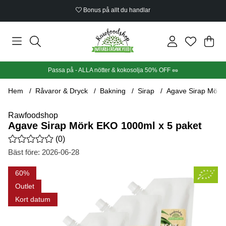
Bonus på allt du handlar
Din
Anta
.
Passa på - ALLA nötter & kokosolja 50% OFF 🥜
Hem
Råvaror & Dryck
Bakning
Sirap
Agave Sirap Mörk
Rawfoodshop
Agave Sirap Mörk EKO 1000ml x 5 paket
Medelbetyg 0 av 5 Antal betyg 0
(
0
)
Bäst före:
2026-06-28
Produktbilder Agave Sirap Mörk EKO 1000ml x 5 paket
60
Outlet
Kort datum