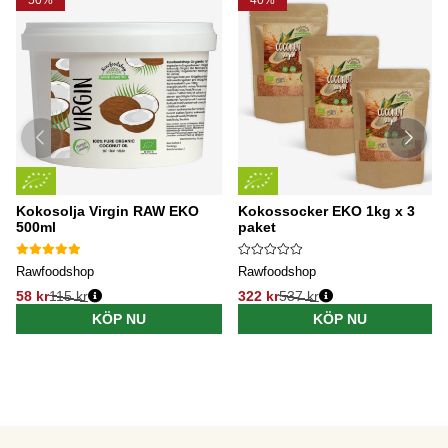
50%
40%
Kokosolja Virgin RAW EKO
Kokossocker EKO 1kg x 3
500ml
paket
Rawfoodshop
Rawfoodshop
58 kr
115 kr
322 kr
537 kr
KÖP NU
KÖP NU