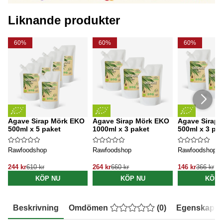
Liknande produkter
60%
60%
60%
Agave Sirap Mörk EKO
Agave Sirap Mörk EKO
Agave Sirap
500ml x 5 paket
1000ml x 3 paket
500ml x 3 pa
Rawfoodshop
Rawfoodshop
Rawfoodshop
244 kr
610 kr
264 kr
660 kr
146 kr
366 kr
KÖP NU
KÖP NU
KÖP 
Beskrivning
Omdömen
(
0
)
Egenskaper