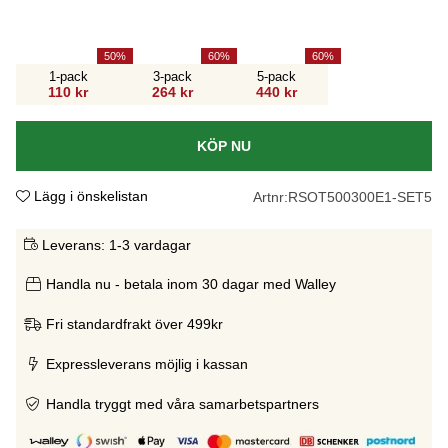
50
60
60
1-pack
3-pack
5-pack
110 kr
264 kr
440 kr
KÖP NU
Lägg i önskelistan
Artnr:
RSOT500300E1-SET5
Leverans:
1-3 vardagar
Handla nu - betala inom 30 dagar med Walley
Fri standardfrakt över 499kr
Expressleverans möjlig i kassan
Handla tryggt med våra samarbetspartners