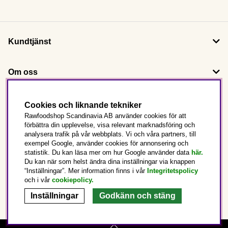
Kundtjänst
Om oss
Följ oss
Cookies och liknande tekniker
Rawfoodshop Scandinavia AB använder cookies för att
förbättra din upplevelse, visa relevant marknadsföring och
Det här är Rawfoodshop
analysera trafik på vår webbplats. Vi och våra partners, till
exempel Google, använder cookies för annonsering och
statistik. Du kan läsa mer om hur Google använder data
här.
Sverige
Du kan när som helst ändra dina inställningar via knappen
“Inställningar”. Mer information finns i vår
Integritetspolicy
och i vår
cookiepolicy
.
Inställningar
Godkänn och stäng
Copyright © 2025 Rawfoodshop Scandinavia AB