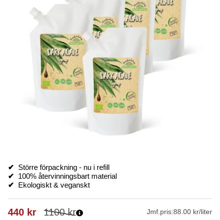
✔
Större förpackning - nu i refill
✔
100% återvinningsbart material
✔
Ekologiskt & veganskt
440
kr
1100
kr
Jmf.pris:
88.00 kr/liter