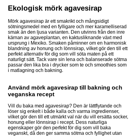
Ekologisk mörk agavesirap
Mörk agavesirap är ett smakrikt och mångsidigt
sötningsmedel med en fylligare och mer karamelliserad
smak än den ljusa varianten. Den utvinns från den inre
kärnan av agaveplantan, en kaktusliknande växt med
ursprung i Mexiko. Smaken påminner om en harmonisk
blandning av honung och lönnsirap, vilket gör den till ett
perfekt alternativ för dig som vill söta maten på ett
naturligt sätt. Tack vare sin lena och balanserade sötma
passar den lika bra i drycker som te och smoothies som
i matlagning och bakning.
Använd mörk agavesirap till bakning och
veganska recept
Vill du baka med agavesirap? Den är lättflytande och
löser sig enkelt i både kalla och varma ingredienser,
vilket gör den till ett utmärkt val när du vill ersätta socker,
honung eller lönnsirap i recept. Dess naturliga
egenskaper gör den perfekt för dig som vill baka
veganskt, då den ger samma sötma och fyllighet utan