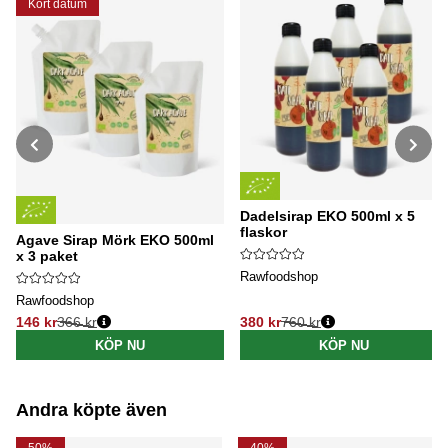
Kort datum
Dadelsirap EKO 500ml x 5
flaskor
Agave Sirap Mörk EKO 500ml
x 3 paket
Rawfoodshop
Rawfoodshop
146 kr
366 kr
380 kr
760 kr
Ordinarie pris:
Ordinarie pris:
KÖP NU
KÖP NU
Andra köpte även