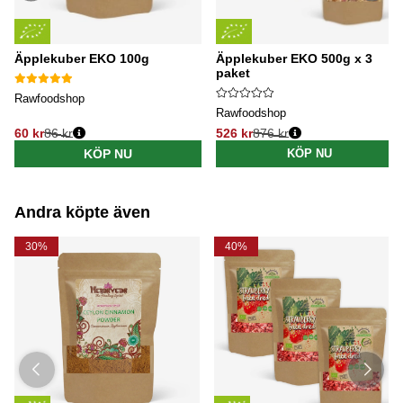
Äpplekuber EKO 100g
Äpplekuber EKO 500g x 3
paket
Rawfoodshop
Rawfoodshop
60 kr
86 kr
526 kr
876 kr
Ordinarie pris:
Ordinarie pris:
KÖP NU
KÖP NU
Andra köpte även
30%
40%