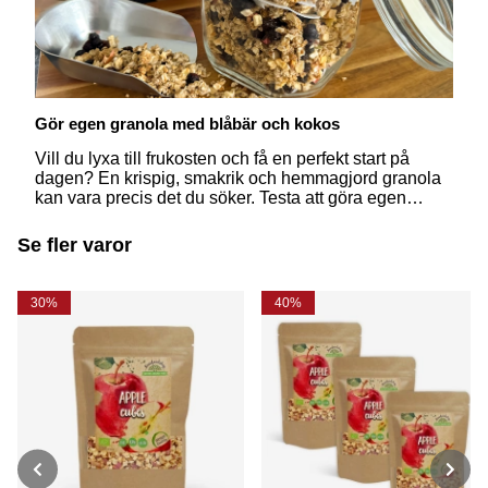
Gör egen granola med blåbär och kokos
Vill du lyxa till frukosten och få en perfekt start på
dagen? En krispig, smakrik och hemmagjord granola
kan vara precis det du söker. Testa att göra egen
granola fylld med blåbär och kokos – perfekt för
veganer och alla som gillar växtbaserade alternativ!
Se fler varor
30%
40%