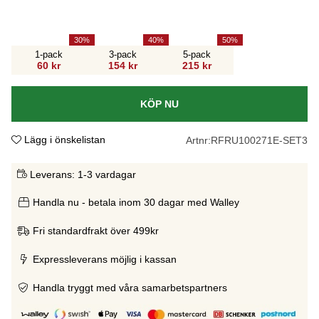
30
40
50
1-pack
3-pack
5-pack
60 kr
154 kr
215 kr
KÖP NU
Lägg i önskelistan
Artnr:
RFRU100271E-SET3
Leverans:
1-3 vardagar
Handla nu - betala inom 30 dagar med Walley
Fri standardfrakt över 499kr
Expressleverans möjlig i kassan
Handla tryggt med våra samarbetspartners