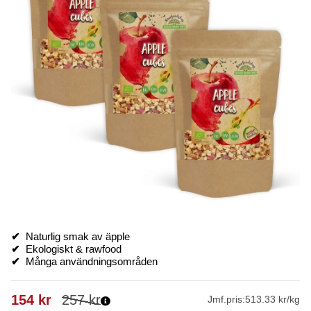
✔
Naturlig smak av äpple
✔
Ekologiskt & rawfood
✔
Många användningsområden
154
kr
257
kr
Jmf.pris:
513.33 kr/kg