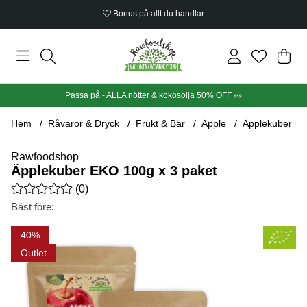
Bonus på allt du handlar
Din
Anta
.
Passa på - ALLA nötter & kokosolja 50% OFF 🥜
Hem
Råvaror & Dryck
Frukt & Bär
Äpple
Äpplekuber EK
Rawfoodshop
Äpplekuber EKO 100g x 3 paket
Medelbetyg 0 av 5 Antal betyg 0
(
0
)
Bäst före:
Produktbilder Äpplekuber EKO 100g x 3 paket
40
Outlet