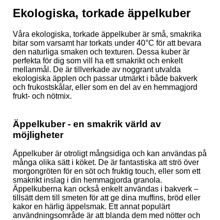
Ekologiska, torkade äppelkuber
Våra ekologiska, torkade äppelkuber är små, smakrika
bitar som varsamt har torkats under 40°C för att bevara
den naturliga smaken och texturen. Dessa kuber är
perfekta för dig som vill ha ett smakrikt och enkelt
mellanmål. De är tillverkade av noggrant utvalda
ekologiska äpplen och passar utmärkt i både bakverk
och frukostskålar, eller som en del av en hemmagjord
frukt- och nötmix.
Äppelkuber - en smakrik värld av
möjligheter
Äppelkuber är otroligt mångsidiga och kan användas på
många olika sätt i köket. De är fantastiska att strö över
morgongröten för en söt och fruktig touch, eller som ett
smakrikt inslag i din hemmagjorda granola.
Äppelkuberna kan också enkelt användas i bakverk –
tillsätt dem till smeten för att ge dina muffins, bröd eller
kakor en härlig äppelsmak. Ett annat populärt
användningsområde är att blanda dem med nötter och