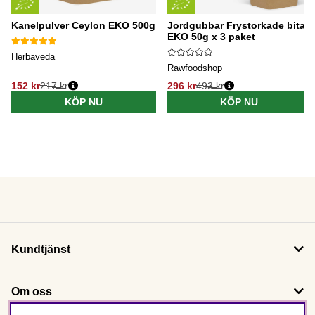
Kanelpulver Ceylon EKO 500g
Jordgubbar Frystorkade bitar
EKO 50g x 3 paket
Herbaveda
Rawfoodshop
152 kr
217 kr
296 kr
493 kr
KÖP NU
KÖP NU
Kundtjänst
Om oss