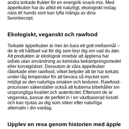
andra torkade frukter för en energirik snack-mix. Med
äppelkuber har du alltid ett naturligt, ekologiskt inslag
nära till hands som kan lyfta många av dina
favoritrecept.
Ekologiskt, veganskt och rawfood
Torkade äppelkuber är mer än bara ett gott mellanmål –
de är ett hållbart val för dig som bryr dig om vad du äter.
Att produkten är ekologisk innebär att äpplena har
odlats utan användning av kemiska bekämpningsmedel
eller konstgödsel. Dessutom är våra äppelkuber
råtorkade eller rawfood, vilket betyder att de har torkats
under låg temperatur för att bevara så mycket som
möjligt av den naturliga smaken och texturen. Rawfood-
processen säkerställer också att kuberna bibehåller sin
ursprungliga kvalitet och autenticitet. Eftersom de är
veganska, passar de perfekt in i en växtbaserad livsstil
och kan njutas av dig som söker efter naturliga
alternativ i din vardag.
Upplev en resa genom historien med äpple