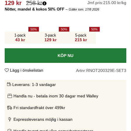
129
kr
258
kr
Jmf.pris:
215.00 kr/kg
Nötter, mandel & kokos 50% OFF
–
Gäller tom. 17/8 2026
50
50
50
1-pack
3-pack
5-pack
43 kr
129 kr
215 kr
KÖP NU
Lägg i önskelistan
Artnr:
RNOT200329E-SET3
Leverans:
1-3 vardagar
Handla nu - betala inom 30 dagar med Walley
Fri standardfrakt över 499kr
Expressleverans möjlig i kassan
Handla tryggt med våra samarbetspartners