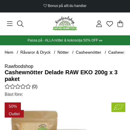
Bonus på allt du handlar
Din
Anta
.
Passa på - ALLA nötter & kokosolja 50% OFF 🥜
Hem
Råvaror & Dryck
Nötter
Cashewnötter
Cashewnött
Rawfoodshop
Cashewnötter Delade RAW EKO 200g x 3
paket
Medelbetyg 0 av 5 Antal betyg 0
(
0
)
Bäst före:
Produktbilder Cashewnötter Delade RAW EKO 200g x 3 paket
50
Outlet