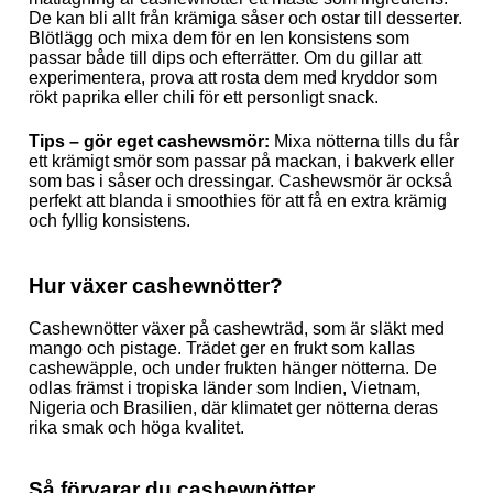
De kan bli allt från krämiga såser och ostar till desserter.
Blötlägg och mixa dem för en len konsistens som
passar både till dips och efterrätter. Om du gillar att
experimentera, prova att rosta dem med kryddor som
rökt paprika eller chili för ett personligt snack.
Tips – gör eget cashewsmör:
Mixa nötterna tills du får
ett krämigt smör som passar på mackan, i bakverk eller
som bas i såser och dressingar. Cashewsmör är också
perfekt att blanda i smoothies för att få en extra krämig
och fyllig konsistens.
Hur växer cashewnötter?
Cashewnötter växer på cashewträd, som är släkt med
mango och pistage. Trädet ger en frukt som kallas
cashewäpple, och under frukten hänger nötterna. De
odlas främst i tropiska länder som Indien, Vietnam,
Nigeria och Brasilien, där klimatet ger nötterna deras
rika smak och höga kvalitet.
Så förvarar du cashewnötter