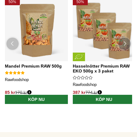
50%
50%
Mandel Premium RAW 500g
Hasselnötter Premium RAW
EKO 500g x 3 paket
Rawfoodshop
Rawfoodshop
85 kr
170 kr
387 kr
774 kr
KÖP NU
KÖP NU