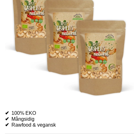
✔
100% EKO
✔
Mångsidig
✔
Rawfood & vegansk