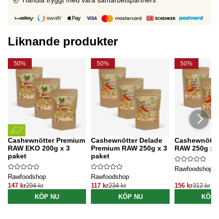
Liknande produkter
50%
50%
50%
Cashewnötter Premium
Cashewnötter Delade
Cashewnötte
RAW EKO 200g x 3
Premium RAW 250g x 3
RAW 250g x 3
paket
paket
Rawfoodshop
Rawfoodshop
Rawfoodshop
147 kr
294 kr
117 kr
234 kr
156 kr
312 kr
KÖP NU
KÖP NU
KÖP 