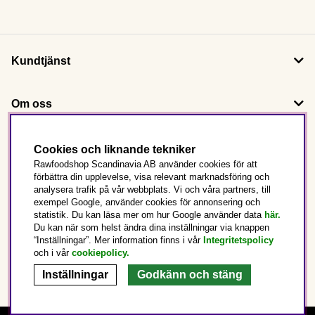
Kundtjänst
Om oss
Följ oss
Cookies och liknande tekniker
Rawfoodshop Scandinavia AB använder cookies för att
förbättra din upplevelse, visa relevant marknadsföring och
Det här är Rawfoodshop
analysera trafik på vår webbplats. Vi och våra partners, till
exempel Google, använder cookies för annonsering och
statistik. Du kan läsa mer om hur Google använder data
här.
Sverige
Du kan när som helst ändra dina inställningar via knappen
“Inställningar”. Mer information finns i vår
Integritetspolicy
och i vår
cookiepolicy
.
Inställningar
Godkänn och stäng
Copyright © 2025 Rawfoodshop Scandinavia AB