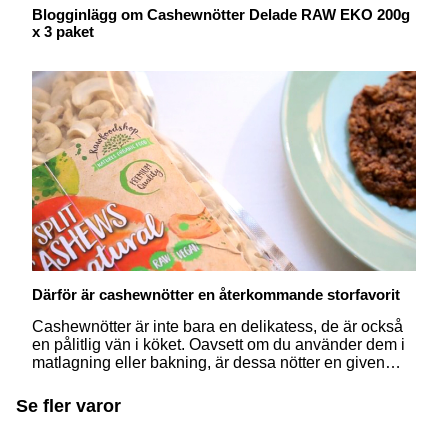
Blogginlägg om Cashewnötter Delade RAW EKO 200g
x 3 paket
Därför är cashewnötter en återkommande storfavorit
Cashewnötter är inte bara en delikatess, de är också
en pålitlig vän i köket. Oavsett om du använder dem i
matlagning eller bakning, är dessa nötter en given
favorit. Läs mer om varför cashewnötter en självklar
plats i varje kök och hur du kan ta tillvara på råvaran!
Se fler varor