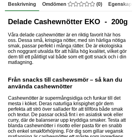
Beskrivning
Omdömen
(
0
)
Egenskaper
Delade Cashewnötter EKO - 200g
Våra delade cashewnötter är en riktig favorit här hos
oss. Dessa små, krispiga nötter, med sin härliga nötiga
smak, passar perfekt i många rätter. De är ekologiska
och noggrant utvalda för att hålla hög kvalitet, vilket gör
dem till ett pålitligt val både som ett gott snack och i din
matlagning.
Från snacks till cashewsmör – så kan du
använda cashewnötter
Cashewnötter är supermångsidiga och funkar till det
mesta i köket. Deras naturliga krispighet gör dem
perfekta att strö över sallader för att tillföra både smak
och textur. De passar också fint i en asiatisk wok eller
curry, där de balanserar upp kryddiga smaker. Testa att
blanda cashewnötter i risotto eller pasta för en snabb
och enkel smakförhöjning. För dig som gillar vegansk
matlagning är cashewnötter ett måste som ingrediens.