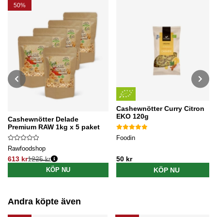
50%
Cashewnötter Curry Citron
EKO 120g
Cashewnötter Delade
Premium RAW 1kg x 5 paket
Foodin
Rawfoodshop
613 kr
1225 kr
50 kr
Ordinarie pris:
KÖP NU
KÖP NU
Andra köpte även