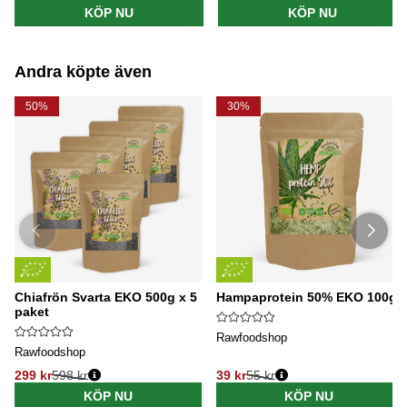
KÖP NU
KÖP NU
Andra köpte även
50%
30%
Chiafrön Svarta EKO 500g x 5
Hampaprotein 50% EKO 100g
paket
Rawfoodshop
Rawfoodshop
299 kr
598 kr
39 kr
55 kr
KÖP NU
KÖP NU