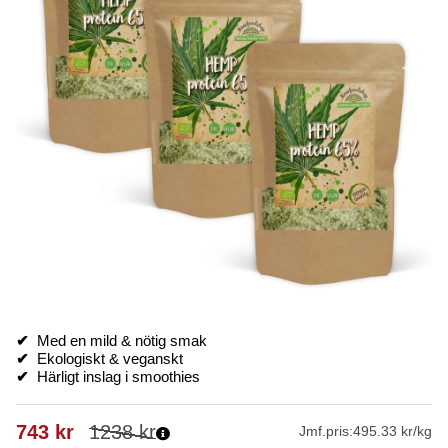
✔
Med en mild & nötig smak
✔
Ekologiskt & veganskt
✔
Härligt inslag i smoothies
743
kr
1238
kr
Jmf.pris:
495.33 kr/kg