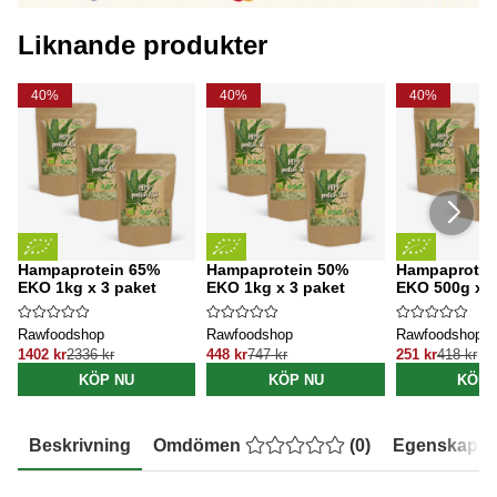
Liknande produkter
40%
40%
40%
Hampaprotein 65%
Hampaprotein 50%
Hampaprotei
EKO 1kg x 3 paket
EKO 1kg x 3 paket
EKO 500g x 3
Rawfoodshop
Rawfoodshop
Rawfoodshop
1402 kr
2336 kr
448 kr
747 kr
251 kr
418 kr
KÖP NU
KÖP NU
KÖP 
Beskrivning
Omdömen
(
0
)
Egenskaper