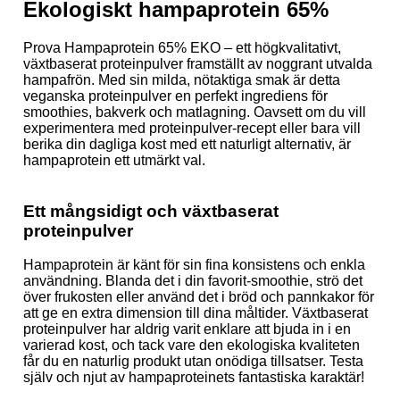
Ekologiskt hampaprotein 65%
Prova Hampaprotein 65% EKO – ett högkvalitativt,
växtbaserat proteinpulver framställt av noggrant utvalda
hampafrön. Med sin milda, nötaktiga smak är detta
veganska proteinpulver en perfekt ingrediens för
smoothies, bakverk och matlagning. Oavsett om du vill
experimentera med proteinpulver-recept eller bara vill
berika din dagliga kost med ett naturligt alternativ, är
hampaprotein ett utmärkt val.
Ett mångsidigt och växtbaserat
proteinpulver
Hampaprotein är känt för sin fina konsistens och enkla
användning. Blanda det i din favorit-smoothie, strö det
över frukosten eller använd det i bröd och pannkakor för
att ge en extra dimension till dina måltider. Växtbaserat
proteinpulver har aldrig varit enklare att bjuda in i en
varierad kost, och tack vare den ekologiska kvaliteten
får du en naturlig produkt utan onödiga tillsatser. Testa
själv och njut av hampaproteinets fantastiska karaktär!