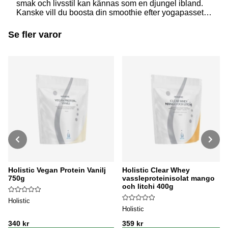
smak och livsstil kan kännas som en djungel ibland.
Kanske vill du boosta din smoothie efter yogapasset,
eller göra frukosten lite mer fyllig? Oavsett vad du än
letar efter, så finns det ekologiska alternativ att välja
Se fler varor
på. Vi ska kika närmare på hampaprotein, ärtprotein,
risprotein och pumpaprotein – och du får också några
enkla recept att testa hemma.
Holistic Vegan Protein Vanilj
Holistic Clear Whey
750g
vassleproteinisolat mango
och litchi 400g
Holistic
Holistic
340 kr
359 kr