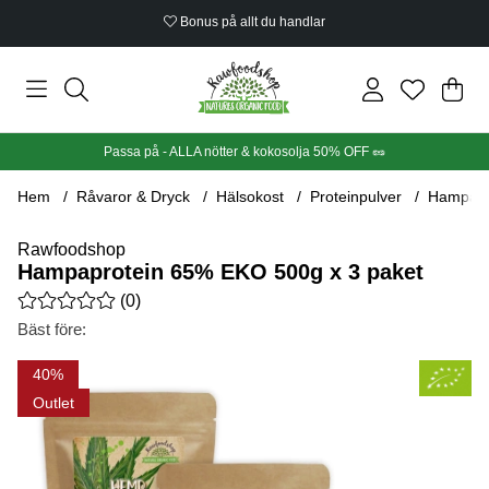
Bonus på allt du handlar
Din
Anta
.
Passa på - ALLA nötter & kokosolja 50% OFF 🥜
Hem
Råvaror & Dryck
Hälsokost
Proteinpulver
Hampapr
Rawfoodshop
Hampaprotein 65% EKO 500g x 3 paket
Medelbetyg 0 av 5 Antal betyg 0
(
0
)
Bäst före:
Produktbilder Hampaprotein 65% EKO 500g x 3 paket
40
Outlet