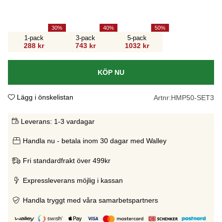
30
40
50
1-pack
3-pack
5-pack
288 kr
743 kr
1032 kr
KÖP NU
Lägg i önskelistan
Artnr:
HMP50-SET3
Leverans:
1-3 vardagar
Handla nu - betala inom 30 dagar med Walley
Fri standardfrakt över 499kr
Expressleverans möjlig i kassan
Handla tryggt med våra samarbetspartners