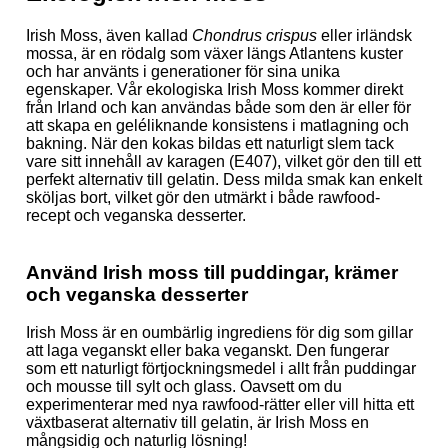
Irish Moss, även kallad
Chondrus crispus
eller irländsk
mossa, är en rödalg som växer längs Atlantens kuster
och har använts i generationer för sina unika
egenskaper. Vår ekologiska Irish Moss kommer direkt
från Irland och kan användas både som den är eller för
att skapa en geléliknande konsistens i matlagning och
bakning. När den kokas bildas ett naturligt slem tack
vare sitt innehåll av karagen (E407), vilket gör den till ett
perfekt alternativ till gelatin. Dess milda smak kan enkelt
sköljas bort, vilket gör den utmärkt i både rawfood-
recept och veganska desserter.
Använd Irish moss till puddingar, krämer
och veganska desserter
Irish Moss är en oumbärlig ingrediens för dig som gillar
att laga veganskt eller baka veganskt. Den fungerar
som ett naturligt förtjockningsmedel i allt från puddingar
och mousse till sylt och glass. Oavsett om du
experimenterar med nya rawfood-rätter eller vill hitta ett
växtbaserat alternativ till gelatin, är Irish Moss en
mångsidig och naturlig lösning!