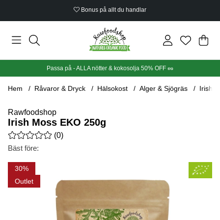
Bonus på allt du handlar
Din
Anta
.
Passa på - ALLA nötter & kokosolja 50% OFF 🥜
Hem
Råvaror & Dryck
Hälsokost
Alger & Sjögräs
Irish
Rawfoodshop
Irish Moss EKO 250g
Medelbetyg 0 av 5 Antal betyg 0
(
0
)
Bäst före:
Produktbilder Irish Moss EKO 250g
30
Outlet