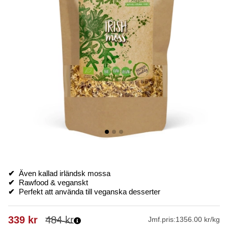
✔
Även kallad irländsk mossa
✔
Rawfood & veganskt
✔
Perfekt att använda till veganska desserter
339
kr
484
kr
Jmf.pris:
1356.00 kr/kg