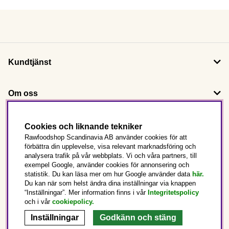
Kundtjänst
Om oss
Följ oss
Cookies och liknande tekniker
Rawfoodshop Scandinavia AB använder cookies för att
förbättra din upplevelse, visa relevant marknadsföring och
Det här är Rawfoodshop
analysera trafik på vår webbplats. Vi och våra partners, till
exempel Google, använder cookies för annonsering och
statistik. Du kan läsa mer om hur Google använder data
här.
Sverige
Du kan när som helst ändra dina inställningar via knappen
“Inställningar”. Mer information finns i vår
Integritetspolicy
och i vår
cookiepolicy
.
Inställningar
Godkänn och stäng
Copyright © 2025 Rawfoodshop Scandinavia AB