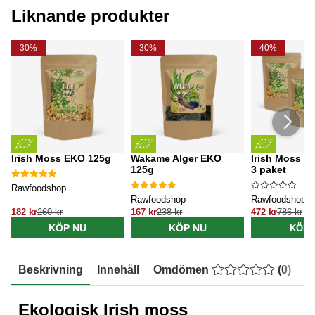
Liknande produkter
30%
30%
40%
Irish Moss EKO 125g
Wakame Alger EKO
Irish Moss E
125g
3 paket
Rawfoodshop
Rawfoodshop
Rawfoodshop
182 kr
260 kr
167 kr
238 kr
472 kr
786 kr
KÖP NU
KÖP NU
KÖP 
Beskrivning
Innehåll
Omdömen
(
0
)
E
Ekologisk Irish moss