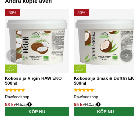
Andra köpte även
50%
50%
Kokosolja Virgin RAW EKO
Kokosolja Smak & Doftfri EKO
500ml
500ml
Rawfoodshop
Rawfoodshop
58 kr
115 kr
55 kr
110 kr
KÖP NU
KÖP NU