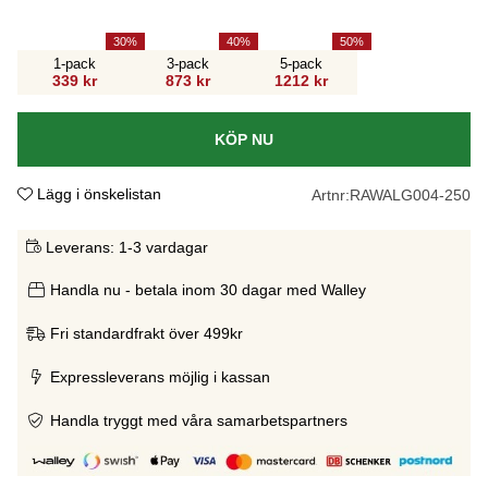
30
40
50
1-pack
3-pack
5-pack
339 kr
873 kr
1212 kr
KÖP NU
Lägg i önskelistan
Artnr:
RAWALG004-250
Leverans:
1-3 vardagar
Handla nu - betala inom 30 dagar med Walley
Fri standardfrakt över 499kr
Expressleverans möjlig i kassan
Handla tryggt med våra samarbetspartners