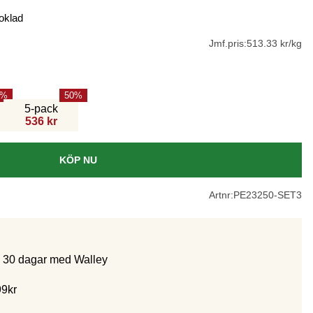
oklad
Jmf.pris:
513.33 kr/kg
50
5-pack
536 kr
KÖP NU
Artnr:
PE23250-SET3
m 30 dagar med Walley
99kr