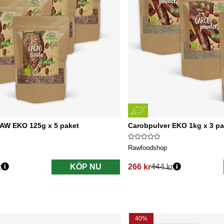
AW EKO 125g x 5 paket
Carobpulver EKO 1kg x 3 pa
Rawfoodshop
r
KÖP NU
266 kr
444 kr
s:
Ordinarie pris:
40%