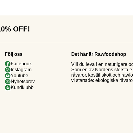
 10% OFF!
Följ oss
Det här är Rawfoodshop
Facebook
Vill du leva i en naturligar
Som en av Nordens största e-h
Instagram
råvaror, kosttillskott och raw
Youtube
vi startade: ekologiska råvaror
Nyhetsbrev
Kundklubb