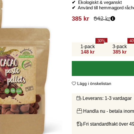
✔
Ekologiskt & veganskt
✔
Använd till hemmagjord råch
385
kr
642
kr
30
40
1-pack
3-pack
148 kr
385 kr
Lägg i önskelistan
1-3 vardagar
Leverans:
Handla nu - betala ino
Fri standardfrakt över 4