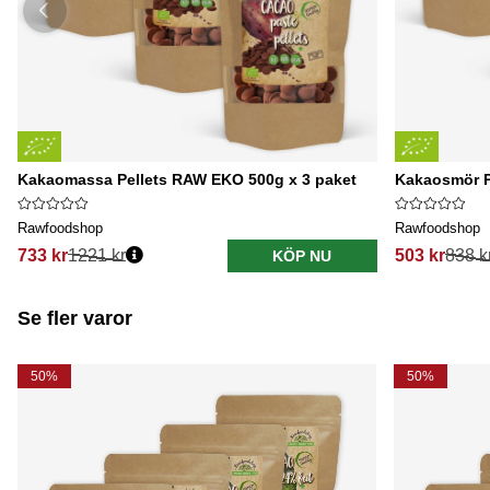
Kakaomassa Pellets RAW EKO 500g x 3 paket
Kakaosmör P
Rawfoodshop
Rawfoodshop
733 kr
1221 kr
503 kr
838 k
KÖP NU
Se fler varor
50%
50%