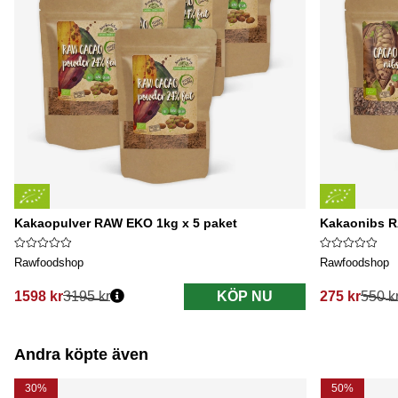
Kakaopulver RAW EKO 1kg x 5 paket
Kakaonibs R
Rawfoodshop
Rawfoodshop
1598 kr
3195 kr
KÖP NU
275 kr
550 k
Ordinarie pris:
Ordinarie pri
Andra köpte även
30%
50%