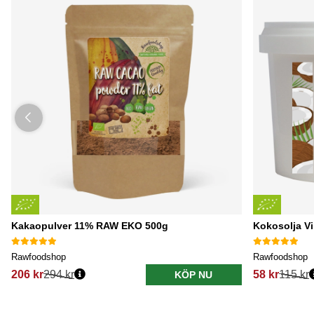
Kakaopulver 11% RAW EKO 500g
Kokosolja V
Rawfoodshop
Rawfoodshop
206 kr
294 kr
58 kr
115 kr
KÖP NU