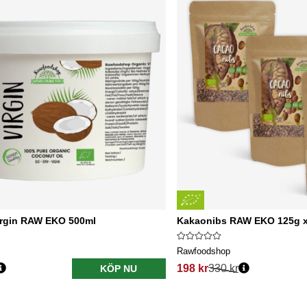
irgin RAW EKO 500ml
Kakaonibs RAW EKO 125g x
Rawfoodshop
198 kr
330 kr
KÖP NU