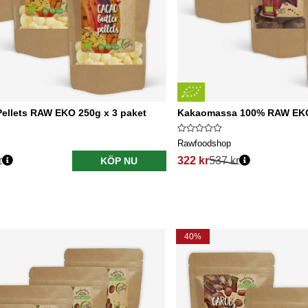
ellets RAW EKO 250g x 3 paket
Kakaomassa 100% RAW EKO 
Rawfoodshop
r
322 kr
537 kr
KÖP NU
40%