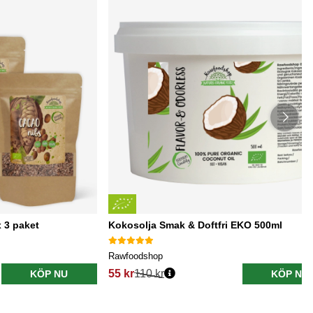
 3 paket
Kokosolja Smak & Doftfri EKO 500ml
Rawfoodshop
55 kr
110 kr
KÖP NU
KÖP NU