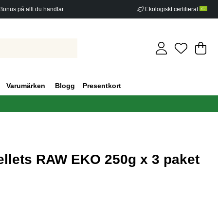
Bonus på allt du handlar
Ekologiskt certifierat
Di
An
.
Varumärken
Blogg
Presentkort
llets RAW EKO 250g x 3 paket
g 0