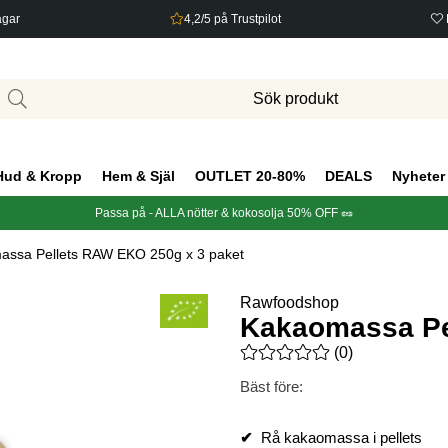
agar
4,2/5 på Trustpilot
Hud & Kropp
Hem & Själ
OUTLET 20-80%
DEALS
Nyheter
Passa på - ALLA nötter & kokosolja 50% OFF 🥜
assa Pellets RAW EKO 250g x 3 paket
Rawfoodshop
Kakaomassa Pe
Medelbetyg 0 av 5 Antal bety
(
0
)
Bäst före:
✔
Rå kakaomassa i pellets