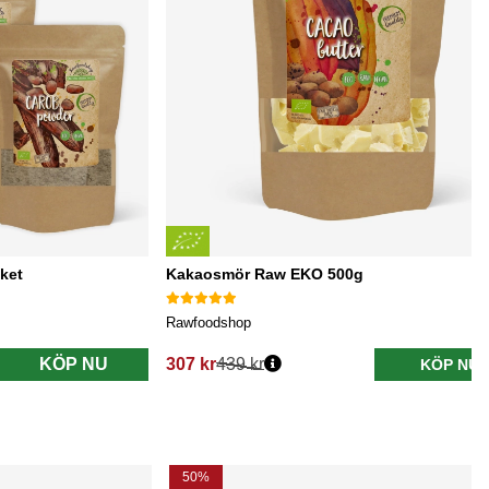
ket
Kakaosmör Raw EKO 500g
Rawfoodshop
KÖP NU
307 kr
439 kr
KÖP NU
Ordinarie pris:
50%