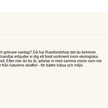
e och grönare vardag? Då har Rawfoodshop det du behöver.
andlar erbjuder vi dig ett brett sortiment inom ekologiska
food. Efter mer än tio år, arbetar vi med samma vision som när
 från naturens skafferi - för bättre hälsa och miljö.