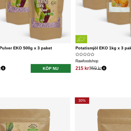
Pulver EKO 500g x 3 paket
Potatismjöl EKO 1kg x 3 pa
Rawfoodshop
r
215 kr
359 kr
KÖP NU
30%