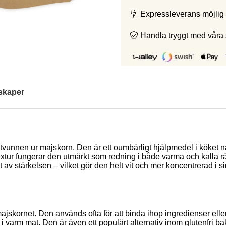
Expressleverans möjlig 
Handla tryggt med våra
skaper
vunnen ur majskorn. Den är ett oumbärligt hjälpmedel i köket när 
xtur fungerar den utmärkt som redning i både varma och kalla rätt
av stärkelsen – vilket gör den helt vit och mer koncentrerad i sin
jskornet. Den används ofta för att binda ihop ingredienser eller 
i varm mat. Den är även ett populärt alternativ inom glutenfri bakn