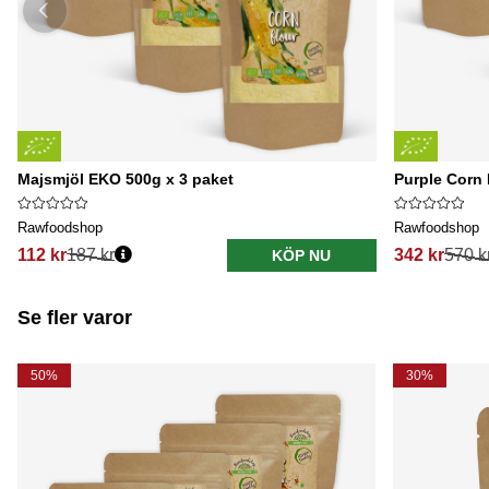
Majsmjöl EKO 500g x 3 paket
Purple Corn 
Rawfoodshop
Rawfoodshop
112 kr
187 kr
342 kr
570 k
KÖP NU
Se fler varor
50%
30%