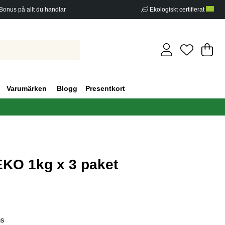
Bonus på allt du handlar
Ekologiskt certifierat
Di
An
.
Varumärken
Blogg
Presentkort
EKO 1kg x 3 paket
g 0
ns