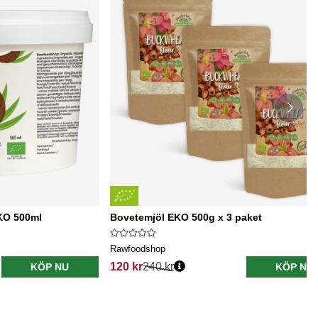
EKO 500ml
Bovetemjöl EKO 500g x 3 paket
Rawfoodshop
120 kr
240 kr
KÖP NU
KÖP NU