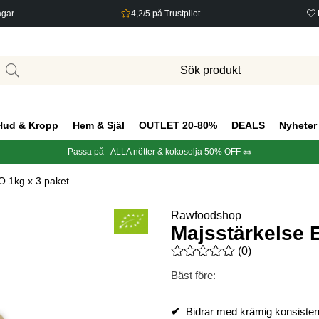
agar
4,2/5 på Trustpilot
Hud & Kropp
Hem & Själ
OUTLET 20-80%
DEALS
Nyheter
Passa på - ALLA nötter & kokosolja 50% OFF 🥜
O 1kg x 3 paket
Rawfoodshop
Majsstärkelse 
Medelbetyg 0 av 5 Antal bety
(
0
)
Bäst före:
✔
Bidrar med krämig konsiste