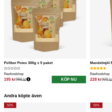
Pofiber Potex 300g x 5 paket
Mandelmjöl 
Rawfoodshop
Rawfoodshop
195 kr
389 kr
KÖP NU
228 kr
325 k
Ordinarie pris:
Ordinarie pri
Andra köpte även
50%
50%