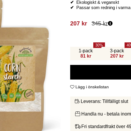
✔
Ekologiskt & veganskt
✔
Passar som redning i varma &
207
kr
345
kr
30
40
1-pack
3-pack
81 kr
207 kr
Lägg i önskelistan
Tillfälligt slut
Leverans:
Handla nu - betala ino
Fri standardfrakt över 4