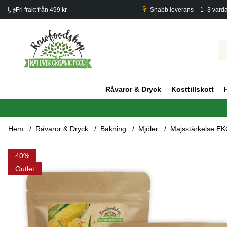
Fri frakt från 499 kr
Snabb leverans – 1–3 vard
Råvaror & Dryck
Kosttillskott
Hem
Råvaror & Dryck
Bakning
Mjöler
Majsstärkelse EK
Produktbilder Majsstärkelse EKO 1kg x 3 paket
40
Outlet