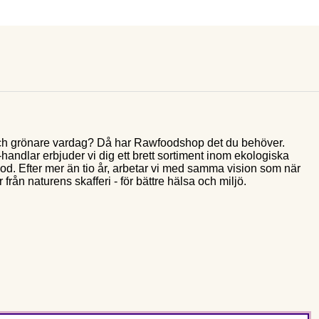
e och grönare vardag? Då har Rawfoodshop det du behöver.
andlar erbjuder vi dig ett brett sortiment inom ekologiska
food. Efter mer än tio år, arbetar vi med samma vision som när
 från naturens skafferi - för bättre hälsa och miljö.