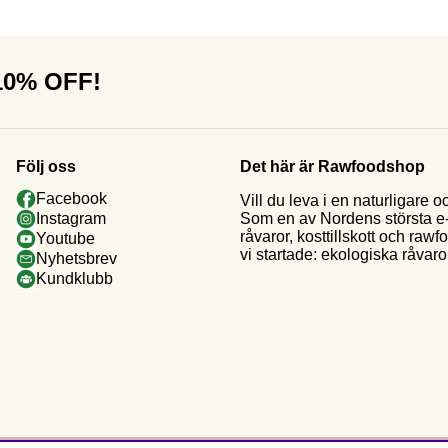
 10% OFF!
Följ oss
Det här är Rawfoodshop
Facebook
Vill du leva i en naturligar
Som en av Nordens största e-h
Instagram
råvaror, kosttillskott och raw
Youtube
vi startade: ekologiska råvaror
Nyhetsbrev
Kundklubb