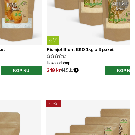
ket
Rismjöl Brunt EKO 1kg x 3 paket
Rawfoodshop
249 kr
415 kr
KÖP NU
KÖP NU
60%