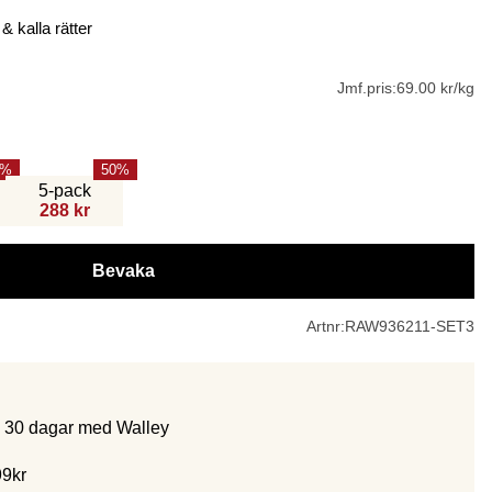
 kalla rätter
Jmf.pris:
69.00 kr/kg
50
5-pack
288 kr
Bevaka
Artnr:
RAW936211-SET3
m 30 dagar med Walley
99kr