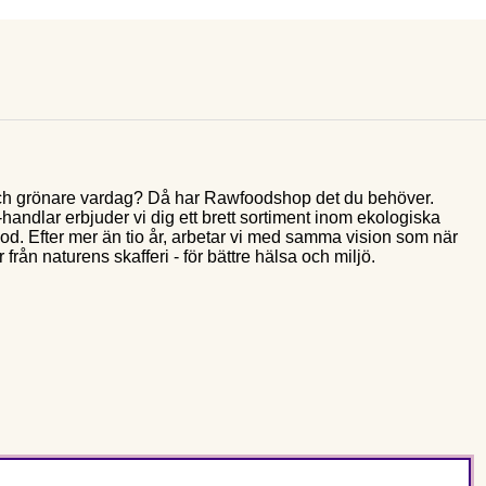
e och grönare vardag? Då har Rawfoodshop det du behöver.
andlar erbjuder vi dig ett brett sortiment inom ekologiska
food. Efter mer än tio år, arbetar vi med samma vision som när
 från naturens skafferi - för bättre hälsa och miljö.