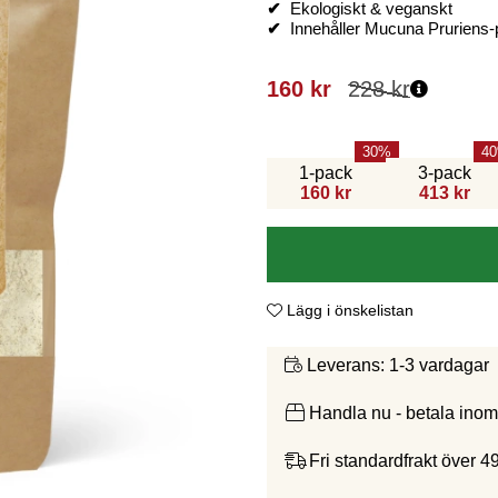
✔
Ekologiskt & veganskt
✔
Innehåller Mucuna Pruriens-
160
kr
228
kr
30
40
1-pack
3-pack
160 kr
413 kr
Lägg i önskelistan
1-3 vardagar
Leverans:
Handla nu - betala ino
Fri standardfrakt över 4