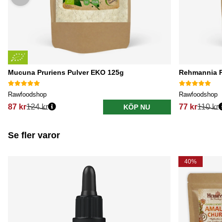
Mucuna Pruriens Pulver EKO 125g
Rehmannia P
Rawfoodshop
Rawfoodshop
87 kr
124 kr
77 kr
110 kr
KÖP NU
Se fler varor
40%