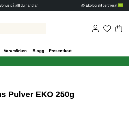
Bonus på allt du handlar
Ekologiskt certifierat
Di
An
.
Varumärken
Blogg
Presentkort
ns Pulver EKO 250g
g 1