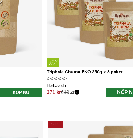
Triphala Churna EKO 250g x 3 paket
Herbaveda
371 kr
619 kr
KÖP NU
KÖP NU
Ordinarie pris:
50%