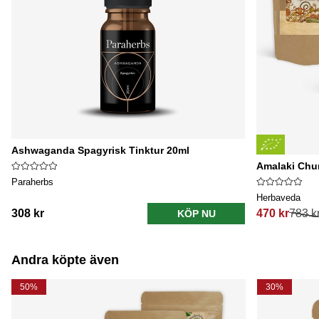
Ashwaganda Spagyrisk Tinktur 20ml
Amalaki Chu
Paraherbs
Herbaveda
308 kr
470 kr
783 k
KÖP NU
Ordinarie pri
Andra köpte även
50%
30%