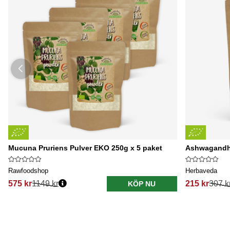
Mucuna Pruriens Pulver EKO 250g x 5 paket
Ashwagandh
Rawfoodshop
Herbaveda
575 kr
1149 kr
215 kr
307 k
KÖP NU