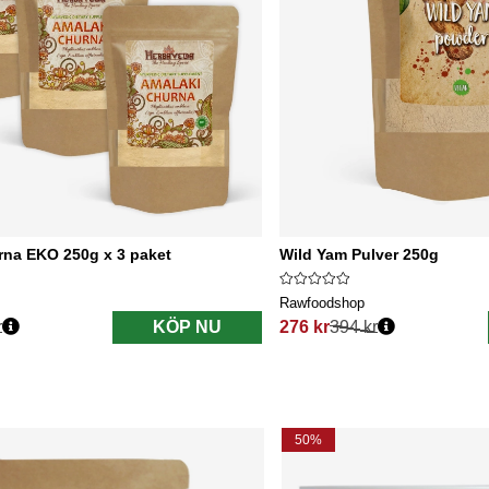
rna EKO 250g x 3 paket
Wild Yam Pulver 250g
Rawfoodshop
r
KÖP NU
276 kr
394 kr
s:
Ordinarie pris:
50%