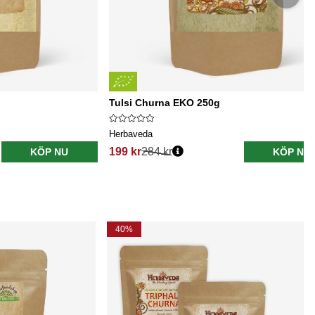
Tulsi Churna EKO 250g
Herbaveda
199 kr
284 kr
KÖP NU
KÖP NU
40%