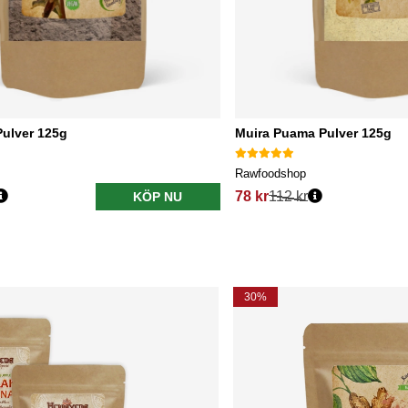
ulver 125g
Muira Puama Pulver 125g
Rawfoodshop
78 kr
112 kr
KÖP NU
30%