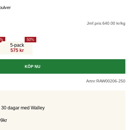
pulver
Jmf.pris:
640.00 kr/kg
50
5-pack
575 kr
KÖP NU
Artnr:
RAW00206-250
m 30 dagar med Walley
99kr