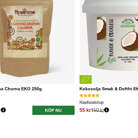
a Churna EKO 250g
Kokosolja Smak & Doftfri 
Rawfoodshop
r
55 kr
110 kr
KÖP NU