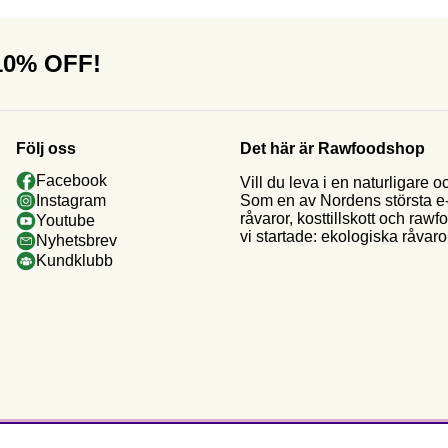
 10% OFF!
Följ oss
Det här är Rawfoodshop
Facebook
Vill du leva i en naturligar
Som en av Nordens största e-h
Instagram
råvaror, kosttillskott och raw
Youtube
vi startade: ekologiska råvaror
Nyhetsbrev
Kundklubb