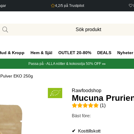
agar
4,2/5 på Trustpilot
Hud & Kropp
Hem & Själ
OUTLET 20-80%
DEALS
Nyheter
Passa på - ALLA nötter & kokosolja 50% OFF 🥜
 Pulver EKO 250g
Rawfoodshop
Mucuna Prurie
Medelbetyg 5 av 5 Antal bety
(
1
)
Bäst före:
✔
Kosttillskott