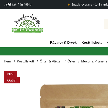
Fri frakt från 499 kr
Snabb leverans – 1–3 vard
Råvaror & Dryck
Kosttillskott
Hem
Kosttillskott
Örter & Växter
Örter
Mucuna Pruriens
Produktbilder Mucuna Pruriens Pulver EKO 250g
30
Outlet