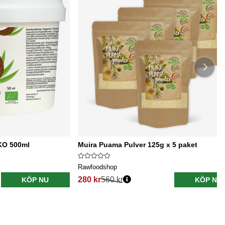
EKO 500ml
Muira Puama Pulver 125g x 5 paket
Rawfoodshop
280 kr
560 kr
KÖP NU
KÖP NU