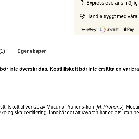
Expressleverans möjlig 
Handla tryggt med våra
(
1
)
Egenskaper
ör inte överskridas. Kosttillskott bör inte ersätta en varie
illskott tillverkat av Mucuna Pruriens-frön (
M. Pruriens
). Mucu
logiska certifiering, innebär det att råvaran har odlats utan be