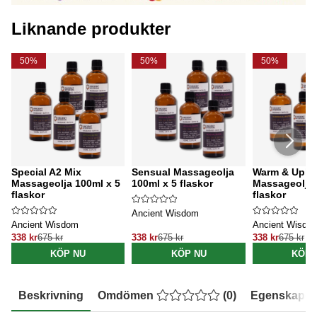
Liknande produkter
50%
50%
50%
Special A2 Mix
Sensual Massageolja
Warm & Uplif
Massageolja 100ml x 5
100ml x 5 flaskor
Massageolja 
flaskor
flaskor
Ancient Wisdom
Ancient Wisdom
Ancient Wisdo
338 kr
675 kr
338 kr
675 kr
338 kr
675 kr
KÖP NU
KÖP NU
KÖP 
Beskrivning
Omdömen
(
0
)
Egenskaper