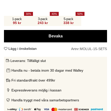
30
40
50
1-pack
3-pack
5-pack
95 kr
243 kr
338 kr
Bevaka
Lägg i önskelistan
Artnr:
MOLUL-15-SET5
Leverans:
Tillfälligt slut
Handla nu - betala inom 30 dagar med Walley
Fri standardfrakt över 499kr
Expressleverans möjlig i kassan
Handla tryggt med våra samarbetspartners