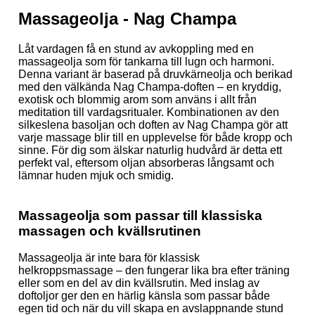
Massageolja - Nag Champa
Låt vardagen få en stund av avkoppling med en
massageolja som för tankarna till lugn och harmoni.
Denna variant är baserad på druvkärneolja och berikad
med den välkända Nag Champa-doften – en kryddig,
exotisk och blommig arom som använs i allt från
meditation till vardagsritualer. Kombinationen av den
silkeslena basoljan och doften av Nag Champa gör att
varje massage blir till en upplevelse för både kropp och
sinne. För dig som älskar naturlig hudvård är detta ett
perfekt val, eftersom oljan absorberas långsamt och
lämnar huden mjuk och smidig.
Massageolja som passar till klassiska
massagen och kvällsrutinen
Massageolja är inte bara för klassisk
helkroppsmassage – den fungerar lika bra efter träning
eller som en del av din kvällsrutin. Med inslag av
doftoljor ger den en härlig känsla som passar både
egen tid och när du vill skapa en avslappnande stund