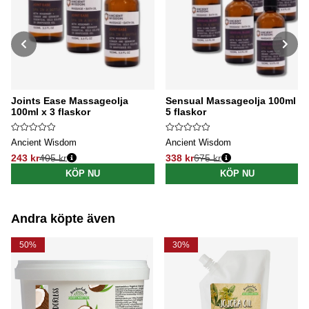
Joints Ease Massageolja
Sensual Massageolja 100ml x
100ml x 3 flaskor
5 flaskor
Ancient Wisdom
Ancient Wisdom
243 kr
405 kr
338 kr
675 kr
Ordinarie pris:
Ordinarie pris:
KÖP NU
KÖP NU
Andra köpte även
50%
30%