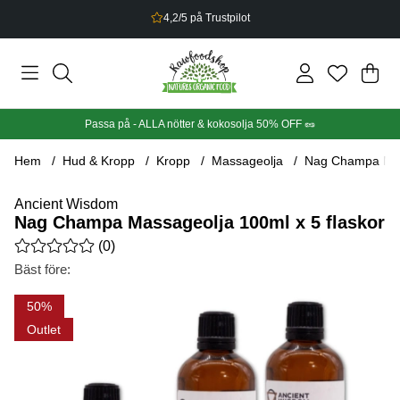
Bonus på allt du handlar
Din
Anta
.
Passa på - ALLA nötter & kokosolja 50% OFF 🥜
Hem
Hud & Kropp
Kropp
Massageolja
Nag Champa Mass
Ancient Wisdom
Nag Champa Massageolja 100ml x 5 flaskor
Medelbetyg 0 av 5 Antal betyg 0
(
0
)
Bäst före:
Produktbilder Nag Champa Massageolja 100ml x 5 flaskor
50
Outlet