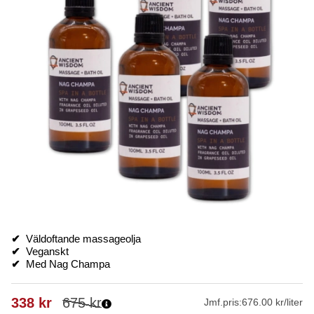
✔
Väldoftande massageolja
✔
Veganskt
✔
Med Nag Champa
338
kr
675
kr
Jmf.pris:
676.00 kr/liter