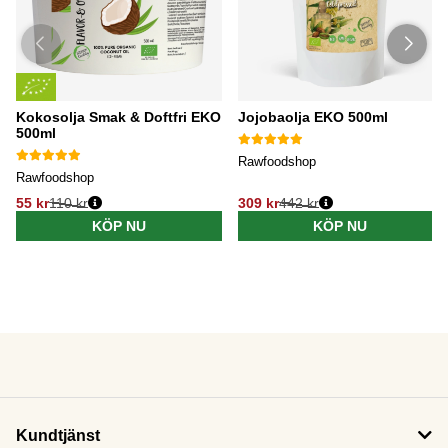
Kokosolja Smak & Doftfri EKO
Jojobaolja EKO 500ml
500ml
Rawfoodshop
Rawfoodshop
55 kr
110 kr
309 kr
442 kr
KÖP NU
KÖP NU
Kundtjänst