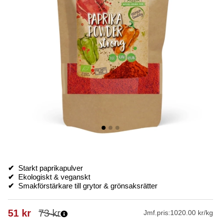
✔
Starkt paprikapulver
✔
Ekologiskt & veganskt
✔
Smakförstärkare till grytor & grönsaksrätter
51
kr
73
kr
Jmf.pris:
1020.00 kr/kg