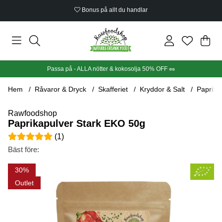
Bonus på allt du handlar
Din
Anta
.
Passa på - ALLA nötter & kokosolja 50% OFF 🥜
Hem
Råvaror & Dryck
Skafferiet
Kryddor & Salt
Paprika
Rawfoodshop
Paprikapulver Stark EKO 50g
Medelbetyg 5 av 5 Antal betyg 1
(
1
)
Bäst före:
Produktbilder Paprikapulver Stark EKO 50g
30
Outlet