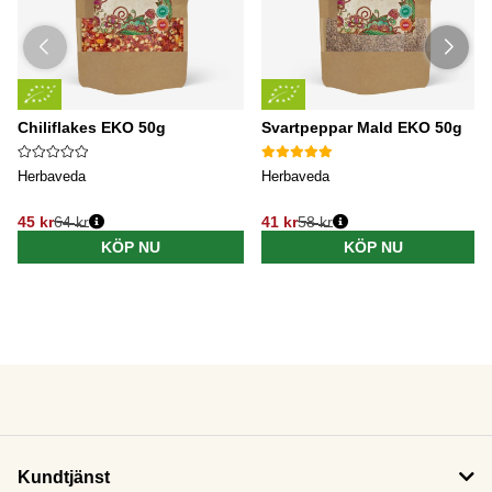
Chiliflakes EKO 50g
Svartpeppar Mald EKO 50g
Herbaveda
Herbaveda
45 kr
64 kr
41 kr
58 kr
KÖP NU
KÖP NU
Kundtjänst