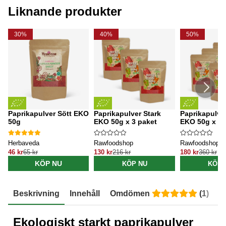
Liknande produkter
30%
40%
50%
Paprikapulver Sött EKO
Paprikapulver Stark
Paprikapulver
50g
EKO 50g x 3 paket
EKO 50g x 5 
Herbaveda
Rawfoodshop
Rawfoodshop
46 kr
65 kr
130 kr
216 kr
180 kr
360 kr
KÖP NU
KÖP NU
KÖP 
Beskrivning
Innehåll
Omdömen
(
1
)
E
Ekologiskt starkt paprikapulver