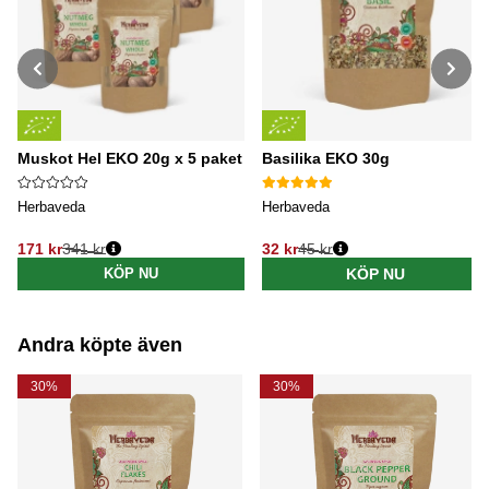
Muskot Hel EKO 20g x 5 paket
Basilika EKO 30g
Herbaveda
Herbaveda
171 kr
341 kr
32 kr
45 kr
Ordinarie pris:
Ordinarie pris:
KÖP NU
KÖP NU
Andra köpte även
30%
30%