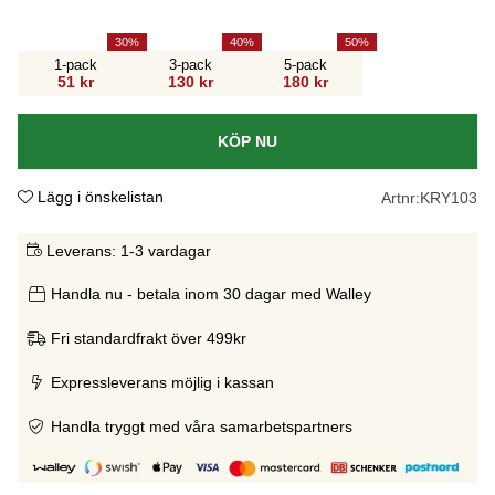
30
40
50
1-pack
3-pack
5-pack
51 kr
130 kr
180 kr
KÖP NU
Lägg i önskelistan
Artnr:
KRY103
Leverans:
1-3 vardagar
Handla nu - betala inom 30 dagar med Walley
Fri standardfrakt över 499kr
Expressleverans möjlig i kassan
Handla tryggt med våra samarbetspartners