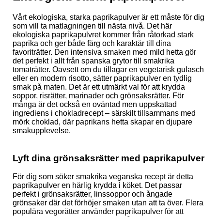
Vårt ekologiska, starka paprikapulver är ett måste för dig
som vill ta matlagningen till nästa nivå. Det här
ekologiska paprikapulvret kommer från råtorkad stark
paprika och ger både färg och karaktär till dina
favoriträtter. Den intensiva smaken med mild hetta gör
det perfekt i allt från spanska grytor till smakrika
tomaträtter. Oavsett om du tillagar en vegetarisk gulasch
eller en modern risotto, sätter paprikapulver en tydlig
smak på maten. Det är ett utmärkt val för att krydda
soppor, risrätter, marinader och grönsaksrätter. För
många är det också en oväntad men uppskattad
ingrediens i chokladrecept – särskilt tillsammans med
mörk choklad, där paprikans hetta skapar en djupare
smakupplevelse.
Lyft dina grönsaksrätter med paprikapulver
För dig som söker smakrika veganska recept är detta
paprikapulver en härlig krydda i köket. Det passar
perfekt i grönsaksrätter, linssoppor och ångade
grönsaker där det förhöjer smaken utan att ta över. Flera
populära vegorätter använder paprikapulver för att