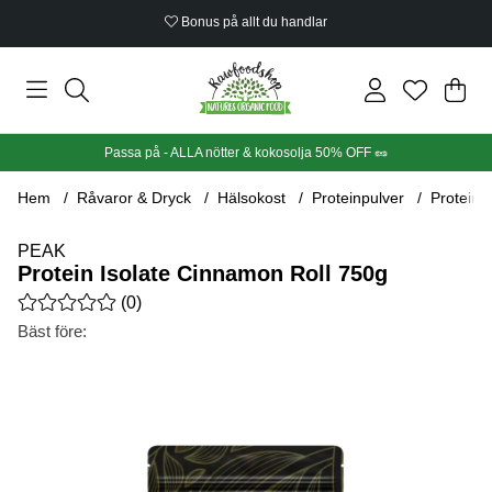
Bonus på allt du handlar
Din
Anta
.
Passa på - ALLA nötter & kokosolja 50% OFF 🥜
Hem
Råvaror & Dryck
Hälsokost
Proteinpulver
Protein 
PEAK
Protein Isolate Cinnamon Roll 750g
Medelbetyg 0 av 5 Antal betyg 0
(
0
)
Bäst före:
Produktbilder Protein Isolate Cinnamon Roll 750g