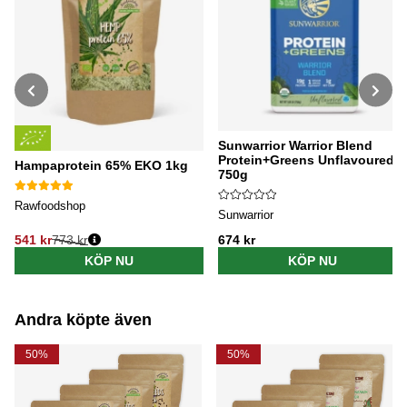
Sunwarrior Warrior Blend
Protein+Greens Unflavoured
Hampaprotein 65% EKO 1kg
750g
Rawfoodshop
Sunwarrior
541 kr
773 kr
674 kr
Ordinarie pris:
KÖP NU
KÖP NU
Andra köpte även
50%
50%