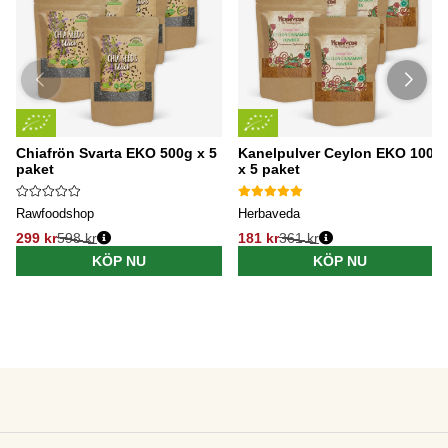
Chiafrön Svarta EKO 500g x 5
Kanelpulver Ceylon EKO 100g
paket
x 5 paket
Rawfoodshop
Herbaveda
299 kr
598 kr
181 kr
361 kr
KÖP NU
KÖP NU