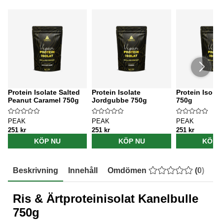
Protein Isolate Salted
Protein Isolate
Protein Isola
Peanut Caramel 750g
Jordgubbe 750g
750g
PEAK
PEAK
PEAK
251 kr
251 kr
251 kr
KÖP NU
KÖP NU
KÖP 
Beskrivning
Innehåll
Omdömen
(
0
)
E
Ris & Ärtproteinisolat Kanelbulle
750g