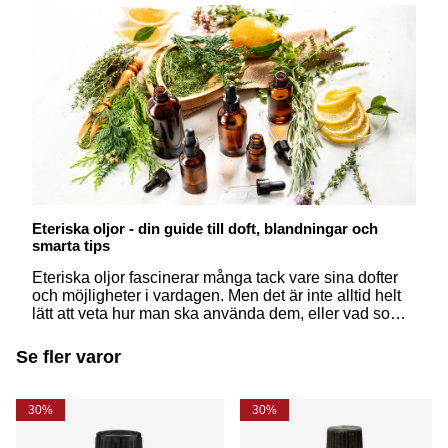
Eteriska oljor - din guide till doft, blandningar och
smarta tips
Eteriska oljor fascinerar många tack vare sina dofter
och möjligheter i vardagen. Men det är inte alltid helt
lätt att veta hur man ska använda dem, eller vad som
egentligen skiljer dem från åt. Här får du svar på några
av de vanligaste frågorna – på ett enkelt och
Se fler varor
inspirerande sätt.
30%
30%