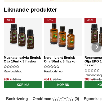
Liknande produkter
40%
40%
40%
Muskatellsalvia Eterisk
Neroli Light Eterisk
Rosengeraniu
Olja 10ml x 3 flaskor
Olja 50ml x 3 flaskor
Olja EKO 10m
flaskor
Rawfoodshop
Rawfoodshop
Rawfoodshop
266 kr
444 kr
484 kr
807 kr
388 kr
647 kr
KÖP NU
KÖP NU
KÖP 
Beskrivning
Omdömen
(
0
)
Egenskaper