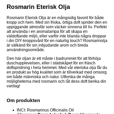
Rosmarin Eterisk Olja
Rosmarin Eterisk Olja är en mångsidig favorit för både
kropp och hem. Med sin friska, örtiga doft sprider den en
uppiggande atmosfär som väcker sinnena till liv. Perfekt
att använda i en aromalampa för att skapa en
väldoftande miljö, eller varför inte blanda några droppar
i din DIY-kroppsvård för en naturlig touch? Rosmarinolja
är välkänd för sin inbjudande arom och breda
användningsområde.
Den här oljan är ett måste i badrummet för att förhöja
duschupplevelsen, eller i städskåpet för en fräsch
doftspridning i hela hemmet. Med vår eteriska olja får du
en produkt av hög kvalitet som är tillverkad med omsorg
om både människa och natur. Utforska de många
möjligheterna med rosmarin och låt dess doft berika din
vardag!
Om produkten
INCI: Rosmarinus Officinalis Oil