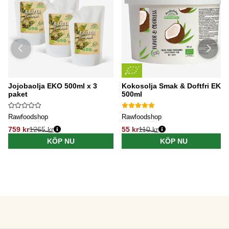
Jojobaolja EKO 500ml x 3
Kokosolja Smak & Doftfri EKO
paket
500ml
Rawfoodshop
Rawfoodshop
759 kr
1265 kr
55 kr
110 kr
KÖP NU
KÖP NU