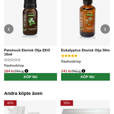
Patchouli Eterisk Olja EKO
Eukalyptus Eterisk Olja 50ml
10ml
Rawfoodshop
Rawfoodshop
164 kr
234 kr
141 kr
202 kr
Ordinarie pris:
Ordinarie pris:
KÖP NU
KÖP NU
Andra köpte även
40%
50%