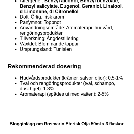
Allergener:
Benzyl alcohol, Benzyl benzoate,
Benzyl salicylate, Eugenol, Geraniol, Linalool,
d-Limonene, dl-Citronellol
Doft: Örtig, frisk arom
Parfymnot: Toppnot
Användningsområde: Aromaterapi, hudvård,
rengöringsprodukter
Tillverkning: Ångdestillering
Växtdel: Blommande toppar
Ursprungsland: Tunisien
Rekommenderad dosering
Hudvårdsprodukter (krämer, salvor, oljor): 0,5-1%
Tvål och rengöringsprodukter (tvål, schampo,
duschgel): 1-3%
Aromaterapi (spädes ut med vatten): 2-5%
Blogginlägg om Rosmarin Eterisk Olja 50ml x 3 flaskor