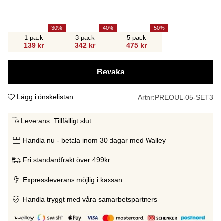
30
40
50
1-pack
3-pack
5-pack
139 kr
342 kr
475 kr
Bevaka
Lägg i önskelistan
Artnr:
PREOUL-05-SET3
Leverans:
Tillfälligt slut
Handla nu - betala inom 30 dagar med Walley
Fri standardfrakt över 499kr
Expressleverans möjlig i kassan
Handla tryggt med våra samarbetspartners