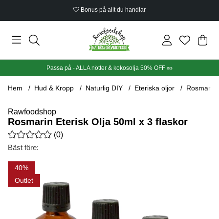
Bonus på allt du handlar
Din
Anta
.
Passa på - ALLA nötter & kokosolja 50% OFF 🥜
Hem
Hud & Kropp
Naturlig DIY
Eteriska oljor
Rosmarin E
Rawfoodshop
Rosmarin Eterisk Olja 50ml x 3 flaskor
Medelbetyg 0 av 5 Antal betyg 0
(
0
)
Bäst före:
Produktbilder Rosmarin Eterisk Olja 50ml x 3 flaskor
40
Outlet