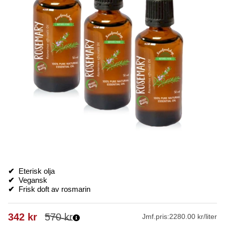
✔
Eterisk olja
✔
Vegansk
✔
Frisk doft av rosmarin
342
kr
570
kr
Jmf.pris:
2280.00 kr/liter