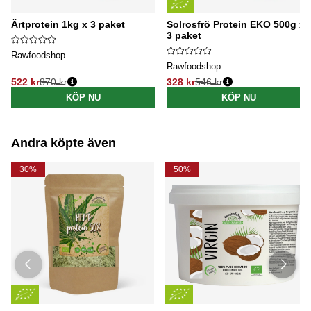
Ärtprotein 1kg x 3 paket
Solrosfrö Protein EKO 500g x
3 paket
Rawfoodshop
Rawfoodshop
522 kr
870 kr
328 kr
546 kr
Ordinarie pris:
Ordinarie pris:
KÖP NU
KÖP NU
Andra köpte även
30%
50%