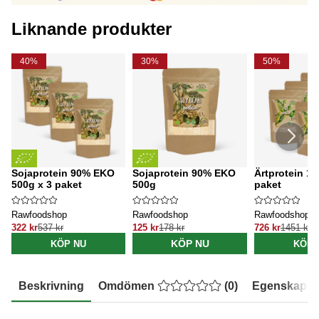
Liknande produkter
40%
30%
50%
Sojaprotein 90% EKO
Sojaprotein 90% EKO
Ärtprotein 1k
500g x 3 paket
500g
paket
Rawfoodshop
Rawfoodshop
Rawfoodshop
322 kr
537 kr
125 kr
178 kr
726 kr
1451 kr
KÖP NU
KÖP NU
KÖP 
Beskrivning
Omdömen
(
0
)
Egenskaper