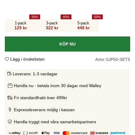
30
40
50
1-pack
3-pack
5-pack
125 kr
322 kr
448 kr
KÖP NU
Lägg i önskelistan
Artnr:
SJP50-SET5
Leverans:
1-3 vardagar
Handla nu - betala inom 30 dagar med Walley
Fri standardfrakt över 499kr
Expressleverans möjlig i kassan
Handla tryggt med våra samarbetspartners