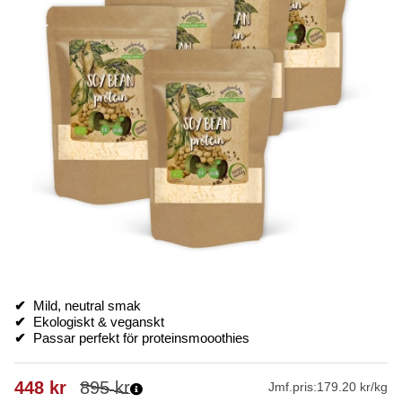
✔
Mild, neutral smak
✔
Ekologiskt & veganskt
✔
Passar perfekt för proteinsmooothies
448
kr
895
kr
Jmf.pris:
179.20 kr/kg