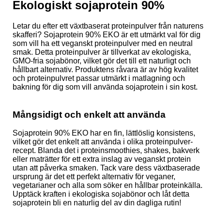
Ekologiskt sojaprotein 90%
Letar du efter ett växtbaserat proteinpulver från naturens
skafferi? Sojaprotein 90% EKO är ett utmärkt val för dig
som vill ha ett veganskt proteinpulver med en neutral
smak. Detta proteinpulver är tillverkat av ekologiska,
GMO-fria sojabönor, vilket gör det till ett naturligt och
hållbart alternativ. Produktens råvara är av hög kvalitet
och proteinpulvret passar utmärkt i matlagning och
bakning för dig som vill använda sojaprotein i sin kost.
Mångsidigt och enkelt att använda
Sojaprotein 90% EKO har en fin, lättlöslig konsistens,
vilket gör det enkelt att använda i olika proteinpulver-
recept. Blanda det i proteinsmoothies, shakes, bakverk
eller maträtter för ett extra inslag av veganskt protein
utan att påverka smaken. Tack vare dess växtbaserade
ursprung är det ett perfekt alternativ för veganer,
vegetarianer och alla som söker en hållbar proteinkälla.
Upptäck kraften i ekologiska sojabönor och låt detta
sojaprotein bli en naturlig del av din dagliga rutin!