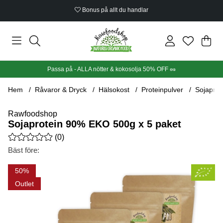
Bonus på allt du handlar
Din
Anta
.
Passa på - ALLA nötter & kokosolja 50% OFF 🥜
Hem
Råvaror & Dryck
Hälsokost
Proteinpulver
Sojaprot
Rawfoodshop
Sojaprotein 90% EKO 500g x 5 paket
Medelbetyg 0 av 5 Antal betyg 0
(
0
)
Bäst före:
Produktbilder Sojaprotein 90% EKO 500g x 5 paket
50
Outlet