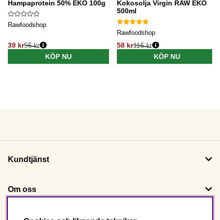
Hampaprotein 50% EKO 100g
Kokosolja Virgin RAW EKO
500ml
Rawfoodshop
Rawfoodshop
39 kr
55 kr
58 kr
115 kr
KÖP NU
KÖP NU
Kundtjänst
Om oss
Följ oss