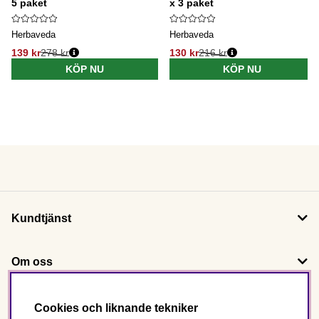
5 paket
x 3 paket
Herbaveda
Herbaveda
139 kr
278 kr
130 kr
216 kr
KÖP NU
KÖP NU
Kundtjänst
Om oss
Följ oss
Cookies och liknande tekniker