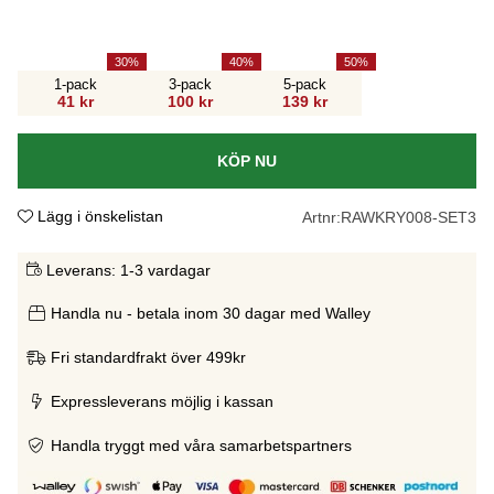
30
40
50
1-pack
3-pack
5-pack
41 kr
100 kr
139 kr
KÖP NU
Lägg i önskelistan
Artnr:
RAWKRY008-SET3
Leverans:
1-3 vardagar
Handla nu - betala inom 30 dagar med Walley
Fri standardfrakt över 499kr
Expressleverans möjlig i kassan
Handla tryggt med våra samarbetspartners