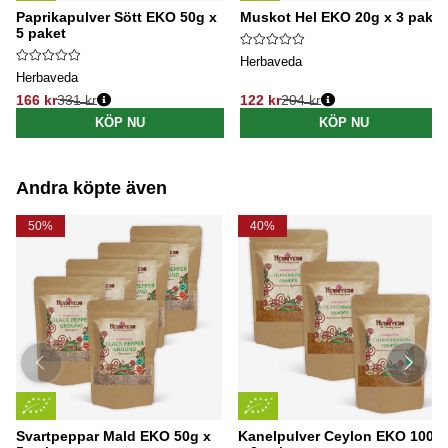
Paprikapulver Sött EKO 50g x
Muskot Hel EKO 20g x 3 paket
5 paket
Herbaveda
Herbaveda
166 kr
331 kr
122 kr
204 kr
Ordinarie pris:
Ordinarie pris:
KÖP NU
KÖP NU
Andra köpte även
50%
40%
Svartpeppar Mald EKO 50g x
Kanelpulver Ceylon EKO 100g