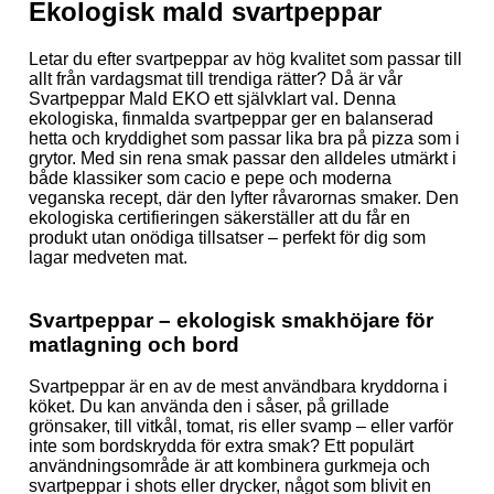
Ekologisk mald svartpeppar
Letar du efter svartpeppar av hög kvalitet som passar till
allt från vardagsmat till trendiga rätter? Då är vår
Svartpeppar Mald EKO ett självklart val. Denna
ekologiska, finmalda svartpeppar ger en balanserad
hetta och kryddighet som passar lika bra på pizza som i
grytor. Med sin rena smak passar den alldeles utmärkt i
både klassiker som cacio e pepe och moderna
veganska recept, där den lyfter råvarornas smaker. Den
ekologiska certifieringen säkerställer att du får en
produkt utan onödiga tillsatser – perfekt för dig som
lagar medveten mat.
Svartpeppar – ekologisk smakhöjare för
matlagning och bord
Svartpeppar är en av de mest användbara kryddorna i
köket. Du kan använda den i såser, på grillade
grönsaker, till vitkål, tomat, ris eller svamp – eller varför
inte som bordskrydda för extra smak? Ett populärt
användningsområde är att kombinera gurkmeja och
svartpeppar i shots eller drycker, något som blivit en