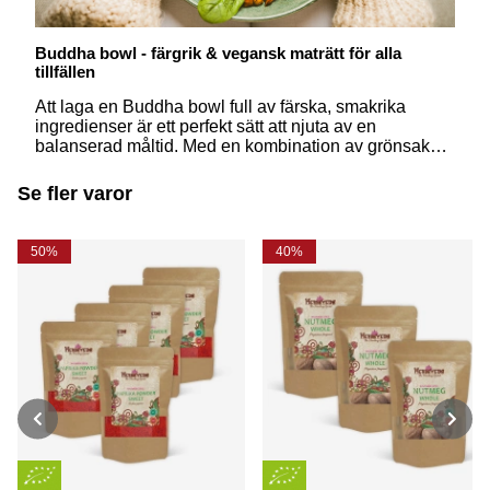
Buddha bowl - färgrik & vegansk maträtt för alla
tillfällen
Att laga en Buddha bowl full av färska, smakrika
ingredienser är ett perfekt sätt att njuta av en
balanserad måltid. Med en kombination av grönsaker,
veganskt protein och läckra smaker blir den här typen
av maträtt snabbt en favorit i köket. Läs mer!
Se fler varor
50%
40%