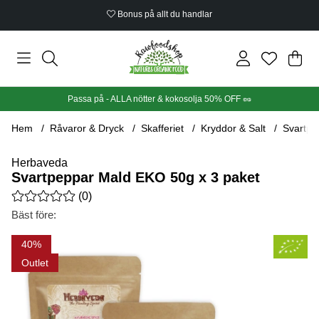
Bonus på allt du handlar
Din
Anta
.
Passa på - ALLA nötter & kokosolja 50% OFF 🥜
Hem
Råvaror & Dryck
Skafferiet
Kryddor & Salt
Svartpe
Herbaveda
Svartpeppar Mald EKO 50g x 3 paket
Medelbetyg 0 av 5 Antal betyg 0
(
0
)
Bäst före:
Produktbilder Svartpeppar Mald EKO 50g x 3 paket
40
Outlet