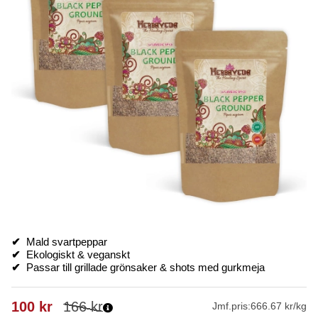
✔
Mald svartpeppar
✔
Ekologiskt & veganskt
✔
Passar till grillade grönsaker & shots med gurkmeja
100
kr
166
kr
Jmf.pris:
666.67 kr/kg