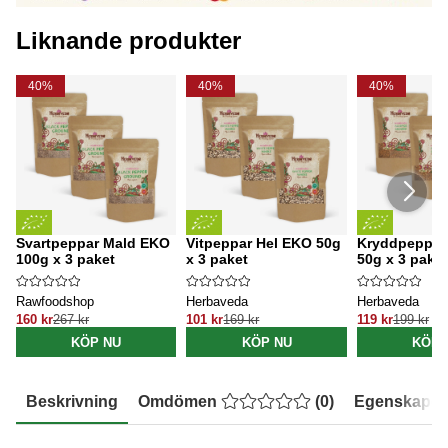
Liknande produkter
40%
40%
40%
Svartpeppar Mald EKO
Vitpeppar Hel EKO 50g
Kryddpeppar
100g x 3 paket
x 3 paket
50g x 3 paket
Rawfoodshop
Herbaveda
Herbaveda
160 kr
267 kr
101 kr
169 kr
119 kr
199 kr
KÖP NU
KÖP NU
KÖP 
Beskrivning
Omdömen
(
0
)
Egenskaper