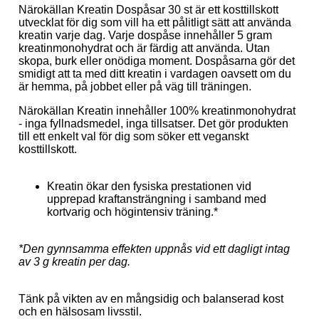
Närokällan Kreatin Dospåsar 30 st är ett kosttillskott
utvecklat för dig som vill ha ett pålitligt sätt att använda
kreatin varje dag. Varje dospåse innehåller 5 gram
kreatinmonohydrat och är färdig att använda. Utan
skopa, burk eller onödiga moment. Dospåsarna gör det
smidigt att ta med ditt kreatin i vardagen oavsett om du
är hemma, på jobbet eller på väg till träningen.
Närokällan Kreatin innehåller 100% kreatinmonohydrat
- inga fyllnadsmedel, inga tillsatser. Det gör produkten
till ett enkelt val för dig som söker ett veganskt
kosttillskott.
Kreatin ökar den fysiska prestationen vid
upprepad kraftansträngning i samband med
kortvarig och högintensiv träning.*
*Den gynnsamma effekten uppnås vid ett dagligt intag
av 3 g kreatin per dag.
Tänk på vikten av en mångsidig och balanserad kost
och en hälsosam livsstil.