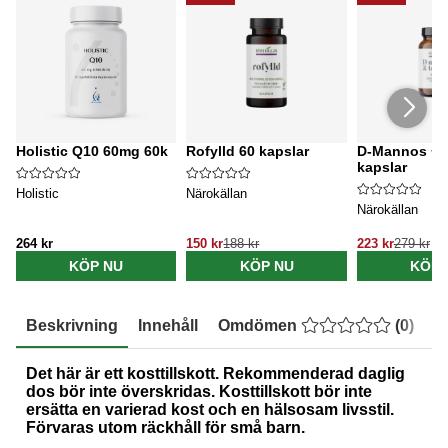
Holistic Q10 60mg 60k
Rofylld 60 kapslar
D-Mannos + T
kapslar
Holistic
Närokällan
Närokällan
264 kr
150 kr
188 kr
223 kr
279 kr
KÖP NU
KÖP NU
KÖP 
Beskrivning
Innehåll
Omdömen
(
0
)
E
Det här är ett kosttillskott. Rekommenderad daglig
dos bör inte överskridas. Kosttillskott bör inte
ersätta en varierad kost och en hälsosam livsstil.
Förvaras utom räckhåll för små barn.