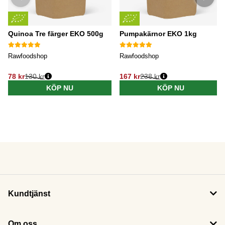
Quinoa Tre färger EKO 500g
Pumpakärnor EKO 1kg
Rawfoodshop
Rawfoodshop
78 kr
130 kr
167 kr
238 kr
KÖP NU
KÖP NU
Kundtjänst
Om oss