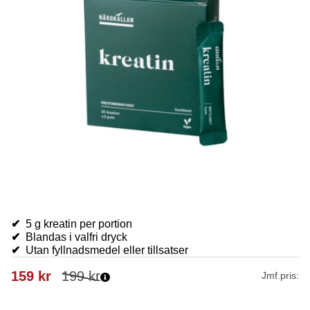
✔
5 g kreatin per portion
✔
Blandas i valfri dryck
✔
Utan fyllnadsmedel eller tillsatser
159
kr
199
kr
Jmf.pris: