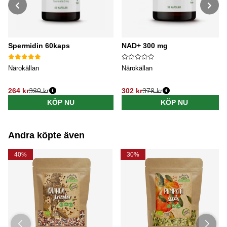
Spermidin 60kaps
NAD+ 300 mg
Närokällan
Närokällan
264 kr
330 kr
302 kr
378 kr
Ordinarie pris:
Ordinarie pris:
KÖP NU
KÖP NU
Andra köpte även
40%
30%