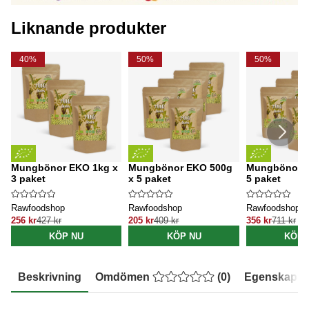
Liknande produkter
40%
50%
50%
Mungbönor EKO 1kg x
Mungbönor EKO 500g
Mungbönor E
3 paket
x 5 paket
5 paket
Rawfoodshop
Rawfoodshop
Rawfoodshop
256 kr
427 kr
205 kr
409 kr
356 kr
711 kr
KÖP NU
KÖP NU
KÖP 
Beskrivning
Omdömen
(
0
)
Egenskaper