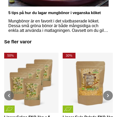
5 tips på hur du lagar mungbönor i veganska köket
Mungbönor är en favorit i det växtbaserade köket.
Dessa små gröna bönor är både mångsidiga och
enkla att använda i matlagningen. Oavsett om du gillar
att grodda, koka eller mixa dem finns det oändligt
många sätt att njuta av mungbönor i både klassiska
Se fler varor
och nytänkande rätter.
50%
30%