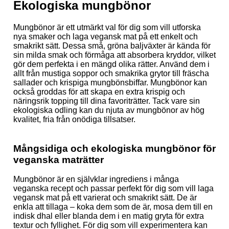
Ekologiska mungbönor
Mungbönor är ett utmärkt val för dig som vill utforska
nya smaker och laga vegansk mat på ett enkelt och
smakrikt sätt. Dessa små, gröna baljväxter är kända för
sin milda smak och förmåga att absorbera kryddor, vilket
gör dem perfekta i en mängd olika rätter. Använd dem i
allt från mustiga soppor och smakrika grytor till fräscha
sallader och krispiga mungbönsbiffar. Mungbönor kan
också groddas för att skapa en extra krispig och
näringsrik topping till dina favoriträtter. Tack vare sin
ekologiska odling kan du njuta av mungbönor av hög
kvalitet, fria från onödiga tillsatser.
Mångsidiga och ekologiska mungbönor för
veganska maträtter
Mungbönor är en självklar ingrediens i många
veganska recept och passar perfekt för dig som vill laga
vegansk mat på ett varierat och smakrikt sätt. De är
enkla att tillaga – koka dem som de är, mosa dem till en
indisk dhal eller blanda dem i en matig gryta för extra
textur och fyllighet. För dig som vill experimentera kan