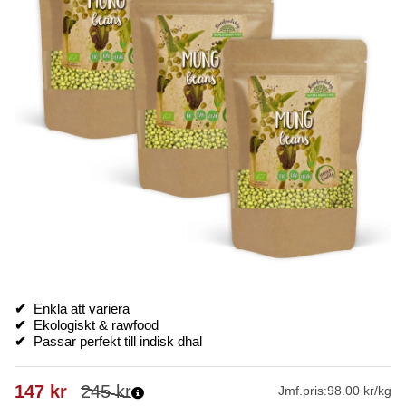
✔
Enkla att variera
✔
Ekologiskt & rawfood
✔
Passar perfekt till indisk dhal
147
kr
245
kr
Jmf.pris:
98.00 kr/kg