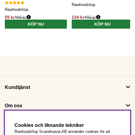
Rawfoodshop
Rawfoodshop
55 kr
110 kr
134 kr
192 kr
KÖP NU
KÖP NU
Kundtjänst
Om oss
Följ oss
Cookies och liknande tekniker
Rawfoodshop Scandinavia AB använder cookies för att