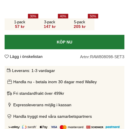
30
40
50
1-pack
3-pack
5-pack
57 kr
147 kr
205 kr
KÖP NU
Lägg i önskelistan
Artnr:
RAW808098-SET3
Leverans:
1-3 vardagar
Handla nu - betala inom 30 dagar med Walley
Fri standardfrakt över 499kr
Expressleverans möjlig i kassan
Handla tryggt med våra samarbetspartners