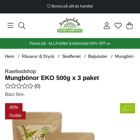
Bonus på allt du handlar
Din
Anta
.
Passa på - ALLA nötter & kokosolja 50% OFF 🥜
Hem
Råvaror & Dryck
Skafferiet
Baljväxter
Mungbönor 
Rawfoodshop
Mungbönor EKO 500g x 3 paket
Medelbetyg 0 av 5 Antal betyg 0
(
0
)
Bäst före:
Produktbilder Mungbönor EKO 500g x 3 paket
40
Outlet