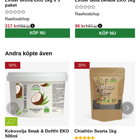
Linser Gröna EKO 1kg x 5
Linser Gula Delade EKO 1kg
paket
Rawfoodshop
Rawfoodshop
317 kr
633 kr
96 kr
137 kr
Ordinarie pris:
Ordinarie pris:
KÖP NU
KÖP NU
Andra köpte även
50%
30%
Kokosolja Smak & Doftfri EKO
Chiafrön Svarta 1kg
500ml