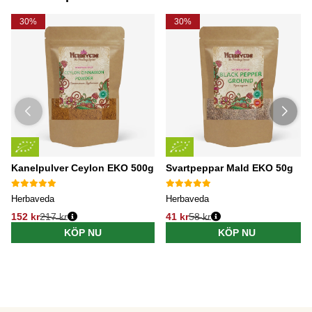
30%
30%
Kanelpulver Ceylon EKO 500g
Svartpeppar Mald EKO 50g
Herbaveda
Herbaveda
152 kr
217 kr
41 kr
58 kr
KÖP NU
KÖP NU