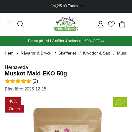
Bonus på allt du handlar
Din
Anta
.
Passa på - ALLA nötter & kokosolja 50% OFF 🥜
Hem
Råvaror & Dryck
Skafferiet
Kryddor & Salt
Muskot
Herbaveda
Muskot Mald EKO 50g
Medelbetyg 5 av 5 Antal betyg 2
(
2
)
Bäst före:
2026-12-15
Produktbilder Muskot Mald EKO 50g
40
Outlet