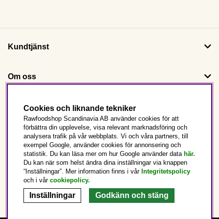
Kundtjänst
Om oss
Följ oss
Cookies och liknande tekniker
Rawfoodshop Scandinavia AB använder cookies för att
förbättra din upplevelse, visa relevant marknadsföring och
Det här är Rawfoodshop
analysera trafik på vår webbplats. Vi och våra partners, till
exempel Google, använder cookies för annonsering och
statistik. Du kan läsa mer om hur Google använder data
här.
Sverige
Du kan när som helst ändra dina inställningar via knappen
“Inställningar”. Mer information finns i vår
Integritetspolicy
och i vår
cookiepolicy
.
Inställningar
Godkänn och stäng
Copyright © 2025 Rawfoodshop Scandinavia AB