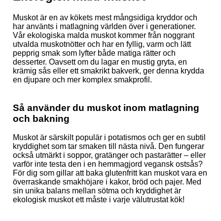
Muskot är en av kökets mest mångsidiga kryddor och
har använts i matlagning världen över i generationer.
Vår ekologiska malda muskot kommer från noggrant
utvalda muskotnötter och har en fyllig, varm och lätt
pepprig smak som lyfter både matiga rätter och
desserter. Oavsett om du lagar en mustig gryta, en
krämig sås eller ett smakrikt bakverk, ger denna krydda
en djupare och mer komplex smakprofil.
Så använder du muskot inom matlagning
och bakning
Muskot är särskilt populär i potatismos och ger en subtil
kryddighet som tar smaken till nästa nivå. Den fungerar
också utmärkt i soppor, gratänger och pastarätter – eller
varför inte testa den i en hemmagjord vegansk ostsås?
För dig som gillar att baka glutenfritt kan muskot vara en
överraskande smakhöjare i kakor, bröd och pajer. Med
sin unika balans mellan sötma och kryddighet är
ekologisk muskot ett måste i varje välutrustat kök!