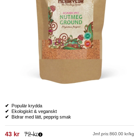
✔
Populär krydda
✔
Ekologiskt & veganskt
✔
Bidrar med lätt, pepprig smak
43
kr
72
kr
Jmf.pris:
860.00 kr/kg