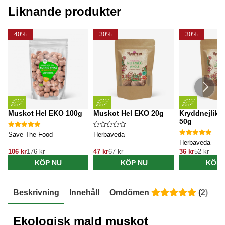
Liknande produkter
40%
30%
30%
Muskot Hel EKO 100g
Muskot Hel EKO 20g
Kryddnejlika
50g
Save The Food
Herbaveda
Herbaveda
106 kr
176 kr
47 kr
67 kr
36 kr
52 kr
KÖP NU
KÖP NU
KÖP 
Beskrivning
Innehåll
Omdömen
(
2
)
E
Ekologisk mald muskot