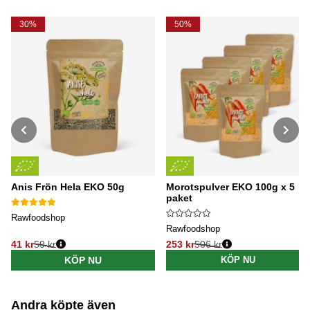
30%
50%
Anis Frön Hela EKO 50g
Morotspulver EKO 100g x 5
paket
Rawfoodshop
Rawfoodshop
41 kr
59 kr
253 kr
506 kr
Ordinarie pris:
Ordinarie pris:
KÖP NU
KÖP NU
Andra köpte även