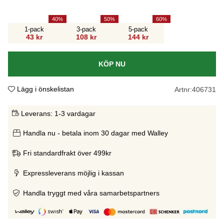
40
50
60
1-pack
3-pack
5-pack
43 kr
108 kr
144 kr
KÖP NU
Lägg i önskelistan
Artnr:
406731
Leverans:
1-3 vardagar
Handla nu - betala inom 30 dagar med Walley
Fri standardfrakt över 499kr
Expressleverans möjlig i kassan
Handla tryggt med våra samarbetspartners