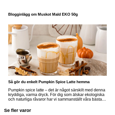
Blogginlägg om Muskot Mald EKO 50g
Så gör du enkelt Pumpkin Spice Latte hemma
Pumpkin spice latte – det är något särskilt med denna
kryddiga, varma dryck. För dig som älskar ekologiska
och naturliga råvaror har vi sammanställt våra bästa
tips för hur du kan göra din egen "pumpalatte" hemma
i ett fåtal steg. Men först, låt oss djupdyka och läsa mer
Se fler varor
om denna läckra kryddblandning.