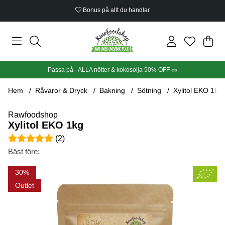
Bonus på allt du handlar
Din
Anta
.
Passa på - ALLA nötter & kokosolja 50% OFF 🥜
Hem
Råvaror & Dryck
Bakning
Sötning
Xylitol EKO 1kg
Rawfoodshop
Xylitol EKO 1kg
Medelbetyg 5 av 5 Antal betyg 2
(
2
)
Bäst före:
Produktbilder Xylitol EKO 1kg
30
Outlet