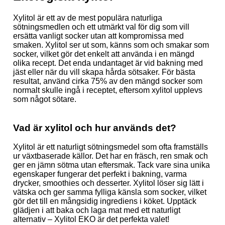
Xylitol är ett av de mest populära naturliga
sötningsmedlen och ett utmärkt val för dig som vill
ersätta vanligt socker utan att kompromissa med
smaken. Xylitol ser ut som, känns som och smakar som
socker, vilket gör det enkelt att använda i en mängd
olika recept. Det enda undantaget är vid bakning med
jäst eller när du vill skapa hårda sötsaker. För bästa
resultat, använd cirka 75% av den mängd socker som
normalt skulle ingå i receptet, eftersom xylitol upplevs
som något sötare.
Vad är xylitol och hur används det?
Xylitol är ett naturligt sötningsmedel som ofta framställs
ur växtbaserade källor. Det har en fräsch, ren smak och
ger en jämn sötma utan eftersmak. Tack vare sina unika
egenskaper fungerar det perfekt i bakning, varma
drycker, smoothies och desserter. Xylitol löser sig lätt i
vätska och ger samma fylliga känsla som socker, vilket
gör det till en mångsidig ingrediens i köket. Upptäck
glädjen i att baka och laga mat med ett naturligt
alternativ – Xylitol EKO är det perfekta valet!