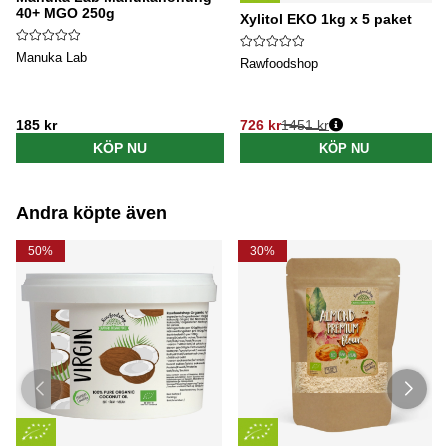
40+ MGO 250g
Xylitol EKO 1kg x 5 paket
Manuka Lab
Rawfoodshop
185 kr
726 kr
1451 kr
Ordinarie pris:
KÖP NU
KÖP NU
Andra köpte även
50%
30%