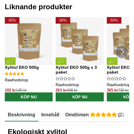
Liknande produkter
30%
40%
50%
Xylitol EKO 500g
Xylitol EKO 500g x 3
Xylitol EKO 5
paket
paket
Rawfoodshop
Rawfoodshop
Rawfoodshop
102 kr
145 kr
263 kr
438 kr
365 kr
730 kr
KÖP NU
KÖP NU
KÖP 
Beskrivning
Innehåll
Omdömen
(
2
)
E
Ekologiskt xylitol