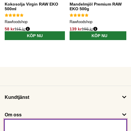
Kokosolja Virgin RAW EKO
Mandelmjöl Premium RAW
500ml
EKO 500g
Rawfoodshop
Rawfoodshop
58 kr
115 kr
139 kr
198 kr
KÖP NU
KÖP NU
Kundtjänst
Om oss