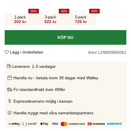
30
40
50
1-pack
3-pack
5-pack
202 kr
522 kr
726 kr
KÖP NU
Lägg i önskelistan
Artnr:
LOW00805061
Leverans:
1-3 vardagar
Handla nu - betala inom 30 dagar med Walley
Fri standardfrakt över 499kr
Expressleverans möjlig i kassan
Handla tryggt med våra samarbetspartners