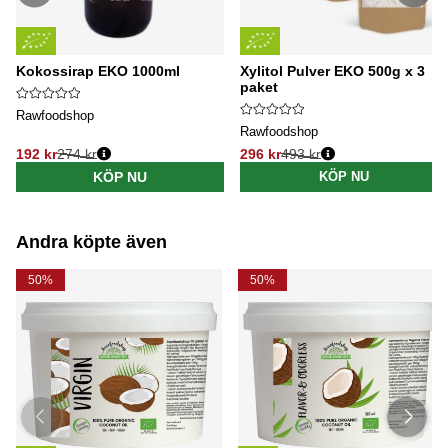
Kokossirap EKO 1000ml
Xylitol Pulver EKO 500g x 3
paket
Rawfoodshop
Rawfoodshop
192 kr
274 kr
296 kr
493 kr
Ordinarie pris:
Ordinarie pris:
KÖP NU
KÖP NU
Andra köpte även
50%
50%