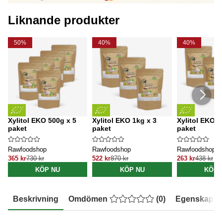
Liknande produkter
50%
40%
40%
Xylitol EKO 500g x 5
Xylitol EKO 1kg x 3
Xylitol EKO 5
paket
paket
paket
Rawfoodshop
Rawfoodshop
Rawfoodshop
365 kr
730 kr
522 kr
870 kr
263 kr
438 kr
KÖP NU
KÖP NU
KÖP 
Beskrivning
Omdömen
(
0
)
Egenskaper