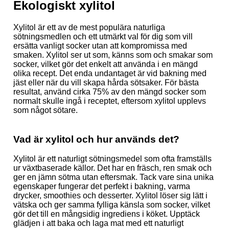
Ekologiskt xylitol
Xylitol är ett av de mest populära naturliga
sötningsmedlen och ett utmärkt val för dig som vill
ersätta vanligt socker utan att kompromissa med
smaken. Xylitol ser ut som, känns som och smakar som
socker, vilket gör det enkelt att använda i en mängd
olika recept. Det enda undantaget är vid bakning med
jäst eller när du vill skapa hårda sötsaker. För bästa
resultat, använd cirka 75% av den mängd socker som
normalt skulle ingå i receptet, eftersom xylitol upplevs
som något sötare.
Vad är xylitol och hur används det?
Xylitol är ett naturligt sötningsmedel som ofta framställs
ur växtbaserade källor. Det har en fräsch, ren smak och
ger en jämn sötma utan eftersmak. Tack vare sina unika
egenskaper fungerar det perfekt i bakning, varma
drycker, smoothies och desserter. Xylitol löser sig lätt i
vätska och ger samma fylliga känsla som socker, vilket
gör det till en mångsidig ingrediens i köket. Upptäck
glädjen i att baka och laga mat med ett naturligt