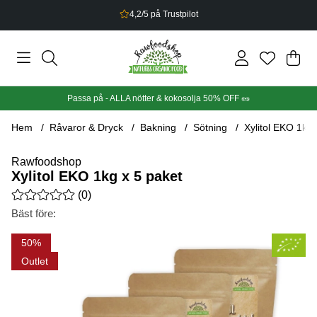
Bonus på allt du handlar
Din
Anta
.
Passa på - ALLA nötter & kokosolja 50% OFF 🥜
Hem
Råvaror & Dryck
Bakning
Sötning
Xylitol EKO 1kg 
Rawfoodshop
Xylitol EKO 1kg x 5 paket
Medelbetyg 0 av 5 Antal betyg 0
(
0
)
Bäst före:
Produktbilder Xylitol EKO 1kg x 5 paket
50
Outlet