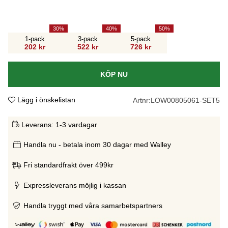
30
40
50
1-pack
3-pack
5-pack
202 kr
522 kr
726 kr
KÖP NU
Lägg i önskelistan
Artnr:
LOW00805061-SET5
Leverans:
1-3 vardagar
Handla nu - betala inom 30 dagar med Walley
Fri standardfrakt över 499kr
Expressleverans möjlig i kassan
Handla tryggt med våra samarbetspartners