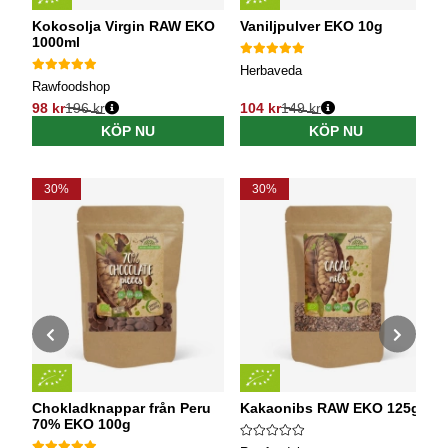
Kokosolja Virgin RAW EKO
Vaniljpulver EKO 10g
1000ml
Herbaveda
Rawfoodshop
98 kr
196 kr
104 kr
149 kr
Ordinarie pris:
Ordinarie pris:
KÖP NU
KÖP NU
30%
30%
Chokladknappar från Peru
Kakaonibs RAW EKO 125g
70% EKO 100g