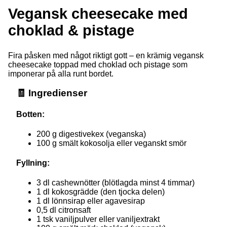
Vegansk cheesecake med
choklad & pistage
Fira påsken med något riktigt gott – en krämig vegansk
cheesecake toppad med choklad och pistage som
imponerar på alla runt bordet.
🧾 Ingredienser
Botten:
200 g digestivekex (veganska)
100 g smält kokosolja eller veganskt smör
Fyllning:
3 dl cashewnötter (blötlagda minst 4 timmar)
1 dl kokosgrädde (den tjocka delen)
1 dl lönnsirap eller agavesirap
0,5 dl citronsaft
1 tsk vaniljpulver eller vaniljextrakt