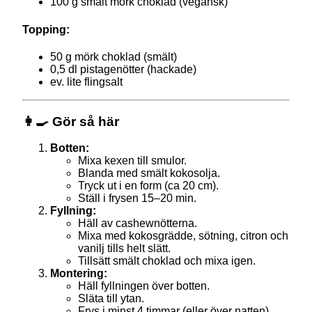
100 g smält mörk choklad (vegansk)
Topping:
50 g mörk choklad (smält)
0,5 dl pistagenötter (hackade)
ev. lite flingsalt
👩‍🍳 Gör så här
Botten:
Mixa kexen till smulor.
Blanda med smält kokosolja.
Tryck ut i en form (ca 20 cm).
Ställ i frysen 15–20 min.
Fyllning:
Häll av cashewnötterna.
Mixa med kokosgrädde, sötning, citron och
vanilj tills helt slätt.
Tillsätt smält choklad och mixa igen.
Montering:
Häll fyllningen över botten.
Släta till ytan.
Frys i minst 4 timmar (eller över natten).