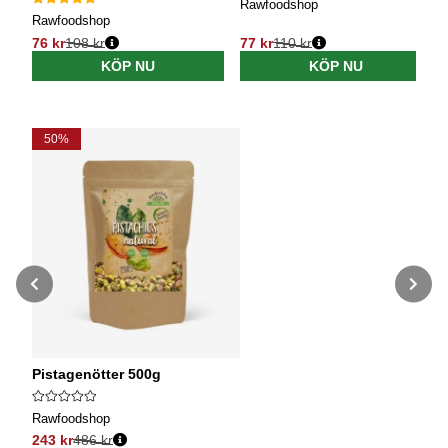
Rawfoodshop
Rawfoodshop
76 kr
108 kr
77 kr
110 kr
Ordinarie pris:
Ordinarie pris:
KÖP NU
KÖP NU
50%
Pistagenötter 500g
Rawfoodshop
243 kr
486 kr
Ordinarie pris: