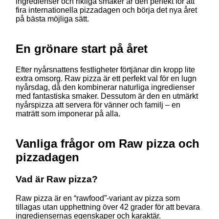
ingredienser och rikliga smaker är den perfekt för att
fira internationella pizzadagen och börja det nya året
på bästa möjliga sätt.
En grönare start på året
Efter nyårsnattens festligheter förtjänar din kropp lite
extra omsorg. Raw pizza är ett perfekt val för en lugn
nyårsdag, då den kombinerar naturliga ingredienser
med fantastiska smaker. Dessutom är den en utmärkt
nyårspizza att servera för vänner och familj – en
maträtt som imponerar på alla.
Vanliga frågor om Raw pizza och
pizzadagen
Vad är Raw pizza?
Raw pizza är en “rawfood”-variant av pizza som
tillagas utan upphettning över 42 grader för att bevara
ingrediensernas egenskaper och karaktär.