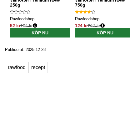
250g
750g
Rawfoodshop
Rawfoodshop
52 kr
104 kr
124 kr
247 kr
Ordinarie pris:
Ordinarie pris:
KÖP NU
KÖP NU
Publicerat: 2025-12-28
rawfood
recept