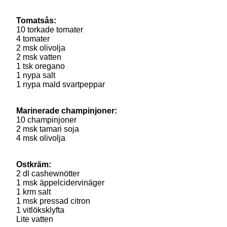
Tomatsås:
10 torkade tomater
4 tomater
2 msk olivolja
2 msk vatten
1 tsk oregano
1 nypa salt
1 nypa mald svartpeppar
Marinerade champinjoner:
10 champinjoner
2 msk tamari soja
4 msk olivolja
Ostkräm:
2 dl cashewnötter
1 msk äppelcidervinäger
1 krm salt
1 msk pressad citron
1 vitlöksklyfta
Lite vatten