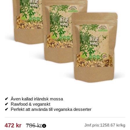
✔
Även kallad irländsk mossa
✔
Rawfood & veganskt
✔
Perfekt att använda till veganska desserter
472
kr
786
kr
Jmf.pris:
1258.67 kr/kg