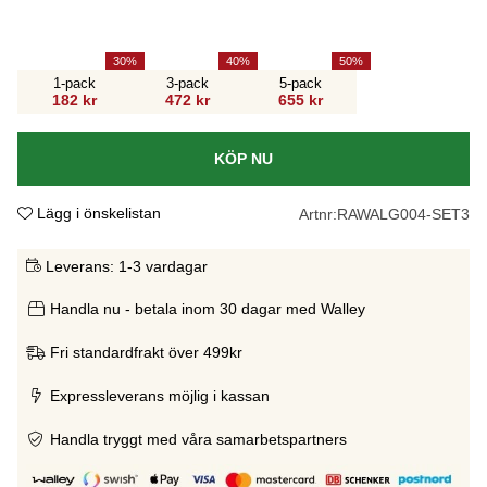
30
40
50
1-pack
3-pack
5-pack
182 kr
472 kr
655 kr
KÖP NU
Lägg i önskelistan
Artnr:
RAWALG004-SET3
Leverans:
1-3 vardagar
Handla nu - betala inom 30 dagar med Walley
Fri standardfrakt över 499kr
Expressleverans möjlig i kassan
Handla tryggt med våra samarbetspartners