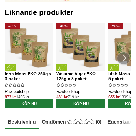
Liknande produkter
40%
40%
50%
Irish Moss EKO 250g x
Wakame Alger EKO
Irish Moss E
3 paket
125g x 3 paket
5 paket
Rawfoodshop
Rawfoodshop
Rawfoodshop
873 kr
1455 kr
431 kr
719 kr
655 kr
1309 kr
KÖP NU
KÖP NU
KÖP 
Beskrivning
Omdömen
(
0
)
Egenskaper