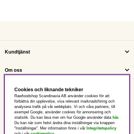
Kundtjänst
Om oss
Följ oss
Cookies och liknande tekniker
Rawfoodshop Scandinavia AB använder cookies för att
förbättra din upplevelse, visa relevant marknadsföring och
Det här är Rawfoodshop
analysera trafik på vår webbplats. Vi och våra partners, till
exempel Google, använder cookies för annonsering och
statistik. Du kan läsa mer om hur Google använder data
här.
Sverige
Du kan när som helst ändra dina inställningar via knappen
“Inställningar”. Mer information finns i vår
Integritetspolicy
och i vår
cookiepolicy
.