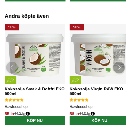
Andra köpte även
50%
50%
Kokosolja Smak & Doftfri EKO
Kokosolja Virgin RAW EKO
500ml
500ml
Rawfoodshop
Rawfoodshop
55 kr
110 kr
58 kr
115 kr
KÖP NU
KÖP NU