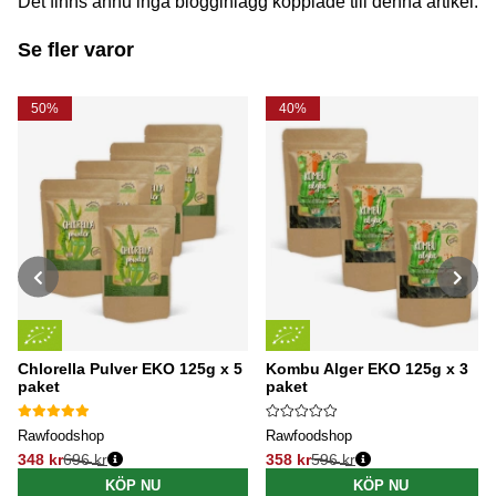
Det finns ännu inga blogginlägg kopplade till denna artikel.
Se fler varor
50%
40%
Chlorella Pulver EKO 125g x 5
Kombu Alger EKO 125g x 3
paket
paket
Rawfoodshop
Rawfoodshop
348 kr
696 kr
358 kr
596 kr
Ordinarie pris:
Ordinarie pris:
KÖP NU
KÖP NU