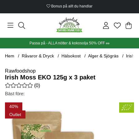
Bonus på allt du handlar
Din
Anta
.
Passa på - ALLA nötter & kokosolja 50% OFF 🥜
Hem
Råvaror & Dryck
Hälsokost
Alger & Sjögräs
Irish 
Rawfoodshop
Irish Moss EKO 125g x 3 paket
Medelbetyg 0 av 5 Antal betyg 0
(
0
)
Bäst före:
Produktbilder Irish Moss EKO 125g x 3 paket
40
Outlet