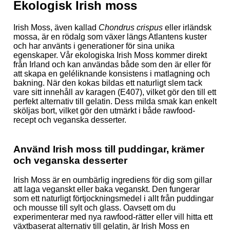
Ekologisk Irish moss
Irish Moss, även kallad
Chondrus crispus
eller irländsk
mossa, är en rödalg som växer längs Atlantens kuster
och har använts i generationer för sina unika
egenskaper. Vår ekologiska Irish Moss kommer direkt
från Irland och kan användas både som den är eller för
att skapa en geléliknande konsistens i matlagning och
bakning. När den kokas bildas ett naturligt slem tack
vare sitt innehåll av karagen (E407), vilket gör den till ett
perfekt alternativ till gelatin. Dess milda smak kan enkelt
sköljas bort, vilket gör den utmärkt i både rawfood-
recept och veganska desserter.
Använd Irish moss till puddingar, krämer
och veganska desserter
Irish Moss är en oumbärlig ingrediens för dig som gillar
att laga veganskt eller baka veganskt. Den fungerar
som ett naturligt förtjockningsmedel i allt från puddingar
och mousse till sylt och glass. Oavsett om du
experimenterar med nya rawfood-rätter eller vill hitta ett
växtbaserat alternativ till gelatin, är Irish Moss en