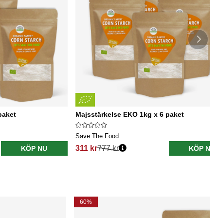
paket
Majsstärkelse EKO 1kg x 6 paket
Save The Food
311 kr
777 kr
KÖP NU
KÖP NU
60%