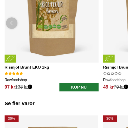
Rismjöl Brunt EKO 1kg
Rismjöl Bru
Rawfoodshop
Rawfoodshop
97 kr
138 kr
49 kr
70 kr
KÖP NU
Se fler varor
30%
30%