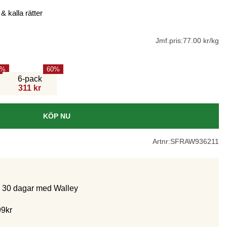
 kalla rätter
Jmf.pris:
77.00 kr/kg
60
6-pack
311 kr
KÖP NU
Artnr:
SFRAW936211
m 30 dagar med Walley
99kr