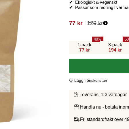
✔
Ekologiskt & veganskt
✔
Passar som redning i varma &
77
kr
129
kr
40
50
1-pack
3-pack
77 kr
194 kr
Lägg i önskelistan
1-3 vardagar
Leverans:
Handla nu - betala ino
Fri standardfrakt över 4