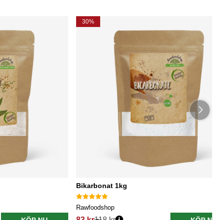
30%
Bikarbonat 1kg
Rawfoodshop
83 kr
118 kr
KÖP NU
KÖP NU