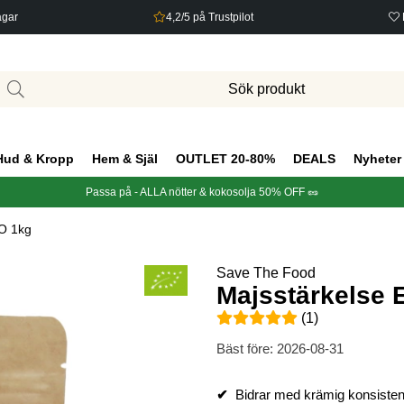
agar
4,2/5 på Trustpilot
Hud & Kropp
Hem & Själ
OUTLET 20-80%
DEALS
Nyheter
Passa på - ALLA nötter & kokosolja 50% OFF 🥜
O 1kg
Save The Food
Majsstärkelse
Medelbetyg 5 av 5 Antal bety
(
1
)
Bäst före:
2026-08-31
✔
Bidrar med krämig konsiste