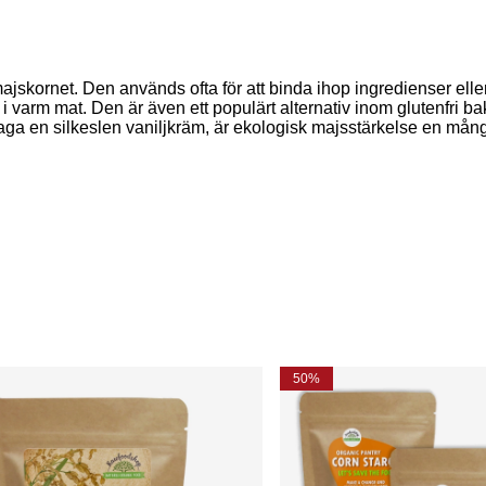
jskornet. Den används ofta för att binda ihop ingredienser eller 
i varm mat. Den är även ett populärt alternativ inom glutenfri bakn
aga en silkeslen vaniljkräm, är ekologisk majsstärkelse en mångsi
50%