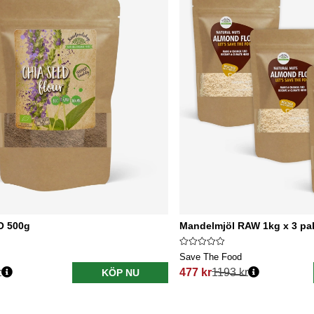
O 500g
Mandelmjöl RAW 1kg x 3 pa
Save The Food
r
477 kr
1193 kr
KÖP NU
s:
Ordinarie pris: