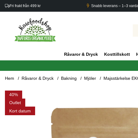
Fri frakt från 499 kr
Snabb leverans – 1–3 vard
Råvaror & Dryck
Kosttillskott
Hem
Råvaror & Dryck
Bakning
Mjöler
Majsstärkelse EK
Produktbilder Majsstärkelse EKO 1kg
40
Outlet
Kort datum