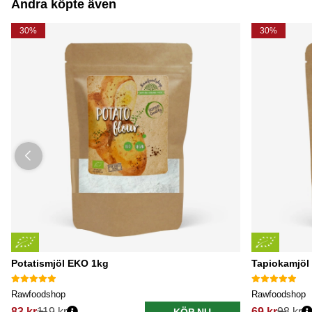
Andra köpte även
30%
30%
Potatismjöl EKO 1kg
Tapiokamjöl
Rawfoodshop
Rawfoodshop
83 kr
119 kr
69 kr
98 kr
KÖP NU