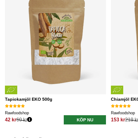
Tapiokamjöl EKO 500g
Chiamjöl EK
Rawfoodshop
Rawfoodshop
42 kr
60 kr
153 kr
219 k
KÖP NU
Ordinarie pris:
Ordinarie pri