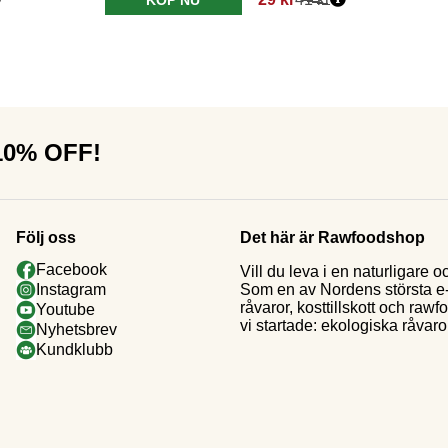
 10% OFF!
Följ oss
Det här är Rawfoodshop
Facebook
Vill du leva i en naturligar
Som en av Nordens största e-h
Instagram
råvaror, kosttillskott och raw
Youtube
vi startade: ekologiska råvaror
Nyhetsbrev
Kundklubb