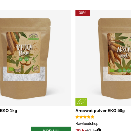
30%
 EKO 1kg
Arrowrot pulver EKO 50g
Rawfoodshop
29 kr
41 kr
KÖP NU