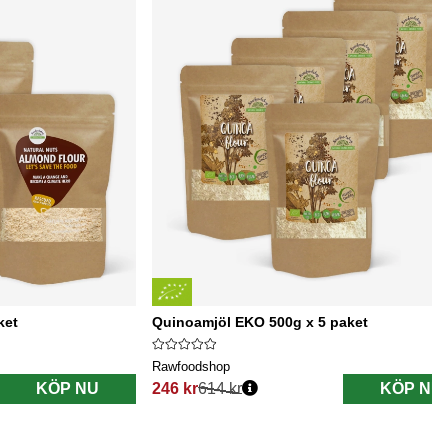
ket
Quinoamjöl EKO 500g x 5 paket
Rawfoodshop
KÖP NU
246 kr
614 kr
KÖP NU
Ordinarie pris: