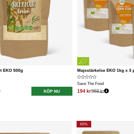
nt EKO 500g
Majsstärkelse EKO 1kg x 3 
Save The Food
194 kr
388 kr
KÖP NU
60%